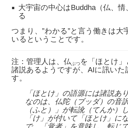
大宇宙の中心はBuddha（仏、
る
つまり、”わかる”と言う働きは大
いるということです。
注：管理人は、仏
を「ほとけ」
ぶつ
諸説あるようですが、AIに訊いた
す。
「ほとけ」の語源には諸説あ
なのは、仏陀（ブッダ）の音
（ふと）」が転訛（てんか）
「け」が付いて「ほとけ」に
で、「覚者」を意味し、転じ