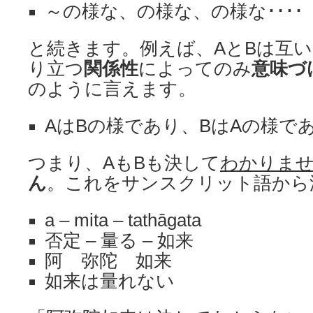
～の様な、の様な、の様な････
と続きます。例えば、AとBは互
り立つ
関係性
によってのみ
意味づ
のように言えます。
AはBの様であり、BはAの様で
つまり、AもBも決して
わかりま
ん
。これをサンスクリット語から
a – mita – tathāgata
否定 – 量る – 如来
阿 弥陀 如来
如来は量れない