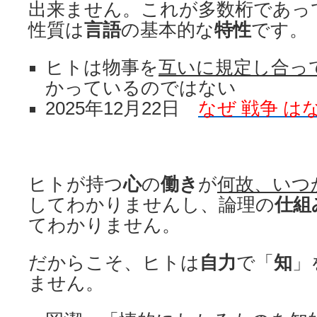
出来ません。これが多数桁であっ
性質は
言語
の基本的な
特性
です。
ヒトは物事を
互いに規定し合っ
かっているのではない
2025年12月22日
なぜ 戦争 は
ヒトが持つ
心
の
働き
が
何故、いつ
してわかりませんし、論理の
仕組
てわかりません。
だからこそ、ヒトは
自力
で「
知
」
ません。