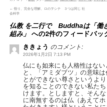
←
悟り、完全な理解、ロのヲシテ ３つは同じ 社
会科学
仏教 を二行で Buddhaは「
への2件のフィードバッ
組み」
ききょう
のコメント:
2026年1月2日 7:13 PM
仏にも如来にも人格性はない
と、「アミダブツ」の意味は
とができない尊さというより
を知ることのできない私たち
けます。としますと、そんな
に南無するのは仏（あえてホ
ただきます）様ということに