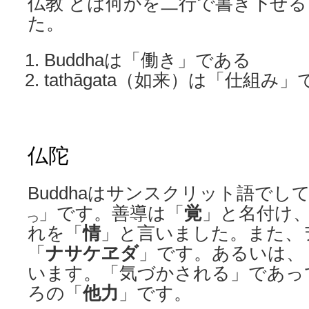
仏教 とは何かを二行で書き下せ
た。
Buddhaは「働き」である
tathāgata（如来）は「仕組み
仏陀
Buddhaはサンスクリット語でし
」です。善導は「
覚
」と名付け
つ
れを「
情
」と言いました。また、
「
ナサケヱダ
」です。あるいは、
います。「気づかされる」であっ
ろの「
他力
」です。