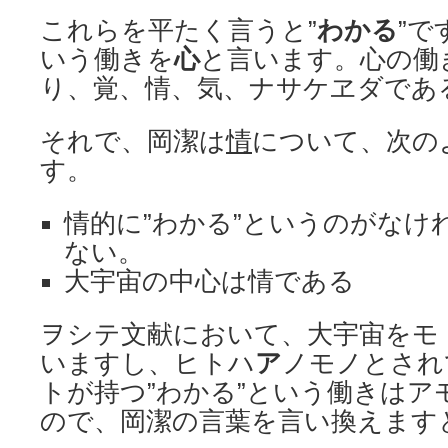
これらを平たく言うと”
わかる
”で
いう働きを
心
と言います。心の働き
り、覚、情、気、ナサケヱダであ
それで、岡潔は
情
について、次の
す。
情的に”わかる”というのがなけ
ない。
大宇宙の中心は情である
ヲシテ文献において、大宇宙をモ
いますし、ヒトハ
ア
ノモノとされ
トが持つ”わかる”という働きはア
ので、岡潔の言葉を言い換えます