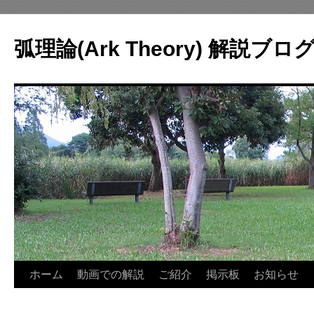
コ
ン
弧理論(Ark Theory) 解説ブロ
テ
ン
ツ
へ
ス
キ
ッ
プ
ホーム
動画での解説
ご紹介
掲示板
お知らせ