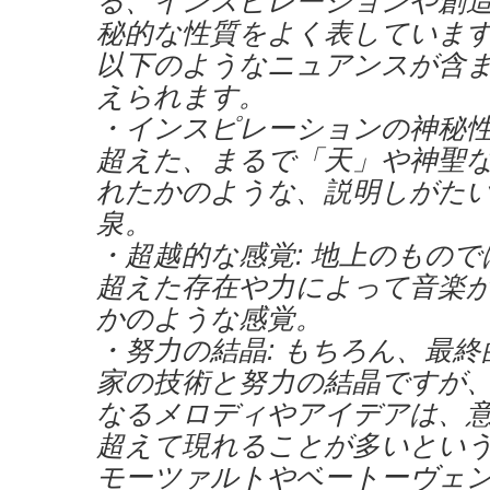
る、インスピレーションや創
秘的な性質をよく表していま
以下のようなニュアンスが含
えられます。
・インスピレーションの神秘性
超えた、まるで「天」や神聖
れたかのような、説明しがた
泉。
・超越的な感覚: 地上のもの
超えた存在や力によって音楽
かのような感覚。
・努力の結晶: もちろん、最
家の技術と努力の結晶ですが
なるメロディやアイデアは、
超えて現れることが多いとい
モーツァルトやベートーヴェ