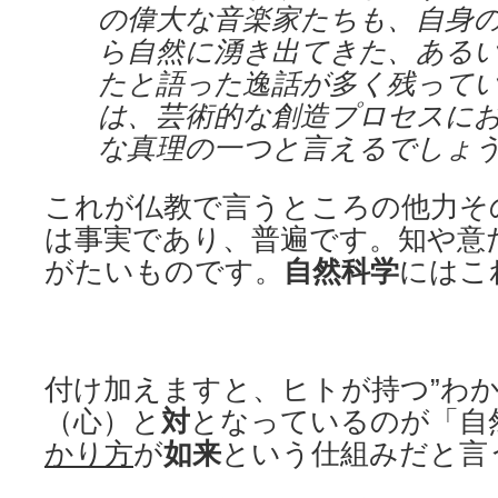
の偉大な音楽家たちも、自身
ら自然に湧き出てきた、ある
たと語った逸話が多く残って
は、芸術的な創造プロセスに
な真理の一つと言えるでしょ
これが仏教で言うところの他力そ
は事実であり、普遍です。知や意
がたいものです。
自然科学
にはこ
付け加えますと、ヒトが持つ”わか
（心）と
対
となっているのが「自
かり方
が
如来
という仕組みだと言