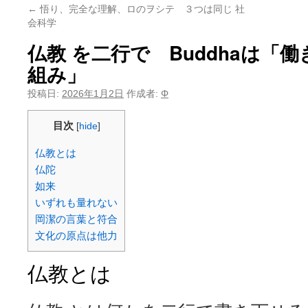
←
悟り、完全な理解、ロのヲシテ ３つは同じ 社
会科学
仏教 を二行で Buddhaは「
組み」
投稿日:
2026年1月2日
作成者:
Φ
目次
[
hide
]
仏教とは
仏陀
如来
いずれも量れない
岡潔の言葉と符合
文化の原点は他力
仏教とは