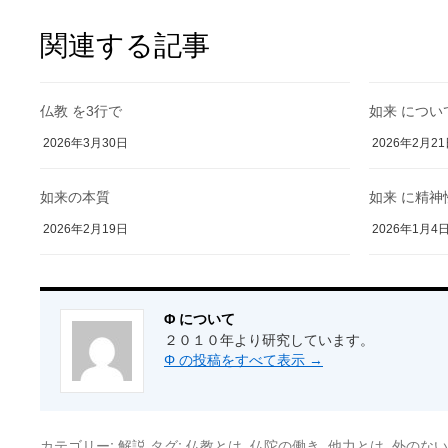
関連する記事
仏教 を3行で
如来 につ
2026年3月30日
2026年2月2
如来の本質
如来 に精
2026年2月19日
2026年1月4
Φ について
２０１０年より研究しています。
Φ の投稿をすべて表示
→
カテゴリー:
タグ:
,
,
,
解説
仏教とは
仏陀の働き
他力とは
外のない