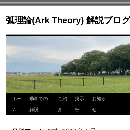
コ
ン
弧理論(Ark Theory) 解説ブロ
テ
ン
ツ
へ
ス
キ
ッ
プ
ホー
動画での
ご紹
掲示
お知ら
ム
解説
介
板
せ