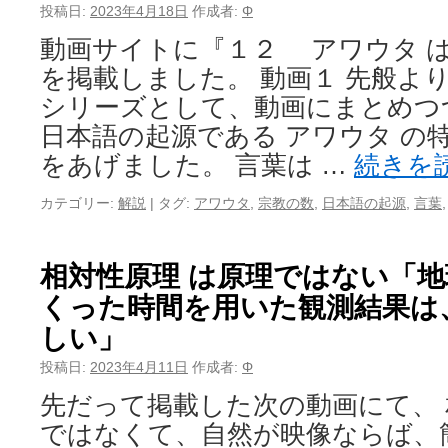
投稿日:
2023年4月18日
作成者:
Φ
動画サイトに『１２ アワウタ 
を掲載しました。 動画１ 先般よ
シリーズとして、動画にまとめつ
日本語の起源である アワウタ の
をあげました。 言葉は …
続きを
カテゴリー:
解説
|
タグ:
アワウタ
,
宗教の数
,
日本語の起源
,
言葉
相対性原理 は原理ではない「
くった時間を用いた観測結果は
しい」
投稿日:
2023年4月11日
作成者:
Φ
先だって掲載した次の動画にて、 
ではなくて、自然が映像ならば、