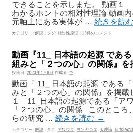
できることを示しまた。 動画１ 1
わかるホントの相対性理論 動画
元軸上にある実体が …
続きを読
カテゴリー:
解説
|
タグ:
相対性原理
|
13件のコメント
動画『11_ 日本語の起源 であ
組みと「２つの心」の関係』を
投稿日:
2023年4月8日
作成者:
Φ
動画『 11_ 日本語の起源 であ
みと「２つの心」の関係』を掲載
１ 11_日本語の起源である「ア
「２つの心」の関係 このところ
らの研究 …
続きを読む
→
カテゴリー:
解説
|
タグ:
アワウタ
,
ヨソヤコエ
,
弧理論
,
日本語の