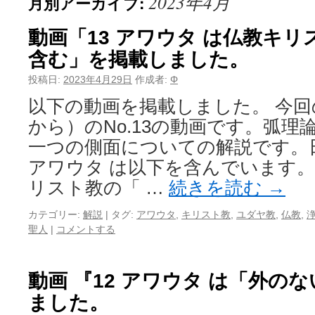
2023年4月
月別アーカイブ:
動画「13 アワウタ は仏教キ
含む」を掲載しました。
投稿日:
2023年4月29日
作成者:
Φ
以下の動画を掲載しました。 今回の
から）のNo.13の動画です。弧理
一つの側面についての解説です。
アワウタ は以下を含んでいます。
リスト教の「 …
続きを読む
→
カテゴリー:
解説
|
タグ:
アワウタ
,
キリスト教
,
ユダヤ教
,
仏教
,
聖人
|
コメントする
動画 『12 アワウタ は「外の
ました。