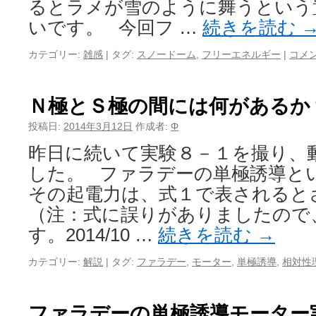
るとラメが雪のように舞うという
いです。 今回フ …
続きを読む
カテゴリー:
雑感
|
タグ:
スノードーム
,
フリーエネルギー
|
コメ
Ｎ極とＳ極の間には何があるか
投稿日:
2014年3月12日
作成者:
Φ
昨日に続いて実験８－１を撮り、
した。 ファラデーの単極誘導と
その起電力は、式１で表されると
（注：式に誤りがありましたので
す。2014/10 …
続きを読む
→
カテゴリー:
解説
|
タグ:
ファラデー
,
モーター
,
単極誘導
,
相対性
ファラデーの単極誘導モーター