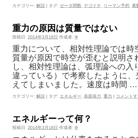
カテゴリー:
解説
|
タグ:
ゼータ関数
,
デゴイチ
,
リーマン予想
,
素
重力の原因は質量ではない
投稿日:
2014年3月18日
作成者:
Φ
重力について、相対性理論では時
質量が原因で時空が歪むと説明さ
し、相対性理論は、弧理論への入
違っている）で考察したように、
えてしまいました。速度は時間 
カテゴリー:
解説
|
タグ:
エネルギー
,
表面張力
,
重力
|
コメントす
エネルギーって何？
投稿日:
2014年3月18日
作成者:
Φ