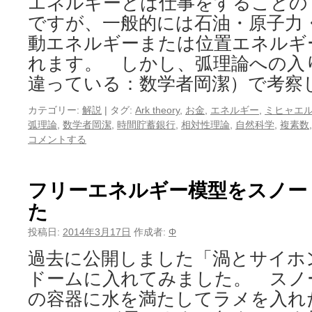
エネルギーとは仕事をすることの
ですが、一般的には石油・原子力
動エネルギーまたは位置エネルギ
れます。 しかし、弧理論への入
違っている：数学者岡潔）で考察
カテゴリー:
解説
|
タグ:
Ark theory
,
お金
,
エネルギー
,
ミヒャエ
弧理論
,
数学者岡潔
,
時間貯蓄銀行
,
相対性理論
,
自然科学
,
複素数
コメントする
フリーエネルギー模型をスノー
た
投稿日:
2014年3月17日
作成者:
Φ
過去に公開しました「渦とサイホ
ドームに入れてみました。 スノ
の容器に水を満たしてラメを入れ