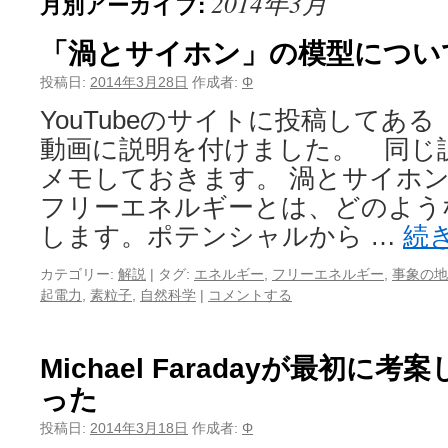
2014年3月
月別アーカイブ:
「渦とサイホン」の模型につい
投稿日:
2014年3月28日
作成者:
Φ
YouTubeのサイトに投稿してあ
動画に説明を付けました。 同じ
メモしておきます。 渦とサイホ
フリーエネルギーとは、どのよう
します。ポテンシャルから …
続
カテゴリー:
解説
|
タグ:
エネルギー
,
フリーエネルギー
,
事象の地
起電力
,
素粒子
,
自然科学
|
コメントする
Michael Faradayが最初に
った
投稿日:
2014年3月18日
作成者:
Φ