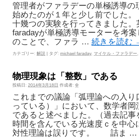
管理者がファラデーの単極誘導の
始めたのが１年と少し前でした。
十幾つの実験を行ってきました。英国
faradayが単極誘導モーターを
のことで、ファラ …
続きを読む
カテゴリー:
解説
|
タグ:
michael faraday
,
マイケル・ファラデー
物理現象は「整数」である
投稿日:
2014年3月18日
作成者:
Φ
これまでの議論「弧理論への入り
っている）」において、数学者岡
であると述べました。（過去記事
時間を含んでいる光速度ｃを中心
対性理論は誤りです。 詰ま 