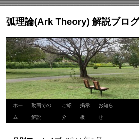
コ
ン
弧理論(Ark Theory) 解説ブロ
テ
ン
ツ
へ
ス
キ
ッ
プ
ホー
動画での
ご紹
掲示
お知ら
ム
解説
介
板
せ