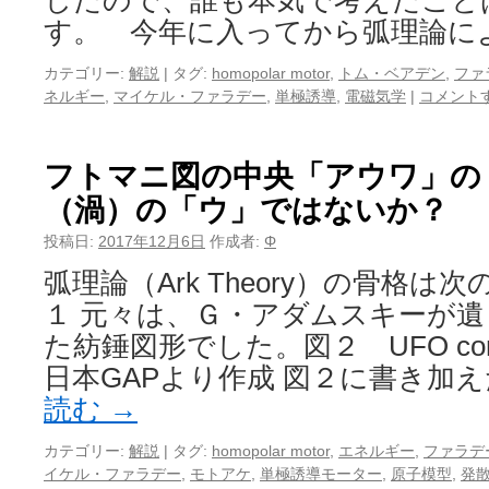
したので、誰も本気で考えたこと
す。 今年に入ってから弧理論に
カテゴリー:
解説
|
タグ:
homopolar motor
,
トム・ベアデン
,
ファ
ネルギー
,
マイケル・ファラデー
,
単極誘導
,
電磁気学
|
コメント
フトマニ図の中央「アウワ」の
（渦）の「ウ」ではないか？
投稿日:
2017年12月6日
作成者:
Φ
弧理論（Ark Theory）の骨格は
１ 元々は、Ｇ・アダムスキーが
た紡錘図形でした。図２ UFO contac
日本GAPより作成 図２に書き加え
読む
→
カテゴリー:
解説
|
タグ:
homopolar motor
,
エネルギー
,
ファラデ
イケル・ファラデー
,
モトアケ
,
単極誘導モーター
,
原子模型
,
発