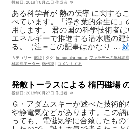
投稿日:
2018年8月21日
作成者:
Φ
ある科学者が 熱の伝導 に関する
べています。「浮き葉的余生に」
用します。 君の国の科学技術者
エネルギーで推進する潜水艦の建
る。（注＝この記事はかなり …
カテゴリー:
解説
|
タグ:
homopolar motor
,
ファラデーの単極誘
極誘導モーター
,
熱伝導
|
コメントする
発散トーラスによる 楕円磁場 
投稿日:
2018年6月27日
作成者:
Φ
Ｇ・アダムスキーが述べた技術的
や静電気などがあります。この語
っても、電磁気学に合致したもの