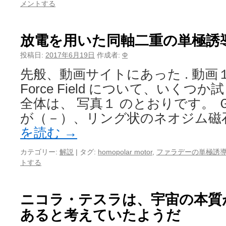
メントする
放電を用いた同軸二重の単極誘
投稿日:
2017年6月19日
作成者:
Φ
先般、動画サイトにあった . 動画１Pla
Force Field について、いくつ
全体は、 写真１ のとおりです。 
が（－）、リング状のネオジム磁
を読む
→
カテゴリー:
解説
|
タグ:
homopolar motor
,
ファラデーの単極誘
トする
ニコラ・テスラは、宇宙の本質
あると考えていたようだ