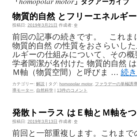
homopolar motor
「
」タグアーカイブ
物質的自然 とフリーエネルギ
投稿日:
2019年3月21日
作成者:
Φ
前回の記事の続きです。 これま
物質的自然 の性質をおさらいし
ルギーの仕組みについて、その概
学者岡潔が名付けた 物質的自然 
Ｍ軸（物質空間）と呼びま …
続
カテゴリー:
解説
|
タグ:
homopolar motor
,
ファラデーの単極誘
導モーター
,
自然科学
|
13件のコメント
発散トーラス はＥ軸とＭ軸を
投稿日:
2019年3月13日
作成者:
Φ
前回と一部重複します。これまで