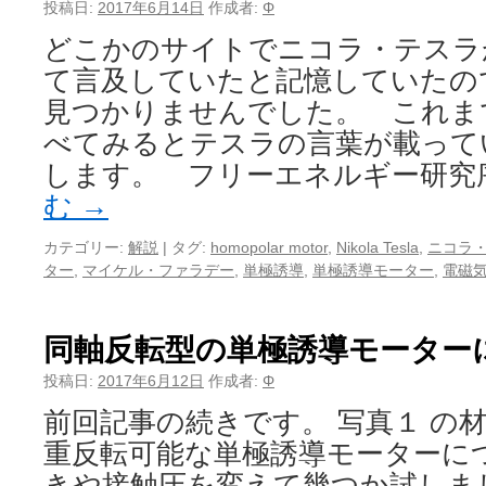
投稿日:
2017年6月14日
作成者:
Φ
どこかのサイトでニコラ・テスラ
て言及していたと記憶していたの
見つかりませんでした。 これま
べてみるとテスラの言葉が載って
します。 フリーエネルギー研究
む
→
カテゴリー:
解説
|
タグ:
homopolar motor
,
Nikola Tesla
,
ニコラ
ター
,
マイケル・ファラデー
,
単極誘導
,
単極誘導モーター
,
電磁
同軸反転型の単極誘導モーター
投稿日:
2017年6月12日
作成者:
Φ
前回記事の続きです。 写真１ の
重反転可能な単極誘導モーターに
きや接触圧を変えて幾つか試しま