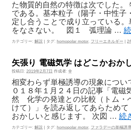
た物質的自然の特徴は次でした。
である。基本粒子（陽子・中性子
定し合うことで成り立っている。
をなさない。 図１ 弧理論 …
カテゴリー:
解説
|
タグ:
homopolar motor
,
フリーエネルギー
|
2
矢張り 電磁気学 はどこかおか
投稿日:
2019年2月7日
作成者:
Φ
相変わらず単極誘導の現象につい
０１８年１月２４日の記事「電磁気
然 化学の発達との比較（トム・
けて）」を読み返してあらためて 
おかしいと感じます。 次図 …
続
カテゴリー:
解説
|
タグ:
homopolar motor
,
ファラデーの単極誘