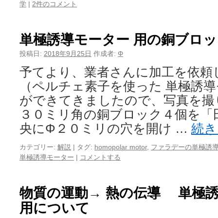
学
|
2件のコメント
単極誘導モーター 用の銅ブロ
投稿日:
2018年9月25日
作成者:
Φ
予てより、業者さんに加工を依頼
（ペルチェ素子を使った 単極誘導
ができてきましたので、写真を撮
３０ミリ角の銅ブロック４個を「
央にΦ２０ミリの穴を開け …
続
カテゴリー:
解説
|
タグ:
homopolar motor
,
ファラデーの単極誘
単極誘導モーター
|
コメントする
物質の運動→ 熱の伝導 単極
用について