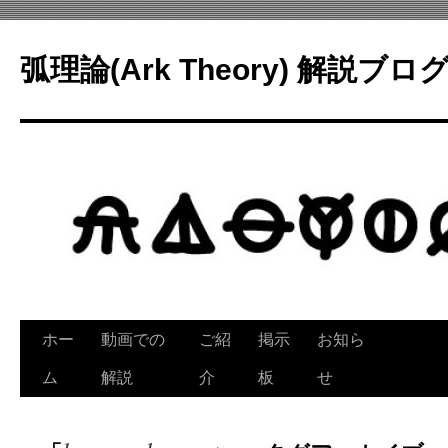
コ
ン
弧理論(Ark Theory) 解説ブロ
テ
ン
ツ
へ
ス
キ
ッ
プ
ホー
動画での
ご紹
掲示
お知ら
ム
解説
介
板
せ