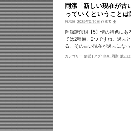
岡潔「新しい現在が古
っていくということは
投稿日:
2025年3月6日
作成者:
Φ
岡潔講演録【5】情の特色にあ
ては2種類、2つですね。過去
る。その古い現在が過去になっ
カテゴリー:
解説
|
タグ:
中今
,
岡潔
,
数とは