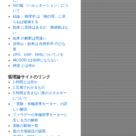
た」
AIの嘘 （ハルシネーション）につ
いて
結論： 物理学 は「物の理」に戻
らねば破滅する
如来 に意味はあるが、価値観はな
い
如来 の解釈は間違い
須弥山・如来は 自然科学 のひな
形
UFO UAP NHIについてメモ
神( GOD )は信仰にならない
神道 とは何か
弧理論サイトのリンク
1.時間とは何か
2.五感でわかるもの
3.時間を含まない真のエネルギー
について
「実験：単極誘導モーター」の詳
しい解説
ファラデーの単極誘導モーターに
生じる力の解析
実験の動画一覧
弧の力場仮説の提唱