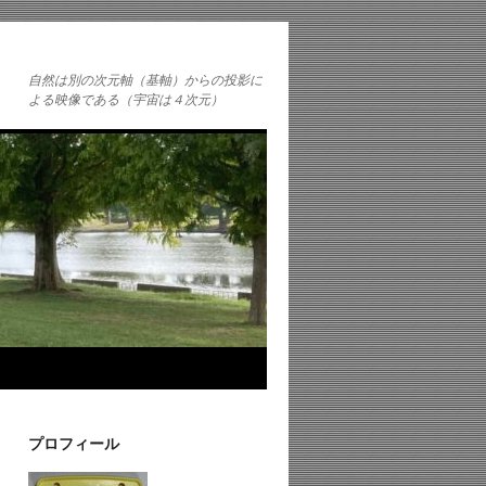
自然は別の次元軸（基軸）からの投影に
よる映像である（宇宙は４次元）
プロフィール