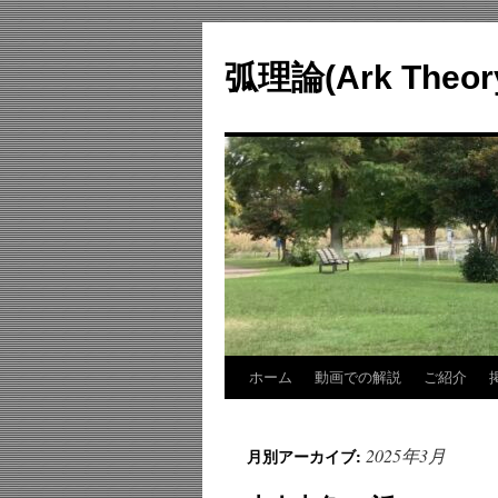
コ
ン
弧理論(Ark Theo
テ
ン
ツ
へ
ス
キ
ッ
プ
ホーム
動画での解説
ご紹介
2025年3月
月別アーカイブ: