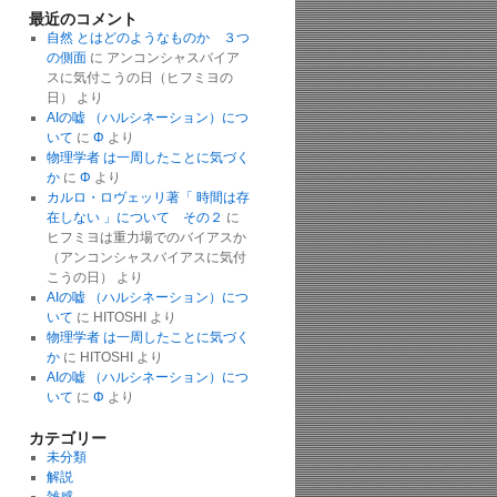
最近のコメント
自然 とはどのようなものか ３つ
の側面
に
アンコンシャスバイア
スに気付こうの日（ヒフミヨの
日）
より
AIの嘘 （ハルシネーション）につ
いて
に
Φ
より
物理学者 は一周したことに気づく
か
に
Φ
より
カルロ・ロヴェッリ著「 時間は存
在しない 」について その２
に
ヒフミヨは重力場でのバイアスか
（アンコンシャスバイアスに気付
こうの日）
より
AIの嘘 （ハルシネーション）につ
いて
に
HITOSHI
より
物理学者 は一周したことに気づく
か
に
HITOSHI
より
AIの嘘 （ハルシネーション）につ
いて
に
Φ
より
カテゴリー
未分類
解説