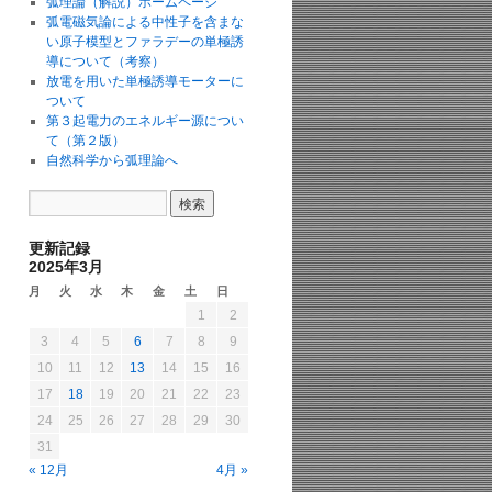
弧理論（解説）ホームページ
弧電磁気論による中性子を含まな
い原子模型とファラデーの単極誘
導について（考察）
放電を用いた単極誘導モーターに
ついて
第３起電力のエネルギー源につい
て（第２版）
自然科学から弧理論へ
更新記録
2025年3月
月
火
水
木
金
土
日
1
2
3
4
5
6
7
8
9
10
11
12
13
14
15
16
17
18
19
20
21
22
23
24
25
26
27
28
29
30
31
« 12月
4月 »