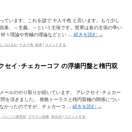
っています。これを諺で 十人十色 と言います。もう少し
信条、～主義、～という主張です。世界は各の主張の争い
。何々理論や究極の理論などとい …
続きを読む
→
しつけるか
,
十人十色
,
如来
|
コメントする
クセイ･チェカーコフ の浮揚円盤と楕円双
メールのやり取りが続いています。 アレクセイ･チェカー
質問を頂きました。 発散トーラスと楕円双極の関係につい
なかったのですが、チェカーコ …
続きを読む
→
,
バンソン研究所
,
ブラウン効果
,
井出治
|
コメントする