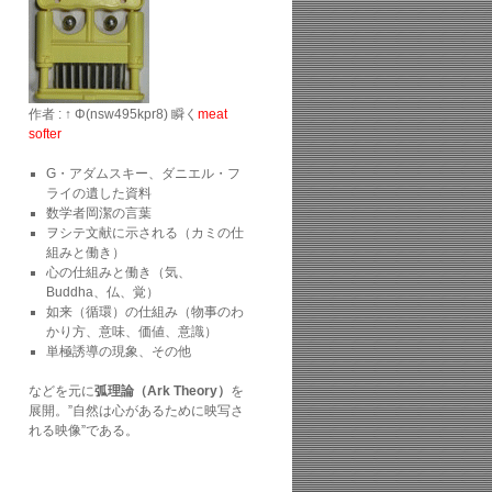
作者 : ↑ Φ(nsw495kpr8) 瞬く
meat
softer
G・アダムスキー、ダニエル・フ
ライの遺した資料
数学者岡潔の言葉
ヲシテ文献に示される（カミの仕
組みと働き）
心の仕組みと働き（気、
Buddha、仏、覚）
如来（循環）の仕組み（物事のわ
かり方、意味、価値、意識）
単極誘導の現象、その他
などを元に
弧理論（Ark Theory）
を
展開。”自然は心があるために映写さ
れる映像”である。