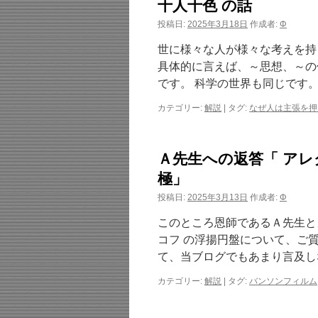
十人十色 の話
投稿日:
2025年3月18日
作成者:
Φ
世に様々な人が様々な考えを持
具体的に言えば、～思想、～の
です。 科学の世界も同じです
カテゴリー:
解説
|
タグ:
なぜ人は主張を押
Ａ先生への返答「 アレ
極」
投稿日:
2025年3月13日
作成者:
Φ
このところ恩師であるＡ先生と
コフ の浮揚円盤について、ご
て、当ブログでもあまり言及し
カテゴリー:
解説
|
タグ:
バンソンフィルム