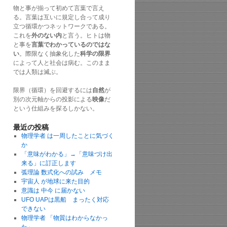
物と事が揃って初めて言葉で言え
る。言葉は互いに規定し合って成り
立つ循環かつネットワークである。
これを
外のない内
と言う。ヒトは物
と事を
言葉でわかっているのではな
い
。際限なく抽象化した
科学の限界
によって人と社会は病む。このまま
では人類は滅ぶ。
限界（循環）を回避するには
自然
が
別の次元軸からの投影による
映像
だ
という仕組みを探るしかない。
最近の投稿
物理学者 は一周したことに気づく
か
「意味がわかる」→「意味づけ出
来る」に訂正します
弧理論 数式化への試み メモ
宇宙人 が地球に来た目的
意識は 中今 に届かない
UFO UAPは黒船 まったく対応
できない
物理学者 「物質はわからなかっ