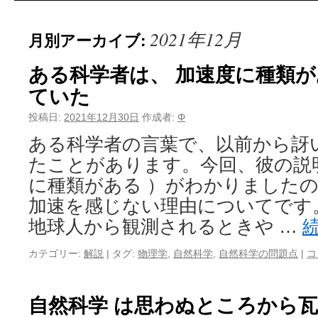
2021年12月
月別アーカイブ:
ある科学者は、 加速度に種類が
ていた
投稿日:
2021年12月30日
作成者:
Φ
ある科学者の言葉で、以前から訝
たことがあります。今回、彼の説
に種類がある ）がわかりましたの
加速を感じない理由についてです
地球人から観測されるときや …
カテゴリー:
解説
|
タグ:
物理学
,
自然科学
,
自然科学の問題点
|
コ
自然科学 は思わぬところから