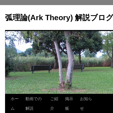
コ
ン
弧理論(Ark Theory) 解説ブロ
テ
ン
ツ
へ
ス
キ
ッ
プ
ホー
動画での
ご紹
掲示
お知ら
ム
解説
介
板
せ