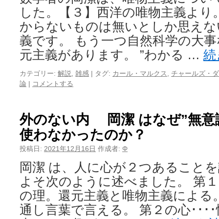
した。【３】西洋の唯物主義より
からないものは無いとしか思えな
義です。 もう一つ自然科学の大
元主義があります。 ”わかる …
続
カテゴリー:
解説
,
雑感
|
タグ:
カール・マルクス
,
チャールズ・ダ
論
|
コメントする
外のない内 岡潔 はなぜ”無意
使わなかったのか？
投稿日:
2021年12月16日
作成者:
Φ
岡潔 は、人に心が２つあること
よそ次のように述べました。 第１の
の理。還元主義と唯物主義による
通し言葉で言える。 第２の心･･･