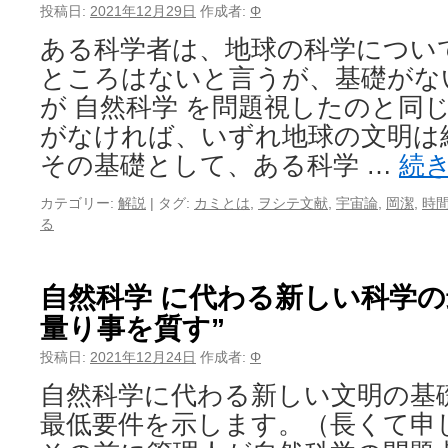
投稿日:
2021年12月29日
作成者:
Φ
ある科学者は、地球の科学につい
ところはないと言うが、基礎がな
が 自然科学 を問題視したのと同
がなければ、いずれ地球の文明は
その基礎として、ある科学 …
続
カテゴリー:
解説
|
タグ:
カミとは
,
ヲシテ文献
,
宇宙論
,
岡潔
,
時
る
自然科学 に代わる新しい科学の
量り事を質す”
投稿日:
2021年12月24日
作成者:
Φ
自然科学に代わる新しい文明の基
最低要件を示します。（長くて申