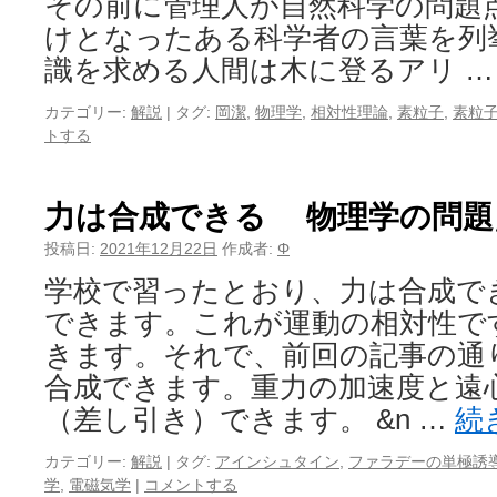
その前に管理人が自然科学の問題
けとなったある科学者の言葉を列
識を求める人間は木に登るアリ 
カテゴリー:
解説
|
タグ:
岡潔
,
物理学
,
相対性理論
,
素粒子
,
素粒
トする
力は合成できる 物理学の問題
投稿日:
2021年12月22日
作成者:
Φ
学校で習ったとおり、力は合成で
できます。これが運動の相対性で
きます。それで、前回の記事の通
合成できます。重力の加速度と遠
（差し引き）できます。 &n …
続
カテゴリー:
解説
|
タグ:
アインシュタイン
,
ファラデーの単極誘
学
,
電磁気学
|
コメントする