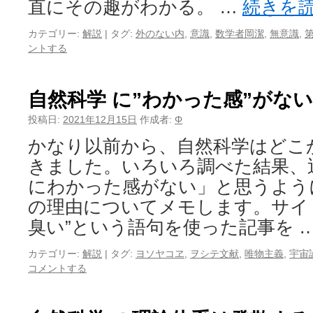
直にその趣がわかる。 …
続きを
カテゴリー:
解説
|
タグ:
外のない内
,
意識
,
数学者岡潔
,
無意識
,
ントする
自然科学 に”わかった感”がな
投稿日:
2021年12月15日
作成者:
Φ
かなり以前から、自然科学はどこ
きました。いろいろ調べた結果、
にわかった感がない」と思うよう
の理由についてメモします。サイ
臭い”という語句を使った記事を 
カテゴリー:
解説
|
タグ:
ヨソヤコヱ
,
ヲシテ文献
,
唯物主義
,
宇宙
コメントする