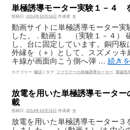
単極誘導モーター実験１－４ 
投稿日:
2014年10月16日
作成者:
Φ
動画サイトに単極誘導モーター実
した。 . 動画１ （実験１－４）
し、台に固定しています。銅円板
外縁を（＋）として、スズメッ
キ線が画面向こう側へ弾 …
続き
カテゴリー:
解説
|
タグ:
ファラデーの単極誘導モーター
,
電磁気
放電を用いた単極誘導モーター
載
投稿日:
2014年10月15日
作成者:
Φ
放電を用いた単極誘導モーター３