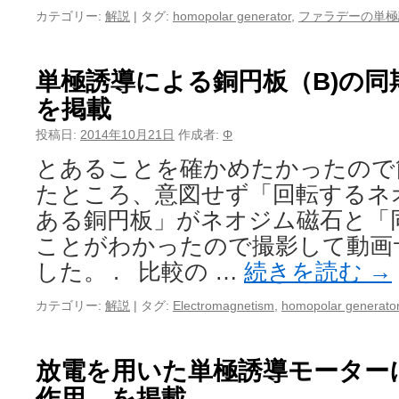
カテゴリー:
解説
|
タグ:
homopolar generator
,
ファラデーの単極
単極誘導による銅円板（B)の
を掲載
投稿日:
2014年10月21日
作成者:
Φ
とあることを確かめたかったので
たところ、意図せず「回転するネ
ある銅円板」がネオジム磁石と「
ことがわかったので撮影して動画
した。 . 比較の …
続きを読む
→
カテゴリー:
解説
|
タグ:
Electromagnetism
,
homopolar generato
放電を用いた単極誘導モーター
作用 を掲載