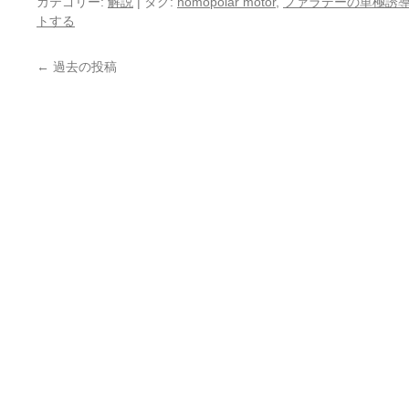
カテゴリー:
解説
|
タグ:
homopolar motor
,
ファラデーの単極誘
トする
←
過去の投稿