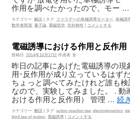
作用を調べたかったので、モー 
カテゴリー:
解説
|
タグ:
ファラデーの単極誘導モーター
,
単極誘
数学者岡潔
,
量子論
,
電磁気学
,
非対称性
|
コメントする
電磁誘導における作用と反作用
投稿日:
2014年10月17日
作成者:
Φ
昨日の記事にあげた電磁誘導の現
用･反作用が成り立っているはず
ちょっと調べてみたけれど誰も検
なので、実験してみました。 . 
おける作用と反作用） 管理 …
続
カテゴリー:
解説
|
タグ:
action-reaction law
,
electrodynamics
,
el
third law of motion
,
電磁誘導
|
コメントする