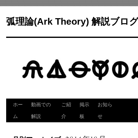
コ
ン
弧理論(Ark Theory) 解説ブロ
テ
ン
ツ
へ
ス
キ
ッ
プ
ホー
動画での
ご紹
掲示
お知ら
ム
解説
介
板
せ