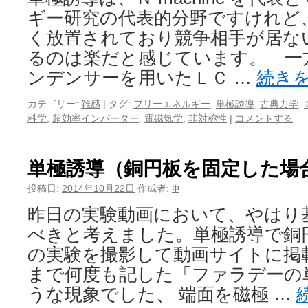
ギー研究の代表的分野ですけれど
く放置されており競争相手が居な
るのは楽だと感じています。 一
ンデンサーを用いたＬＣ …
続き
カテゴリー:
雑感
|
タグ:
フリーエネルギー
,
単極誘導
,
古典力学
,
科学
,
超効率インバーター
,
電磁気学
,
非対称性
|
コメントする
単極誘導（銅円板を固定した場
投稿日:
2014年10月22日
作成者:
Φ
昨日の実験動画において、やはり
べきと考えました。単極誘導で銅
の実験を撮影して動画サイトに掲
まで何度も記した「ファラデーの
うな現象でした、 端面を磁極 …