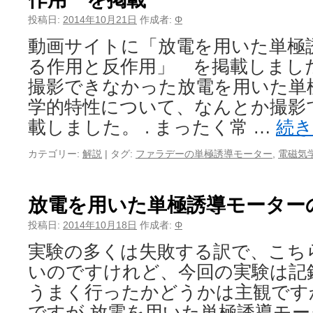
投稿日:
2014年10月21日
作成者:
Φ
動画サイトに「放電を用いた単極
る作用と反作用」 を掲載しまし
撮影できなかった放電を用いた単
学的特性について、なんとか撮影
載しました。 . まったく常 …
続
カテゴリー:
解説
|
タグ:
ファラデーの単極誘導モーター
,
電磁気
放電を用いた単極誘導モーター
投稿日:
2014年10月18日
作成者:
Φ
実験の多くは失敗する訳で、こち
いのですけれど、今回の実験は
うまく行ったかどうかは主観です
ですが 放電を用いた単極誘導モ