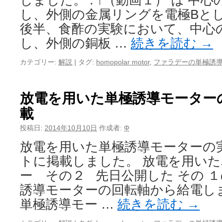
しました。 . ↑（動画１） は 中
し、外側の金属リングを電極Bとしま
後半、食酢の実験において、中心
し、外側の銅板 …
続きを読む
→
カテゴリー:
解説
|
タグ:
homopolar motor
,
ファラデーの単極誘
放電を用いた単極誘導モーター
載
投稿日:
2014年10月10日
作成者:
Φ
放電を用いた単極誘導モーターの
トに掲載しました。 放電を用い
ー その２ 先日公開した その １
誘導モーターの回転軸から給電し
単極誘導モー …
続きを読む
→