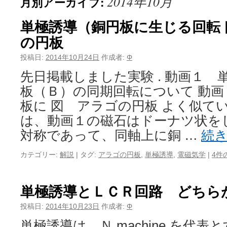
2014年10月
月別アーカイブ:
単極誘導（銅円板に生じる回転
の円板
投稿日:
2014年10月24日
作成者:
Φ
先日掲載しました実験 . 動画１
板（Ｂ）の同期回転について 動
板に 図 アラゴの円板 よく似て
は、動画１の磁石はドーナツ状を
対称であって、同軸上に銅 …
続
カテゴリー:
解説
|
タグ:
アラゴの円板
,
単極誘導
,
電磁気学
|
4件
単極誘導とＬＣＲ回路 どちら
投稿日:
2014年10月23日
作成者:
Φ
単極誘導は、Ｎ machine を代