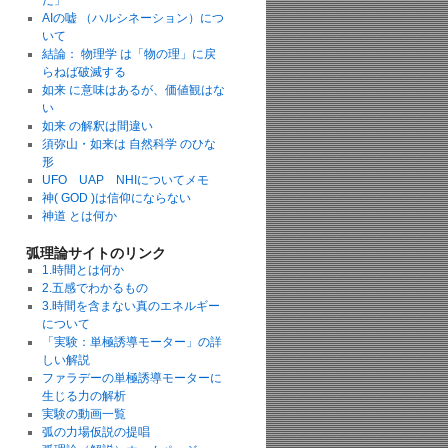
た」
AIの嘘 （ハルシネーション）につ
いて
結論： 物理学 は「物の理」に戻
らねば破滅する
如来 に意味はあるが、価値観はな
い
如来 の解釈は間違い
須弥山・如来は 自然科学 のひな
形
UFO UAP NHIについてメモ
神( GOD )は信仰にならない
神道 とは何か
弧理論サイトのリンク
1.時間とは何か
2.五感でわかるもの
3.時間を含まない真のエネルギー
について
「実験：単極誘導モーター」の詳
しい解説
ファラデーの単極誘導モーターに
生じる力の解析
実験の動画一覧
弧の力場仮説の提唱