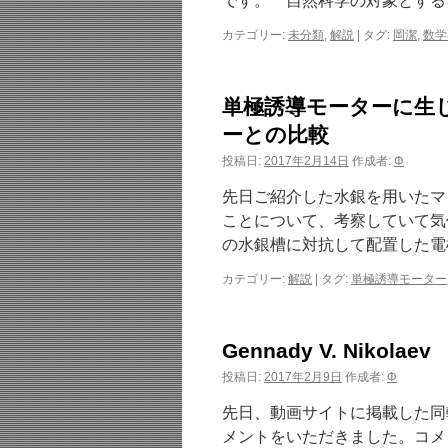
です。 自然科学の対象とする
カテゴリー:
未分類
,
解説
|
タグ:
岡潔
,
数学
単極誘導モーターに生じる
ーとの比較
投稿日:
2017年2月14日
作成者:
Φ
先日ご紹介した水銀を用いたマ
ことについて、考察していて気
の水銀槽に対抗して配置した電
カテゴリー:
解説
|
タグ:
単極誘導モーター
Gennady V. Niko
投稿日:
2017年2月9日
作成者:
Φ
先日、動画サイトに掲載した同軸反
メントをいただきました。コメントに