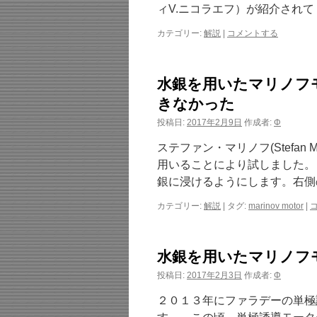
ィV.ニコラエフ）が紹介されて
カテゴリー:
解説
|
コメントする
水銀を用いたマリノフモー
きなかった
投稿日:
2017年2月9日
作成者:
Φ
ステファン・マリノフ(Stefan
用いることにより試しました。
銀に浸けるようにします。右側
カテゴリー:
解説
|
タグ:
marinov motor
|
水銀を用いたマリノフ
投稿日:
2017年2月3日
作成者:
Φ
２０１３年にファラデーの単極