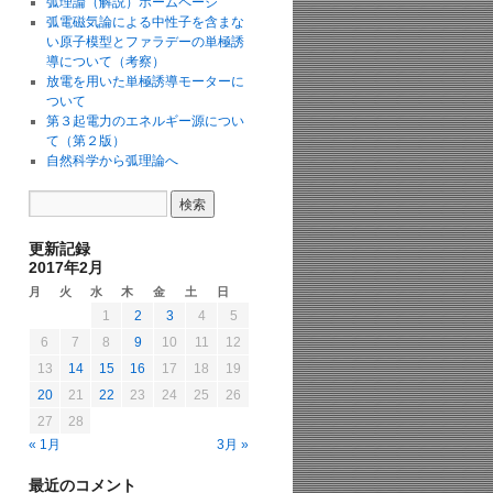
弧理論（解説）ホームページ
弧電磁気論による中性子を含まな
い原子模型とファラデーの単極誘
導について（考察）
放電を用いた単極誘導モーターに
ついて
第３起電力のエネルギー源につい
て（第２版）
自然科学から弧理論へ
更新記録
2017年2月
月
火
水
木
金
土
日
1
2
3
4
5
6
7
8
9
10
11
12
13
14
15
16
17
18
19
20
21
22
23
24
25
26
27
28
« 1月
3月 »
最近のコメント