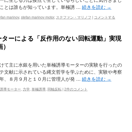
ーに生じる力は接点で生じているらしいことに気付きまし
ことは誰もが知っています。単極誘 …
続きを読む
→
efan marinov
,
stefan marinov motor
,
ステファン・マリノフ
|
コメントする
ーターによる「反作用のない回転運動」実現
画）
けて主に水銀を用いた単極誘導モーターの実験を行ったの
テ文献に示されている縄文哲学を学ぶために、実験や考察
年、８月９月と１０月に管理人が発 …
続きを読む
→
誘導モーター
,
力学
,
単極誘導
,
同軸反転
|
2件のコメント