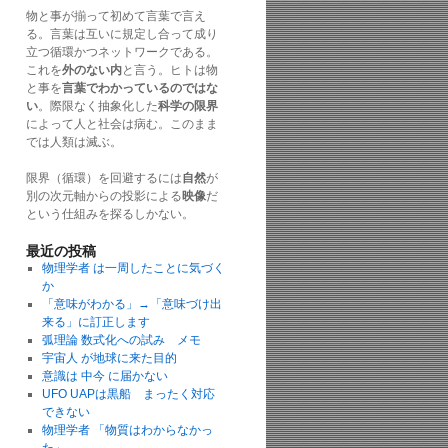
物と事が揃って初めて言葉で言え
る。言葉は互いに規定し合って成り
立つ循環かつネットワークである。
これを
外のない内
と言う。ヒトは物
と事を
言葉でわかっているのではな
い
。際限なく抽象化した
科学の限界
によって人と社会は病む。このまま
では人類は滅ぶ。
限界（循環）を回避するには
自然
が
別の次元軸からの投影による
映像
だ
という仕組みを探るしかない。
最近の投稿
物理学者 は一周したことに気づく
か
「意味がわかる」→「意味づけ出
来る」に訂正します
弧理論 数式化への試み メモ
宇宙人 が地球に来た目的
意識は 中今 に届かない
UFO UAPは黒船 まったく対応
できない
物理学者 「物質はわからなかっ