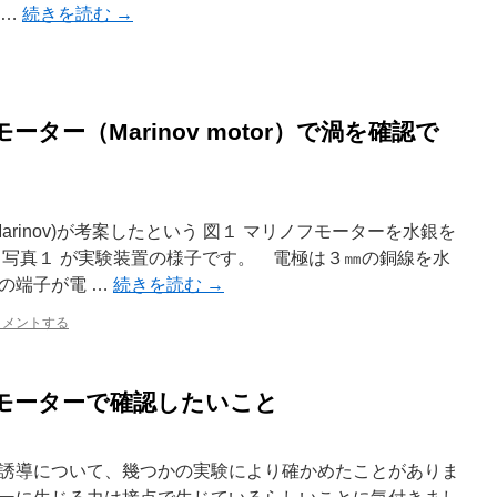
 …
続きを読む
→
ター（Marinov motor）で渦を確認で
 Marinov)が考案したという 図１ マリノフモーターを水銀を
 写真１ が実験装置の様子です。 電極は３㎜の銅線を水
の端子が電 …
続きを読む
→
コメントする
モーターで確認したいこと
誘導について、幾つかの実験により確かめたことがありま