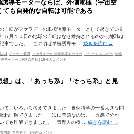
極誘導モーターならば、外側電極（宇宙空
くても自発的な自転は可能である
の自転がファラデーの単極誘導モーターとして起きている
年５月１０日の地球の自転はなぜ維持されるのか（地球は
記事でした。 この頃は単極誘導モ …
続きを読む
→
法則
,
ジェット気流
,
ファラデーの単極誘導モーター
,
フリーエネルギー
,
単極
誘導モーター
,
地球の自転
|
19件のコメント
思想」は、「あっち系」「そっち系」と見
いて、いろいろ考えてきました。自然科学の一番大きな問
概ね理解できました。 次に問題なのは、「五感で分か
いても理解できました。 管理人の得 …
続きを読む
→
者岡潔
,
自然科学
|
9件のコメント