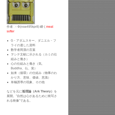
作者 : ↑ Φ(nsw495kpr8) 瞬く
meat
softer
G・アダムスキー、ダニエル・フ
ライの遺した資料
数学者岡潔の言葉
ヲシテ文献に示される（カミの仕
組みと働き）
心の仕組みと働き（気、
Buddha、仏、覚）
如来（循環）の仕組み（物事のわ
かり方、意味、価値、意識）
単極誘導の現象、その他
などを元に
弧理論（Ark Theory）
を
展開。”自然は心があるために映写さ
れる映像”である。