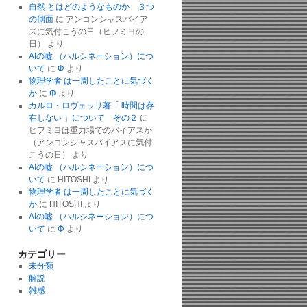
自然 とはどのようなものか ３つ
の側面
に
アンコンシャスバイア
スに気付こうの日（ヒフミヨの
日）
より
AIの嘘 （ハルシネーション）につ
いて
に
Φ
より
物理学者 は一周したことに気づく
か
に
Φ
より
カルロ・ロヴェッリ著「 時間は存
在しない 」について その２
に
ヒフミヨは重力場でのバイアスか
（アンコンシャスバイアスに気付
こうの日）
より
AIの嘘 （ハルシネーション）につ
いて
に
HITOSHI
より
物理学者 は一周したことに気づく
か
に
HITOSHI
より
AIの嘘 （ハルシネーション）につ
いて
に
Φ
より
カテゴリー
未分類
解説
雑感