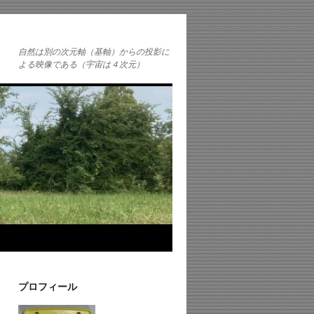
自然は別の次元軸（基軸）からの投影に
よる映像である（宇宙は４次元）
プロフィール