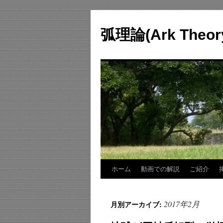
コ
ン
弧理論(Ark Theo
テ
ン
ツ
へ
ス
キ
ッ
プ
ホーム
動画での解説
ご紹介
2017年2月
月別アーカイブ: