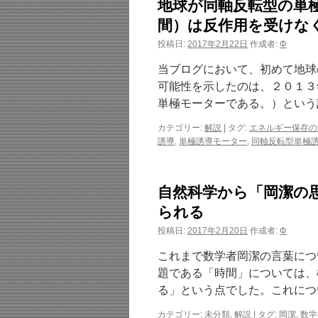
地球が同軸反転型の単
間）は反作用を受けな
投稿日:
2017年2月22日
作成者:
Φ
当ブログにおいて、初めて地球
可能性を示したのは、２０１３
単極モーターである。）という
カテゴリー:
解説
|
タグ:
エネルギー保存の
誘導
,
単極誘導モーター
,
同軸反転型単極
自然科学から「岡潔の
られる
投稿日:
2017年2月20日
作成者:
Φ
これまで数学者岡潔の言葉につ
題である「時間」については、
る」という点でした。これにつ
カテゴリー:
未分類
,
解説
|
タグ:
岡潔
,
数学