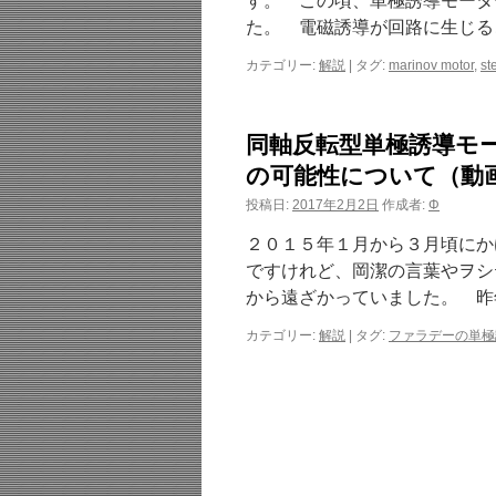
す。 この頃、単極誘導モータ
た。 電磁誘導が回路に生じる
カテゴリー:
解説
|
タグ:
marinov motor
,
st
同軸反転型単極誘導モ
の可能性について（動
投稿日:
2017年2月2日
作成者:
Φ
２０１５年１月から３月頃にか
ですけれど、岡潔の言葉やヲシ
から遠ざかっていました。 昨
カテゴリー:
解説
|
タグ:
ファラデーの単極