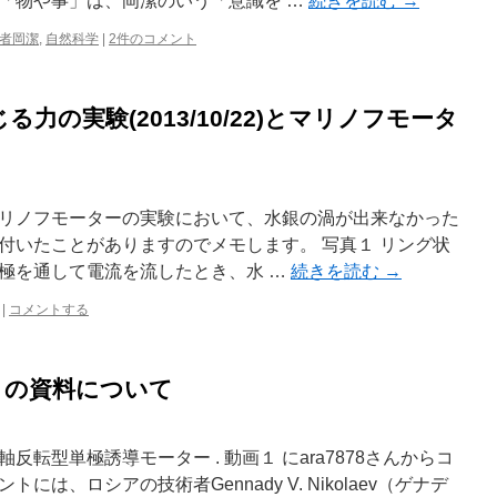
「物や事」は、岡潔のいう「意識を …
続きを読む
→
者岡潔
,
自然科学
|
2件のコメント
力の実験(2013/10/22)とマリノフモータ
リノフモーターの実験において、水銀の渦が出来なかった
付いたことがありますのでメモします。 写真１ リング状
極を通して電流を流したとき、水 …
続きを読む
→
|
コメントする
laev の資料について
転型単極誘導モーター . 動画１ にara7878さんからコ
は、ロシアの技術者Gennady V. Nikolaev（ゲナデ