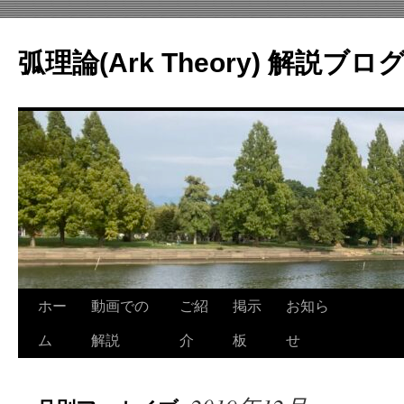
コ
ン
弧理論(Ark Theory) 解説ブロ
テ
ン
ツ
へ
ス
キ
ッ
プ
ホー
動画での
ご紹
掲示
お知ら
ム
解説
介
板
せ