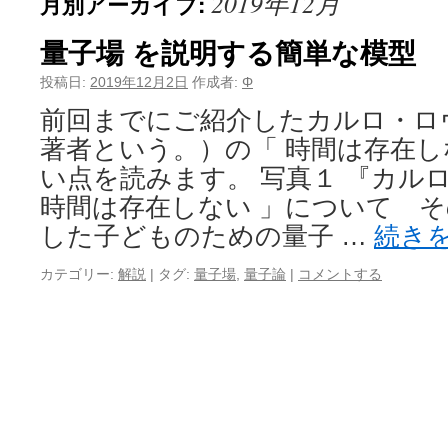
2019年12月
月別アーカイブ:
量子場 を説明する簡単な模型
投稿日:
2019年12月2日
作成者:
Φ
前回までにご紹介したカルロ・ロ
著者という。）の「 時間は存在し
い点を読みます。 写真１ 『カル
時間は存在しない 」について 
した子どものための量子 …
続き
カテゴリー:
解説
|
タグ:
量子場
,
量子論
|
コメントする