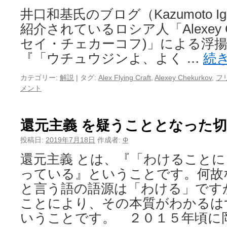
井口和基氏のブログ（Kazumoto Iguch
紹介されているロシア人「Alexey Ch
セイ・チェカーコフ)」による浮
『「ウチュウジンよ、よく …
続
カテゴリー:
解説
|
タグ:
Alex Flying Craft
,
Alexey Chekurkov
,
フ
メント
還元主義 を疑うこととなった
投稿日:
2019年7月18日
作成者:
Φ
還元主義 とは、『「わけること
っている』ということです。何故
と言う語の語源は「わける」です
ことにより、その本質がわかるは
いうことです。 ２０１５年頃に