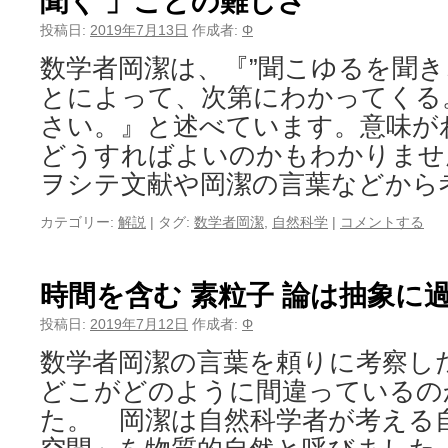
聞く 」ことの難しさ
投稿日:
2019年7月13日
作成者:
Φ
数学者岡潔は、『”聞こゆるを聞き
とによって、次第にわかってくる
さい。』と述べています。意味が
どうすればよいのかもわかりませ
ヲシテ文献や岡潔の言葉などから
カテゴリー:
解説
|
タグ:
数学者岡潔
,
自然科学
|
コメントする
時間を含む 素粒子 論は抽象に
投稿日:
2019年7月12日
作成者:
Φ
数学者岡潔の言葉を頼りに考察し
どこがどのように間違っているの
た。 岡潔は自然科学者が考える