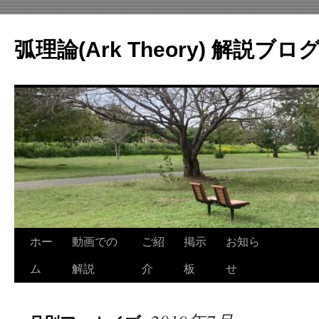
コ
ン
弧理論(Ark Theory) 解説ブロ
テ
ン
ツ
へ
ス
キ
ッ
プ
ホー
動画での
ご紹
掲示
お知ら
ム
解説
介
板
せ