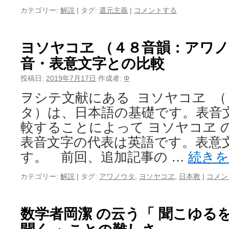
カテゴリー:
解説
|
タグ:
還元主義
|
コメントする
ヨソヤコヱ （４８音韻：アワ
音・表意文字との比較
投稿日:
2019年7月17日
作成者:
Φ
ヲシテ文献にある ヨソヤコヱ 
タ）は、日本語の基礎です。表音
較することによって ヨソヤコヱ 
表音文字の代表は英語です。表意
す。 前回、追加記事の …
続き
カテゴリー:
解説
|
タグ:
アワノウタ
,
ヨソヤコヱ
,
日本教
|
コメン
数学者岡潔 の云う「 聞こゆる