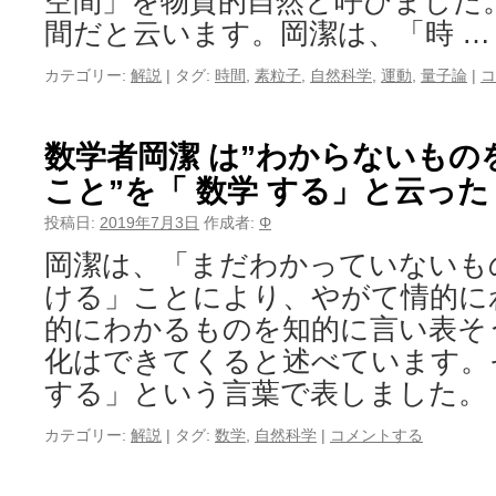
空間」を物質的自然と呼びました
間だと云います。岡潔は、「時 
カテゴリー:
解説
|
タグ:
時間
,
素粒子
,
自然科学
,
運動
,
量子論
|
コ
数学者岡潔 は”わからないも
こと”を「 数学 する」と云った
投稿日:
2019年7月3日
作成者:
Φ
岡潔は、「まだわかっていないも
ける」ことにより、やがて情的に
的にわかるものを知的に言い表そ
化はできてくると述べています。
する」という言葉で表しました。
カテゴリー:
解説
|
タグ:
数学
,
自然科学
|
コメントする