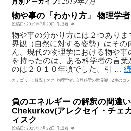
2019年7月
月別アーカイブ:
物や事の「わかり方」 物理学者
投稿日:
2019年7月29日
作成者:
Φ
物や事の分かり方には２つあります
界観（自然に対する姿勢）はその
ん。現代の物理学における物や事
を持ったのは、ある科学者の言葉
のは２０１０年頃でした。引 …
カテゴリー:
解説
|
タグ:
物理学者
,
自然科学の世界観
|
2件のコメ
負のエネルギー の解釈の間違い A
Chekurkov(アレクセイ・チ
ィスク
投稿日:
2019年7月22日
作成者:
Φ