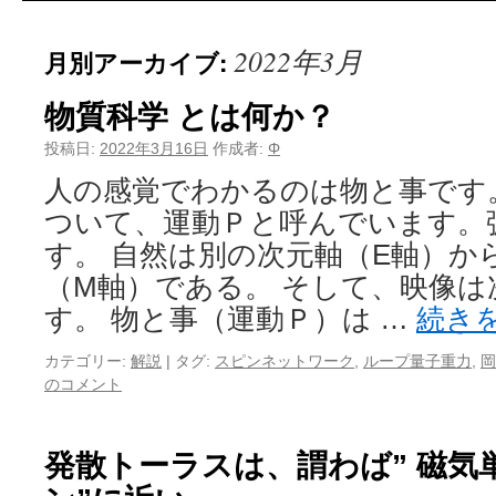
2022年3月
月別アーカイブ:
物質科学 とは何か？
投稿日:
2022年3月16日
作成者:
Φ
人の感覚でわかるのは物と事です。
ついて、運動Ｐと呼んでいます。
す。 自然は別の次元軸（E軸）か
（M軸）である。 そして、映像
す。 物と事（運動Ｐ）は …
続き
カテゴリー:
解説
|
タグ:
スピンネットワーク
,
ループ量子重力
,
岡
のコメント
発散トーラスは、謂わば” 磁気