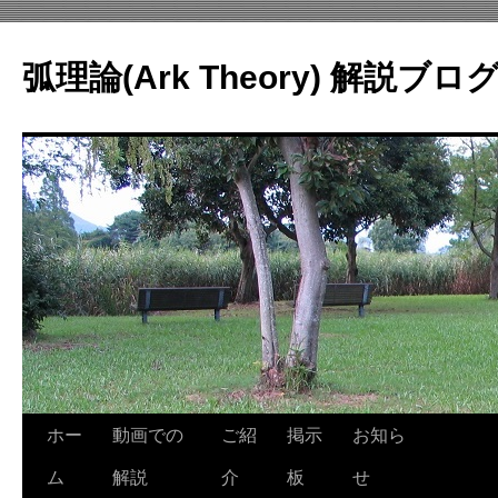
コ
ン
弧理論(Ark Theory) 解説ブロ
テ
ン
ツ
へ
ス
キ
ッ
プ
ホー
動画での
ご紹
掲示
お知ら
ム
解説
介
板
せ