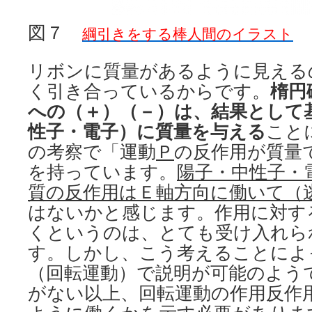
図７
綱引きをする棒人間のイラスト
リボンに質量があるように見える
く引き合っているからです。
楕円
への（＋）（－）は、結果として
性子・電子）に質量を与える
こと
の考察で「運動
Ｐ
の反作用が質量
を持っています。
陽子・中性子・
質の反作用はＥ軸方向に働いて（
はないかと感じます。作用に対す
くというのは、とても受け入れら
す。しかし、こう考えることによ
（回転運動）で説明が可能のよう
がない以上、回転運動の作用反作