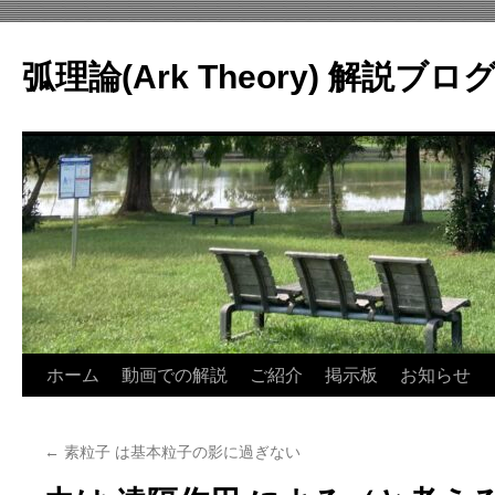
コ
ン
弧理論(Ark Theory) 解説ブロ
テ
ン
ツ
へ
ス
キ
ッ
プ
ホーム
動画での解説
ご紹介
掲示板
お知らせ
←
素粒子 は基本粒子の影に過ぎない