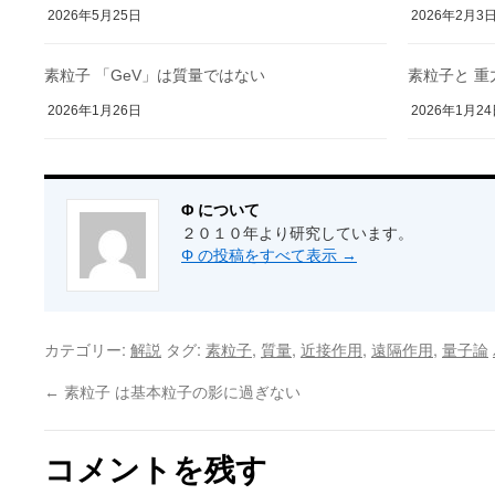
2026年5月25日
2026年2月3
素粒子 「GeV」は質量ではない
素粒子と 重
2026年1月26日
2026年1月2
Φ について
２０１０年より研究しています。
Φ の投稿をすべて表示
→
カテゴリー:
タグ:
,
,
,
,
解説
素粒子
質量
近接作用
遠隔作用
量子論
←
素粒子 は基本粒子の影に過ぎない
コメントを残す