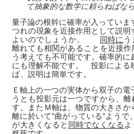
て抽象的な数学に頼らねばな
量子論の根幹に確率が入っていま
つれの現象を近接作用として説明
よいのでしょうか。
同時に
う
離れても相関があることを近接作
う考えても不可能です。確率的に
にも理解不能です。 投影による
ば、説明は簡単です。
Ｅ軸上の一つの実体から双子の電
うとも投影元は一つですから、離
す。またＭ軸は、物質の大きさか
離に於いて”曲がっている”ようで
が大きくなると
同時でなくなる
よ
然死です。