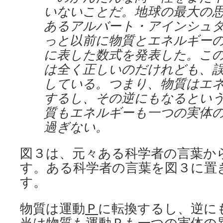
いないことだ。地球の最大の
あるアルバート・アインシュ
っと以前に物質とエネルギー
に表した数式を発表した。こ
は全く正しいのだけれども、
している。つまり、物質はエ
するし、その逆にもなるとい
質もエネルギーも一つの実体
過ぎない。
図３は、元々ある科学者の言葉か
す。ある科学者の言葉を図３に置
す。
物質は運動
Ｐ
に転換するし、逆に