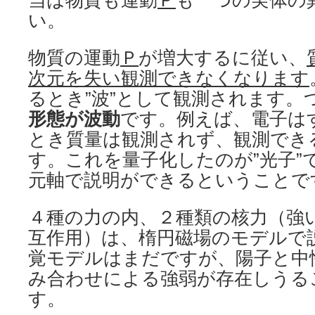
当は物質も運動
Ｐ
も一つの実体の
い。
物質の運動
Ｐ
が増大するに従い、
次元を失い観測できなくなります
るとき”波”として観測されます。
形態が波動
です。例えば、電子は
とき質量は観測されず、観測できる
す。これを量子化したのが”光子”
元軸で説明ができるということで
４種の力の内、２種類の核力（強
互作用）は、楕円磁場のモデルで
覚モデルはまだですが、陽子と中
み合わせによる強弱が存在しうる
す。