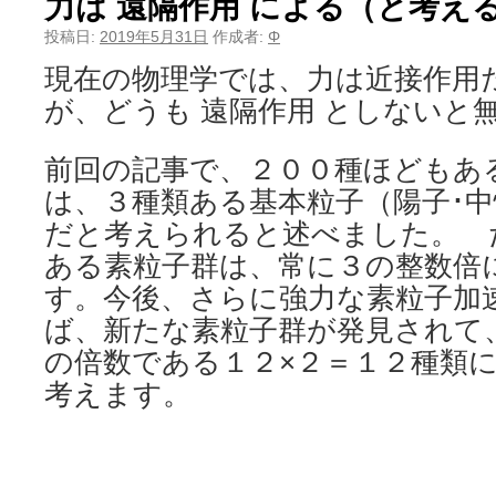
力は 遠隔作用 による（と考え
投稿日:
2019年5月31日
作成者:
Φ
現在の物理学では、力は近接作用
が、どうも 遠隔作用 としないと
前回の記事で、２００種ほどもあ
は、３種類ある基本粒子（陽子･
だと考えられると述べました。 
ある素粒子群は、常に３の整数倍
す。今後、さらに強力な素粒子加
ば、新たな素粒子群が発見されて
の倍数である１２×２＝１２種類
考えます。