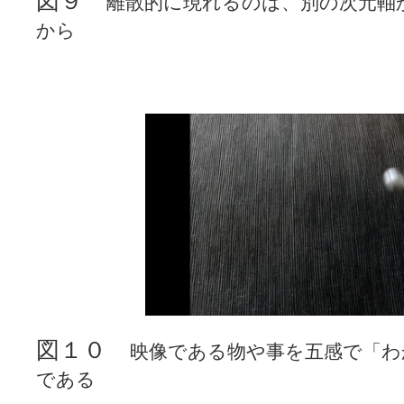
図９
離散的に現れるのは、別の次元軸
から
図１０
映像である物や事を五感で「わ
である