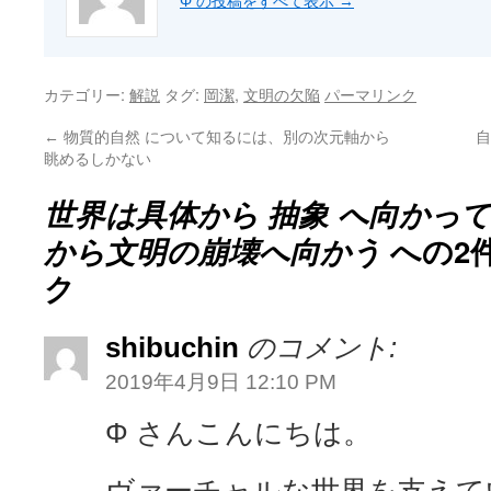
Φ の投稿をすべて表示
→
カテゴリー:
タグ:
,
解説
岡潔
文明の欠陥
パーマリンク
←
物質的自然 について知るには、別の次元軸から
自
眺めるしかない
世界は具体から 抽象 へ向かっ
への2
から文明の崩壊へ向かう
ク
shibuchin
のコメント:
2019年4月9日 12:10 PM
Φ さんこんにちは。
ヴァーチャルな世界を支えて