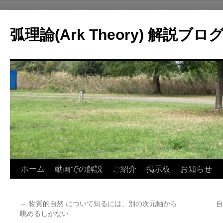
コ
ン
弧理論(Ark Theory) 解説ブロ
テ
ン
ツ
へ
ス
キ
ッ
プ
ホーム
動画での解説
ご紹介
掲示板
お知らせ
←
物質的自然 について知るには、別の次元軸から
自
眺めるしかない