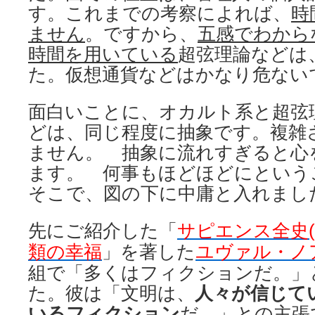
す。これまでの考察によれば、
時
ません
。ですから、
五感でわから
時間を用いている
超弦理論などは
た。仮想通貨などはかなり危ない
面白いことに、オカルト系と超弦
どは、同じ程度に抽象です。複雑
ません。 抽象に流れすぎると心
ます。 何事もほどほどにという
そこで、図の下に中庸と入れまし
先にご紹介した「
サピエンス全史(
類の幸福
」を著した
ユヴァル・ノ
組で「多くはフィクションだ。」
た。彼は「文明は、
人々が信じて
いるフィクション
だ。」との主張