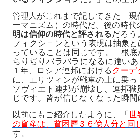
管理人がこれまで記してきた「現
ーマニズム）の時代だ。後の時代
明は信仰の時代と評される
だろう
フィクションという表現は抽象と
っていることは同じです。 根底
ちりぢりバラバラになるに違いあ
１年、ロシア連邦における
クーデ
に、エリツィンが戦車の上に乗っ
ソヴィエト連邦が崩壊し、連邦職
じです。皆が信じなくなった瞬間
以前にもご紹介したように、「
世
の資産は、貧困層３６億人分と同
す。