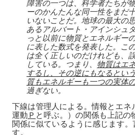
障害の一つは、科学者たちが
ーのかんたんな同一性をまだ
いないことだ。地球の最大の
あるアルバート・アインシュ
っと以前に物質とエネルギー
に表した数式を発表した。こ
は全く正しいのだけれども、
している。つまり、
物質はエ
するし、その逆にもなるとい
質もエネルギーも一つの実体
過ぎない。
下線は管理人による。情報とエネ
運動
Ｐ
と呼ぶ。）の関係も上記の
関係に似ているように感じます。
す。