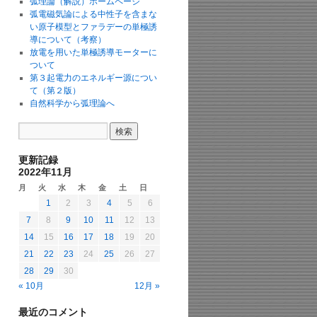
弧理論（解説）ホームページ
弧電磁気論による中性子を含まな
い原子模型とファラデーの単極誘
導について（考察）
放電を用いた単極誘導モーターに
ついて
第３起電力のエネルギー源につい
て（第２版）
自然科学から弧理論へ
更新記録
2022年11月
月
火
水
木
金
土
日
1
2
3
4
5
6
7
8
9
10
11
12
13
14
15
16
17
18
19
20
21
22
23
24
25
26
27
28
29
30
« 10月
12月 »
最近のコメント