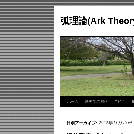
コ
ン
弧理論(Ark Theo
テ
ン
ツ
へ
ス
キ
ッ
プ
ホーム
動画での解説
ご紹介
2022年11月18日
日別アーカイブ: