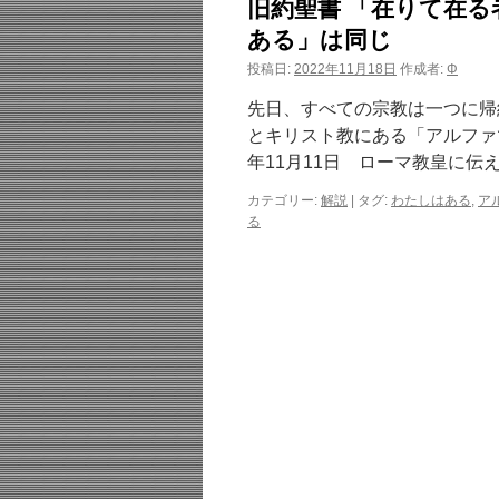
旧約聖書 「在りて在
ある」は同じ
投稿日:
2022年11月18日
作成者:
Φ
先日、すべての宗教は一つに帰
とキリスト教にある「アルファで
年11月11日 ローマ教皇に伝え
カテゴリー:
解説
|
タグ:
わたしはある
,
ア
る