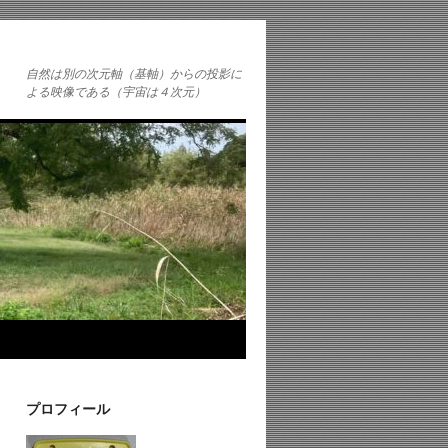
自然は別の次元軸（基軸）からの投影に
よる映像である（宇宙は４次元）
プロフィール