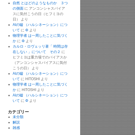
自然 とはどのようなものか ３つ
の側面
に
アンコンシャスバイア
スに気付こうの日（ヒフミヨの
日）
より
AIの嘘 （ハルシネーション）につ
いて
に
Φ
より
物理学者 は一周したことに気づく
か
に
Φ
より
カルロ・ロヴェッリ著「 時間は存
在しない 」について その２
に
ヒフミヨは重力場でのバイアスか
（アンコンシャスバイアスに気付
こうの日）
より
AIの嘘 （ハルシネーション）につ
いて
に
HITOSHI
より
物理学者 は一周したことに気づく
か
に
HITOSHI
より
AIの嘘 （ハルシネーション）につ
いて
に
Φ
より
カテゴリー
未分類
解説
雑感