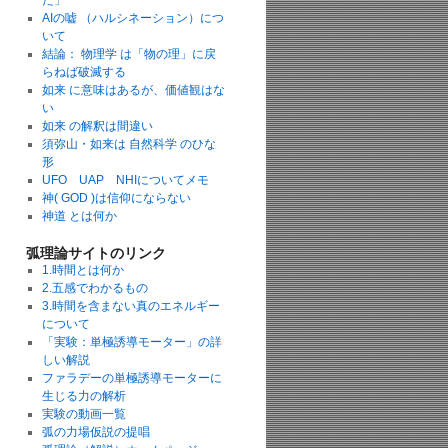
た」
AIの嘘 （ハルシネーション）につ
いて
結論： 物理学 は「物の理」に戻
らねば破滅する
如来 に意味はあるが、価値観はな
い
如来 の解釈は間違い
須弥山・如来は 自然科学 のひな
形
UFO UAP NHIについてメモ
神( GOD )は信仰にならない
神道 とは何か
弧理論サイトのリンク
1.時間とは何か
2.五感でわかるもの
3.時間を含まない真のエネルギー
について
「実験：単極誘導モーター」の詳
しい解説
ファラデーの単極誘導モーターに
生じる力の解析
実験の動画一覧
弧の力場仮説の提唱