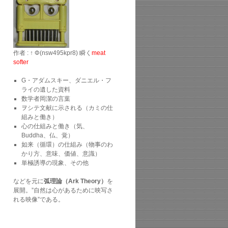
作者 : ↑ Φ(nsw495kpr8) 瞬く
meat
softer
G・アダムスキー、ダニエル・フ
ライの遺した資料
数学者岡潔の言葉
ヲシテ文献に示される（カミの仕
組みと働き）
心の仕組みと働き（気、
Buddha、仏、覚）
如来（循環）の仕組み（物事のわ
かり方、意味、価値、意識）
単極誘導の現象、その他
などを元に
弧理論（Ark Theory）
を
展開。”自然は心があるために映写さ
れる映像”である。