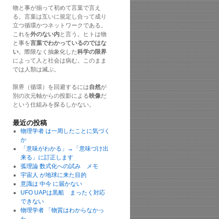
物と事が揃って初めて言葉で言え
る。言葉は互いに規定し合って成り
立つ循環かつネットワークである。
これを
外のない内
と言う。ヒトは物
と事を
言葉でわかっているのではな
い
。際限なく抽象化した
科学の限界
によって人と社会は病む。このまま
では人類は滅ぶ。
限界（循環）を回避するには
自然
が
別の次元軸からの投影による
映像
だ
という仕組みを探るしかない。
最近の投稿
物理学者 は一周したことに気づく
か
「意味がわかる」→「意味づけ出
来る」に訂正します
弧理論 数式化への試み メモ
宇宙人 が地球に来た目的
意識は 中今 に届かない
UFO UAPは黒船 まったく対応
できない
物理学者 「物質はわからなかっ