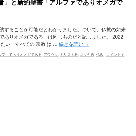
る者」と新約聖書「アルファでありオメガで
納することが可能だとわかりました。ついで、仏教の如来
ありオメガである」は同じものだと記しました。 2022
たい すべての 宗教 は …
続きを読む
→
ルファでありオメガである
,
アワウタ
,
キリスト教
,
ユダヤ教
,
仏教
|
コメントす