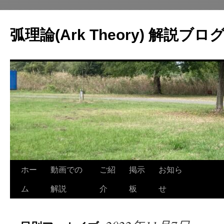
コ
ン
弧理論(Ark Theory) 解説ブロ
テ
ン
ツ
へ
ス
キ
ッ
プ
ホー
動画での
ご紹
掲示
お知ら
ム
解説
介
板
せ