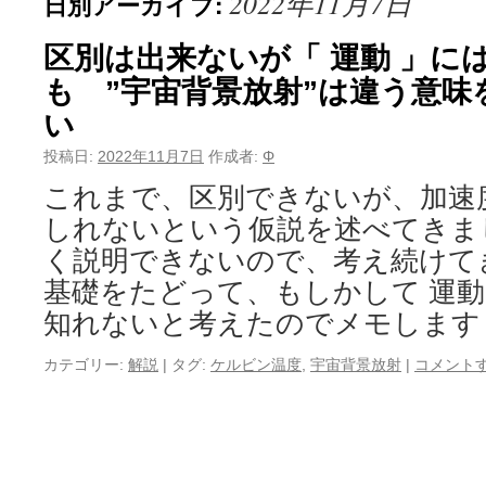
2022年11月7日
日別アーカイブ:
区別は出来ないが「 運動 」に
も ”宇宙背景放射”は違う意味
い
投稿日:
2022年11月7日
作成者:
Φ
これまで、区別できないが、加速
しれないという仮説を述べてきま
く説明できないので、考え続けて
基礎をたどって、もしかして 運動
知れないと考えたのでメモします
カテゴリー:
解説
|
タグ:
ケルビン温度
,
宇宙背景放射
|
コメント