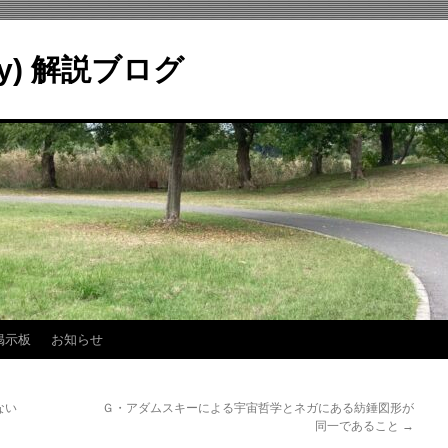
ry) 解説ブログ
掲示板
お知らせ
ない
Ｇ・アダムスキーによる宇宙哲学とネガにある紡錘図形が
同一であること
→