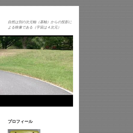
自然は別の次元軸（基軸）からの投影に
よる映像である（宇宙は４次元）
プロフィール