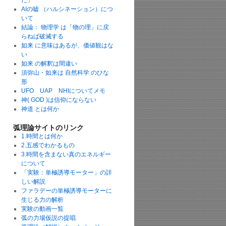
た」
AIの嘘 （ハルシネーション）につ
いて
結論： 物理学 は「物の理」に戻
らねば破滅する
如来 に意味はあるが、価値観はな
い
如来 の解釈は間違い
須弥山・如来は 自然科学 のひな
形
UFO UAP NHIについてメモ
神( GOD )は信仰にならない
神道 とは何か
弧理論サイトのリンク
1.時間とは何か
2.五感でわかるもの
3.時間を含まない真のエネルギー
について
「実験：単極誘導モーター」の詳
しい解説
ファラデーの単極誘導モーターに
生じる力の解析
実験の動画一覧
弧の力場仮説の提唱