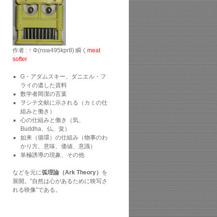
作者 : ↑ Φ(nsw495kpr8) 瞬く
meat
softer
G・アダムスキー、ダニエル・フ
ライの遺した資料
数学者岡潔の言葉
ヲシテ文献に示される（カミの仕
組みと働き）
心の仕組みと働き（気、
Buddha、仏、覚）
如来（循環）の仕組み（物事のわ
かり方、意味、価値、意識）
単極誘導の現象、その他
などを元に
弧理論（Ark Theory）
を
展開。”自然は心があるために映写さ
れる映像”である。