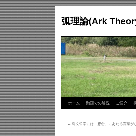
コ
ン
弧理論(Ark Theo
テ
ン
ツ
へ
ス
キ
ッ
プ
ホーム
動画での解説
ご紹介
←
縄文哲学には「想念」にあたる言葉が