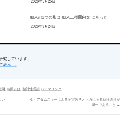
2026年5月25日
如来の2つの形は 如来二種回向文 にあった
2026年3月24日
研究しています。
べて表示
→
,
,
時間
時間とは
相対性理論
パーマリンク
ない
Ｇ・アダムスキーによる宇宙哲学とネガにある紡錘図形が
同一であること
→