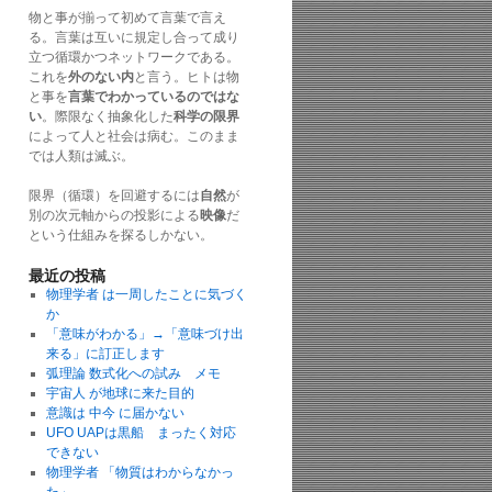
物と事が揃って初めて言葉で言え
る。言葉は互いに規定し合って成り
立つ循環かつネットワークである。
これを
外のない内
と言う。ヒトは物
と事を
言葉でわかっているのではな
い
。際限なく抽象化した
科学の限界
によって人と社会は病む。このまま
では人類は滅ぶ。
限界（循環）を回避するには
自然
が
別の次元軸からの投影による
映像
だ
という仕組みを探るしかない。
最近の投稿
物理学者 は一周したことに気づく
か
「意味がわかる」→「意味づけ出
来る」に訂正します
弧理論 数式化への試み メモ
宇宙人 が地球に来た目的
意識は 中今 に届かない
UFO UAPは黒船 まったく対応
できない
物理学者 「物質はわからなかっ