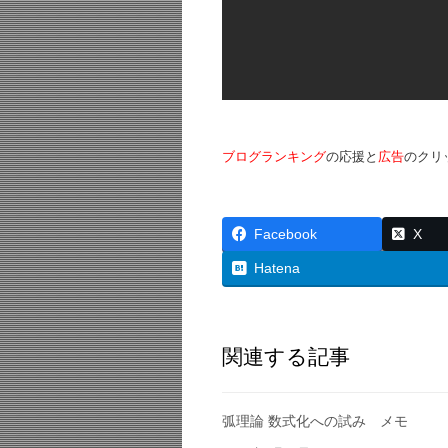
ブログランキング
の応援と
広告
のクリ
Facebook
X
Hatena
関連する記事
弧理論 数式化への試み メモ