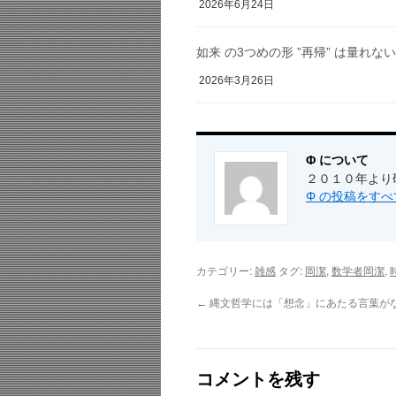
2026年6月24日
如来 の3つめの形 ”再帰” は量れない
2026年3月26日
Φ について
２０１０年より
Φ の投稿をす
カテゴリー:
タグ:
,
,
雑感
岡潔
数学者岡潔
←
縄文哲学には「想念」にあたる言葉が
コメントを残す