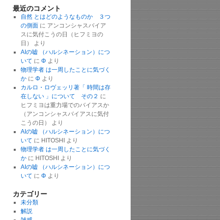
最近のコメント
自然 とはどのようなものか ３つ
の側面
に
アンコンシャスバイア
スに気付こうの日（ヒフミヨの
日）
より
AIの嘘 （ハルシネーション）につ
いて
に
Φ
より
物理学者 は一周したことに気づく
か
に
Φ
より
カルロ・ロヴェッリ著「 時間は存
在しない 」について その２
に
ヒフミヨは重力場でのバイアスか
（アンコンシャスバイアスに気付
こうの日）
より
AIの嘘 （ハルシネーション）につ
いて
に
HITOSHI
より
物理学者 は一周したことに気づく
か
に
HITOSHI
より
AIの嘘 （ハルシネーション）につ
いて
に
Φ
より
カテゴリー
未分類
解説