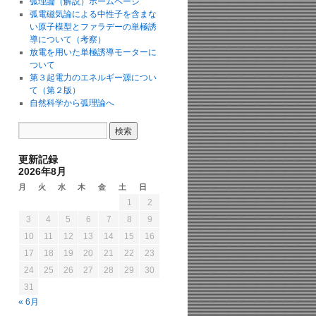
弧理論（解説）ホームページ
弧電磁気論による中性子を含まな
い原子模型とファラデーの単極誘
導について（考察）
放電を用いた単極誘導モーターに
ついて
第３起電力のエネルギー源につい
て（第２版）
自然科学から弧理論へ
更新記録
2026年8月
月
火
水
木
金
土
日
1
2
3
4
5
6
7
8
9
10
11
12
13
14
15
16
17
18
19
20
21
22
23
24
25
26
27
28
29
30
31
« 6月