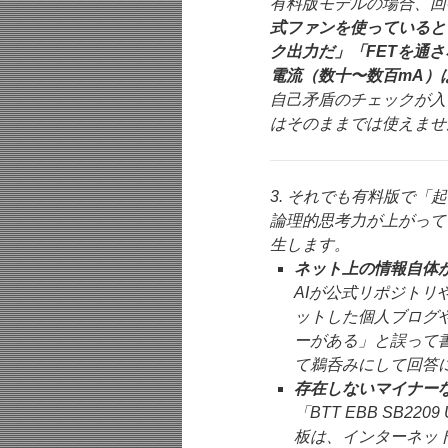
有料版モデルの場合、回
式ファンを使っていると言
ク出力だ」「FETを通
電流（数十〜数百mA）
自己矛盾のチェックが入
はそのままでは使えませ
3. それでも有料版で「
論理的思考力が上がって
生します。
ネット上の情報自体
AIが公式リポジト
ットした個人ブログや
ーがある」と誤って
て鵜呑みにして回答
存在しないマイナー
「BTT EBB SB
板は、インターネッ