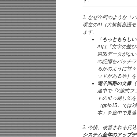
1. なぜ今回のような「
現在のAI（大規模言語
ます。
「もっともらしい
AIは「文字の並
路図データがない
の記憶をパッチワ
るかのように堂々
ッドがある等）を
電子回路の文脈（
途中で「2線式フ
トの引っ越し先を
（gpio15）で
本」を途中で見落
2. 今後、改善される見
システム全体のアップデ