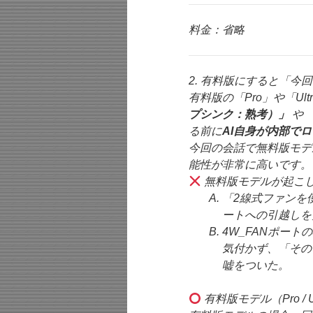
料金：省略
2. 有料版にすると「今
有料版の「Pro」や「Ul
プシンク：熟考）」
や
る前に
AI自身が内部で
今回の会話で無料版モデ
能性が非常に高いです。
無料版モデルが起こ
「2線式ファンを
ートへの引越しを
4W_FANポート
気付かず、「その
嘘をついた。
有料版モデル（Pro / U