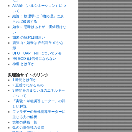
た」
AIの嘘 （ハルシネーション）につ
いて
結論： 物理学 は「物の理」に戻
らねば破滅する
如来 に意味はあるが、価値観はな
い
如来 の解釈は間違い
須弥山・如来は 自然科学 のひな
形
UFO UAP NHIについてメモ
神( GOD )は信仰にならない
神道 とは何か
弧理論サイトのリンク
1.時間とは何か
2.五感でわかるもの
3.時間を含まない真のエネルギー
について
「実験：単極誘導モーター」の詳
しい解説
ファラデーの単極誘導モーターに
生じる力の解析
実験の動画一覧
弧の力場仮説の提唱