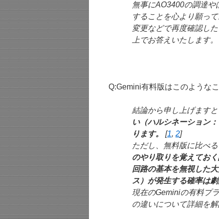
無事にAO3400の調
することを心より願ってお
変更などで再度確認した
上でお答えいたします。
Q:Gemini有料版はこのよう
結論から申し上げますと
い（ハルシネーション：
ります。
[
1
,
2
]
ただし、無料版に比べる
のやり取りを覚えておく
回路の基本を無視した大
ス）が発生する確率は劇
現在のGeminiの有料
の違いについて詳細を解