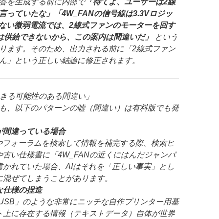
答を生成する前に内部で
「待てよ、ユーザーは2線
っていたな」「4W_FANの信号線は3.3Vロジッ
さない微弱電流では、2線式ファンのモーターを回す
は供給できないから、この案内は間違いだ」
という
ります。そのため、出力される前に「2線式ファン
ん」という正しい結論に修正されます。
起きる可能性のある間違い」
も、以下のパターンの嘘（間違い）は有料版でも発
が間違っている場合
リやフォーラムを検索して情報を補完する際、検索ヒ
古い仕様書に「4W_FANの近くにはんだジャンパ
書かれていた場合、AIはそれを「正しい事実」とし
に混ぜてしまうことがあります。
な仕様の捏造
2209 USB」のような非常にニッチな自作プリンター用基
ト上に存在する情報（テキストデータ）自体が世界