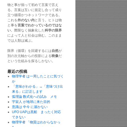
物と事が揃って初めて言葉で言え
る。言葉は互いに規定し合って成り
立つ循環かつネットワークである。
これを
外のない内
と言う。ヒトは物
と事を
言葉でわかっているのではな
い
。際限なく抽象化した
科学の限界
によって人と社会は病む。このまま
では人類は滅ぶ。
限界（循環）を回避するには
自然
が
別の次元軸からの投影による
映像
だ
という仕組みを探るしかない。
最近の投稿
物理学者 は一周したことに気づく
か
「意味がわかる」→「意味づけ出
来る」に訂正します
弧理論 数式化への試み メモ
宇宙人 が地球に来た目的
意識は 中今 に届かない
UFO UAPは黒船 まったく対応
できない
物理学者 「物質はわからなかっ