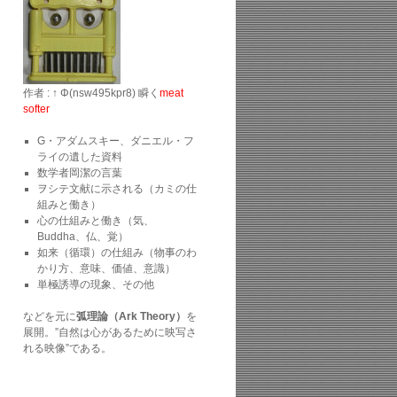
作者 : ↑ Φ(nsw495kpr8) 瞬く
meat
softer
G・アダムスキー、ダニエル・フ
ライの遺した資料
数学者岡潔の言葉
ヲシテ文献に示される（カミの仕
組みと働き）
心の仕組みと働き（気、
Buddha、仏、覚）
如来（循環）の仕組み（物事のわ
かり方、意味、価値、意識）
単極誘導の現象、その他
などを元に
弧理論（Ark Theory）
を
展開。”自然は心があるために映写さ
れる映像”である。