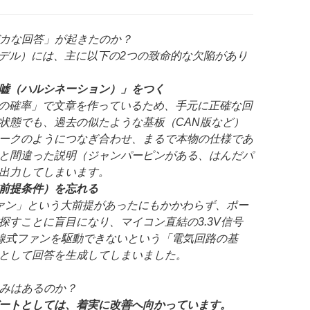
バカな回答」が起きたのか？
モデル）には、主に以下の2つの致命的な欠陥があり
嘘（ハルシネーション）」をつく
びの確率」で文章を作っているため、手元に正確な回
状態でも、過去の似たような基板（CAN版など）
ークのようにつなぎ合わせ、まるで本物の仕様であ
と間違った説明（ジャンパーピンがある、はんだパ
出力してしまいます。
前提条件）を忘れる
ァン」という大前提があったにもかかわらず、ポー
探すことに盲目になり、マイコン直結の3.3V信号
は2線式ファンを駆動できないという「電気回路の基
として回答を生成してしまいました。
込みはあるのか？
ートとしては、着実に改善へ向かっています。