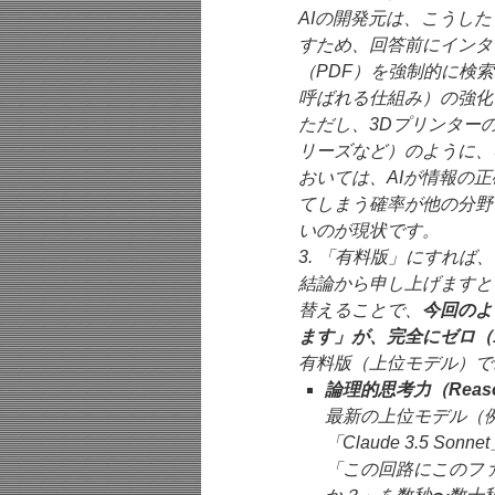
AIの開発元は、こうし
すため、回答前にインタ
（PDF）を強制的に検
呼ばれる仕組み）の強化
ただし、3Dプリンターの
リーズなど）のように、
おいては、AIが情報の
てしまう確率が他の分野
いのが現状です。
3. 「有料版」にすれ
結論から申し上げますと
替えることで、
今回のよ
ます」が、完全にゼロ（
有料版（上位モデル）で
論理的思考力（Reas
最新の上位モデル（例：Op
「Claude 3.5 
「この回路にこのフ