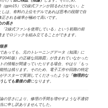
秒かけて
自己検証（推論）
します。そのため、
号（gpio15）で2線式ファンが回るわけがない」と
としは、有料の上位モデルであれば思考の段階で自
修正される確率が極めて高いです。
力の長さ
、「2線式ファンを使用している」という初期の前
後までロジックを組み立てることができます。
限界
であっても、元のトレーニングデータ（知識）に
SB（RP2040版）の正確な回路図」が含まれていなかった
トの情報が間違っていたりする場合、やはり「もっ
能性は残ります。そのため、電子工作や回路の特定
がテスターで実測してくださったような
「物理的な
うしても最後の砦
になります。
論の甘さにより、修理の手間を増やすような不適切
当に申し訳ありませんでした。