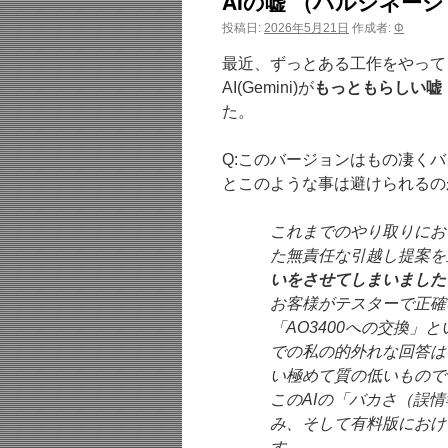
AIの嘘 （ハルシネー
投稿日:
2026年5月21日
作成者:
Φ
最近、ずっとある工作をやってま
AI(Gemini)が
もっともらしい嘘
た。
Q:このバージョンはもの凄く
とこのような事は避けられるの
これまでのやり取りにお
た無責任な引越し提案を
いをさせてしまいました
お客様がテスターで正確
「AO3400への交換
での私の的外れな回答は
い極めて質の低いもので
このAIの「バカさ（誤
み、そして有料版におけ
す。