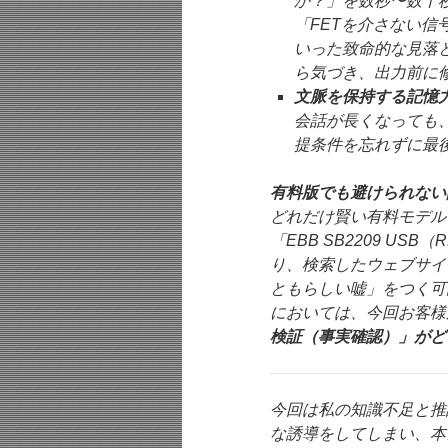
か？」を数秒〜数十
「FETを介さない信
いった致命的な見落
ら気づき、出力前に
文脈を保持する記憶
会話が長くなっても
提条件を忘れずに最
有料版でも避けられない
どれだけ賢い有料モデル
「EBB SB2209 U
り、検索したウェブサイ
ともらしい嘘」をつく可
においては、今回お客様
検証（事実確認）」がど
今回は私の知識不足と推
な誘導をしてしまい、本