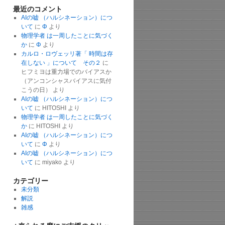
最近のコメント
AIの嘘 （ハルシネーション）につ
いて
に
Φ
より
物理学者 は一周したことに気づく
か
に
Φ
より
カルロ・ロヴェッリ著「 時間は存
在しない 」について その２
に
ヒフミヨは重力場でのバイアスか
（アンコンシャスバイアスに気付
こうの日）
より
AIの嘘 （ハルシネーション）につ
いて
に
HITOSHI
より
物理学者 は一周したことに気づく
か
に
HITOSHI
より
AIの嘘 （ハルシネーション）につ
いて
に
Φ
より
AIの嘘 （ハルシネーション）につ
いて
に
miyako
より
カテゴリー
未分類
解説
雑感