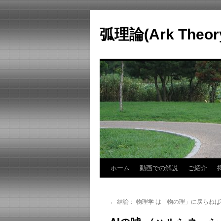
コ
ン
弧理論(Ark Theo
テ
ン
ツ
へ
ス
キ
ッ
プ
ホーム
動画での解説
ご紹介
←
結論： 物理学 は「物の理」に戻らね