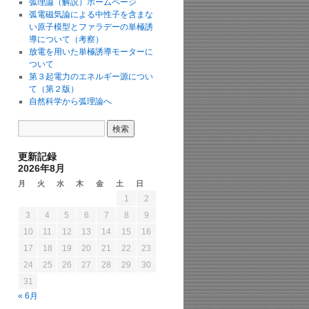
弧理論（解説）ホームページ
弧電磁気論による中性子を含まな
い原子模型とファラデーの単極誘
導について（考察）
放電を用いた単極誘導モーターに
ついて
第３起電力のエネルギー源につい
て（第２版）
自然科学から弧理論へ
更新記録
2026年8月
月
火
水
木
金
土
日
1
2
3
4
5
6
7
8
9
10
11
12
13
14
15
16
17
18
19
20
21
22
23
24
25
26
27
28
29
30
31
« 6月