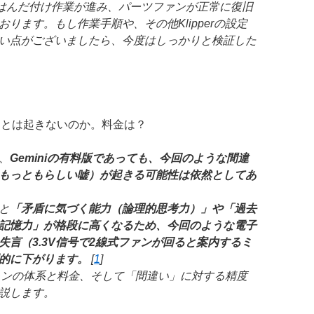
達やはんだ付け作業が進み、パーツファンが正常に復旧
ります。もし作業手順や、その他Klipperの設定
い点がございましたら、今度はしっかりと検証した
なことは起きないのか。料金は？
、
Geminiの有料版であっても、今回のような間違
もっともらしい嘘）が起きる可能性は依然としてあ
と
「矛盾に気づく能力（論理的思考力）」や「過去
記憶力」が格段に高くなるため、今回のような電子
失言（3.3V信号で2線式ファンが回ると案内するミ
的に下がります
。
[
1
]
プランの体系と料金、そして「間違い」に対する精度
説します。