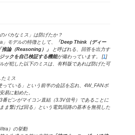
回のバカなミス」は防げたか？
tra」モデルの特徴として、
「Deep Think（ディー
「推論（Reasoning）」
と呼ばれる、回答を出力す
ロジックを自己検証する機能
が備わっています。 [
1
]
ルが犯した以下のミスは、有料版であれば防げた可
したミス
使っている」という前半の会話を忘れ、4W_FANポ
安易に勧めた。
の3番ピンがマイコン直結（3.3V信号）であることに
まま繋げば回る」という電気回路の基本を無視した
ltra）の挙動