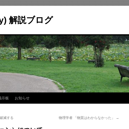
ry) 解説ブログ
掲示板
お知らせ
ば破滅する
物理学者 「物質はわからなかった」
→