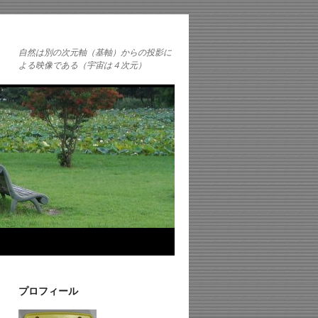
自然は別の次元軸（基軸）からの投影に
よる映像である（宇宙は４次元）
プロフィール