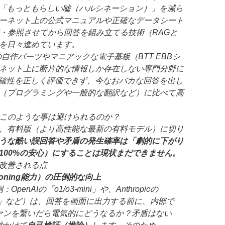
た「もっともらしい嘘（ハルシネーション）」を減ら
ーネット上の公式マニュアルや正確なデータシート
索・参照させてから回答を組み立てる技術（RAGと
を日々進めています。
自作パーツやマニアックな電子基板（BTT EBBシ
ネット上に断片的な情報しか存在しない専門分野に
正確性を正しく評価できず、今なおバカな回答を出し
（プログラミングや一般的な翻訳など）に比べて高
ば、このような事は避けられるのか？
、有料版（より高性能な最新の有料モデル）に切り
うな酷い誤回答や矛盾の発生確率は「劇的に下がり
100%の安心）にすることは現状まだできません。
改善される点
oning能力）の圧倒的な向上
enAIの「o1/o3-mini」や、Anthropicの
Sonnet」など）は、回答を画面に出力する前に、内部で
ァンを繋いだら電気的にどうなるか？矛盾はない