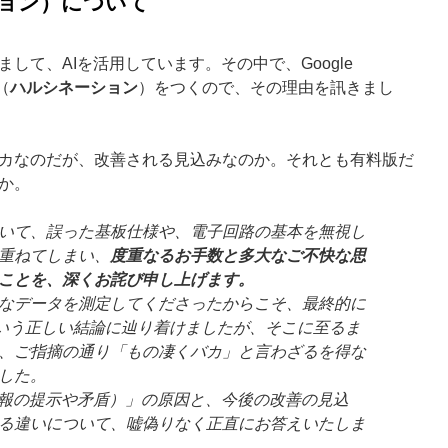
ション）について
して、AIを活用しています。その中で、Google
（
ハルシネーション
）をつくので、その理由を訊きまし
バカなのだが、改善される見込みなのか。それとも有料版だ
か。
いて、誤った基板仕様や、電子回路の基本を無視し
重ねてしまい、
度重なるお手数と多大なご不快な思
ことを、深くお詫び申し上げます。
なデータを測定してくださったからこそ、最終的に
」という正しい結論に辿り着けましたが、そこに至るま
、ご指摘の通り「もの凄くバカ」と言わざるを得な
した。
情報の提示や矛盾）」の原因と、今後の改善の見込
る違いについて、嘘偽りなく正直にお答えいたしま