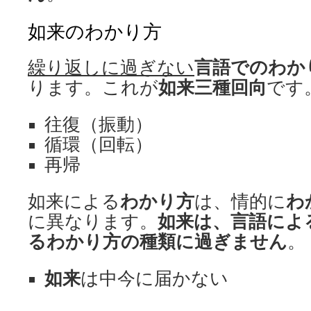
如来のわかり方
繰り返しに過ぎない
言語でのわか
ります。これが
如来三種回向
です
往復（振動）
循環（回転）
再帰
如来による
わかり方
は、情的に
わ
に異なります。
如来は、言語によ
るわかり方の種類に過ぎません
。
如来
は中今に届かない