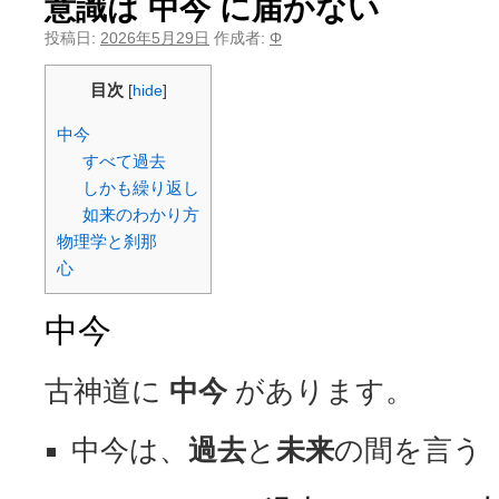
意識は 中今 に届かない
投稿日:
2026年5月29日
作成者:
Φ
目次
[
hide
]
中今
すべて過去
しかも繰り返し
如来のわかり方
物理学と刹那
心
中今
古神道に
中今
があります。
中今は、
過去
と
未来
の間を言う