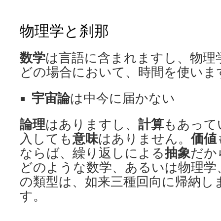
物理学と刹那
数学
は言語に含まれますし、物理
どの場合において、時間を使いま
宇宙論
は中今に届かない
論理
はありますし、
計算
もあって
入しても
意味
はありません。
価値
ならば、繰り返しによる
抽象
だか
どのような数学、あるいは物理学
の類型は、如来三種回向に帰納し
す。