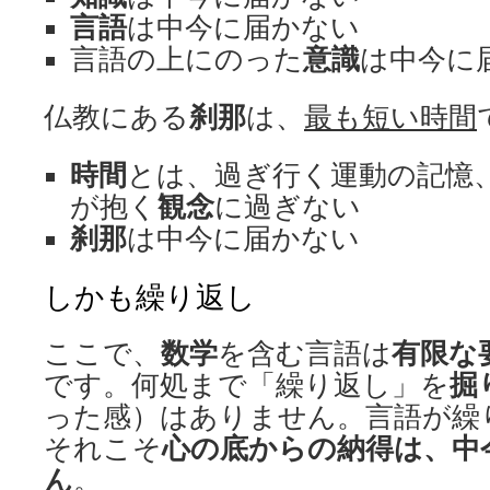
言語
は中今に届かない
言語の上にのった
意識
は中今に
仏教にある
刹那
は、
最も短い時間
時間
とは、過ぎ行く運動の記憶
が抱く
観念
に過ぎない
刹那
は中今に届かない
しかも繰り返し
ここで、
数学
を含む言語は
有限な
です。何処まで「繰り返し」を
掘
った感）はありません。言語が繰
それこそ
心の底からの納得は、中
ん
。