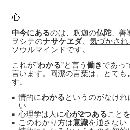
心
中今にある
のは、釈迦の
仏陀
、善
ヲシテの
ナサケヱダ
、
気づかされ
ソウルマインドです。
これが”
わかる
”と言う
働き
であっ
言います。岡潔の言葉は、とても
す。
情的に
わかる
というのがなけれ
い
心理学は人に
心が2つある
こと
この
わかり方
は
意識
を通さない