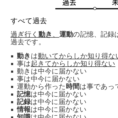
すべて過去
過ぎ行く
動き
、
運動
の記憶、記録
過去です。
動き
は
動いてからしか知り得な
事は
起きてからしか知り得ない
動きは中今に届かない
事は中今に届かない
運動から作った
時間
は事であっ
記憶
は中今に届かない
記録
は中今に届かない
情報
は中今に届かない
知識
は中今に届かない