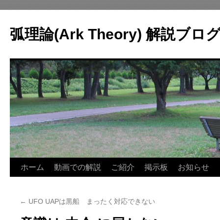
コ
ン
弧理論(Ark Theory) 解説ブロ
テ
ン
ツ
へ
ス
キ
ッ
プ
ホーム
動画での解説
ご紹介
掲示板
お知らせ
←
UFO UAPは黒船 まったく対応できない