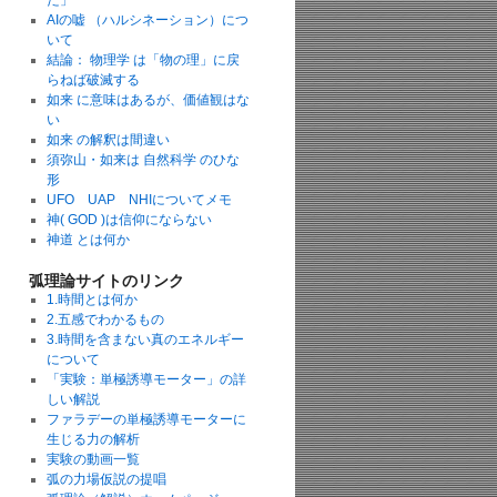
た」
AIの嘘 （ハルシネーション）につ
いて
結論： 物理学 は「物の理」に戻
らねば破滅する
如来 に意味はあるが、価値観はな
い
如来 の解釈は間違い
須弥山・如来は 自然科学 のひな
形
UFO UAP NHIについてメモ
神( GOD )は信仰にならない
神道 とは何か
弧理論サイトのリンク
1.時間とは何か
2.五感でわかるもの
3.時間を含まない真のエネルギー
について
「実験：単極誘導モーター」の詳
しい解説
ファラデーの単極誘導モーターに
生じる力の解析
実験の動画一覧
弧の力場仮説の提唱