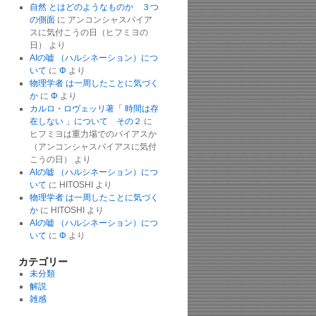
自然 とはどのようなものか ３つ
の側面
に
アンコンシャスバイア
スに気付こうの日（ヒフミヨの
日）
より
AIの嘘 （ハルシネーション）につ
いて
に
Φ
より
物理学者 は一周したことに気づく
か
に
Φ
より
カルロ・ロヴェッリ著「 時間は存
在しない 」について その２
に
ヒフミヨは重力場でのバイアスか
（アンコンシャスバイアスに気付
こうの日）
より
AIの嘘 （ハルシネーション）につ
いて
に
HITOSHI
より
物理学者 は一周したことに気づく
か
に
HITOSHI
より
AIの嘘 （ハルシネーション）につ
いて
に
Φ
より
カテゴリー
未分類
解説
雑感