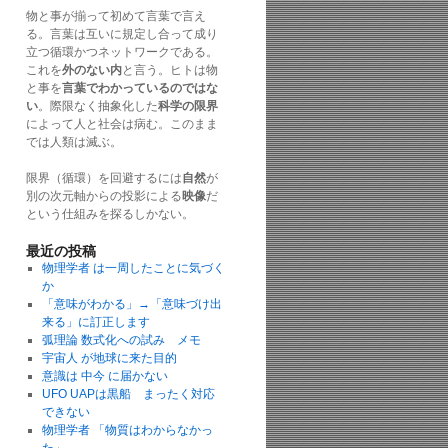
物と事が揃って初めて言葉で言え
る。言葉は互いに規定し合って成り
立つ循環かつネットワークである。
これを
外のない内
と言う。ヒトは物
と事を
言葉でわかっているのではな
い
。際限なく抽象化した
科学の限界
によって人と社会は病む。このまま
では人類は滅ぶ。
限界（循環）を回避するには
自然
が
別の次元軸からの投影による
映像
だ
という仕組みを探るしかない。
最近の投稿
物理学者 は一周したことに気づく
か
「意味がわかる」→「意味づけ出
来る」に訂正します
弧理論 数式化への試み メモ
宇宙人 が地球に来た目的
意識は 中今 に届かない
UFO UAPは黒船 まったく対応
できない
物理学者 「物質はわからなかっ