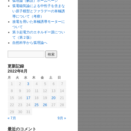
弧理論（解説）ホームページ
弧電磁気論による中性子を含まな
い原子模型とファラデーの単極誘
導について（考察）
放電を用いた単極誘導モーターに
ついて
第３起電力のエネルギー源につい
て（第２版）
自然科学から弧理論へ
更新記録
2022年8月
月
火
水
木
金
土
日
1
2
3
4
5
6
7
8
9
10
11
12
13
14
15
16
17
18
19
20
21
22
23
24
25
26
27
28
29
30
31
« 7月
9月 »
最近のコメント