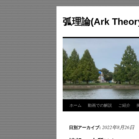
コ
ン
弧理論(Ark Theo
テ
ン
ツ
へ
ス
キ
ッ
プ
ホーム
動画での解説
ご紹介
2022年8月26日
日別アーカイブ: