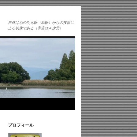
自然は別の次元軸（基軸）からの投影に
よる映像である（宇宙は４次元）
プロフィール