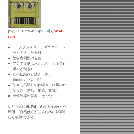
作者 : ↑ Φ(nsw495kpr8) 瞬く
meat
softer
G・アダムスキー、ダニエル・フ
ライの遺した資料
数学者岡潔の言葉
ヲシテ文献に示される（カミの仕
組みと働き）
心の仕組みと働き（気、
Buddha、仏、覚）
如来（循環）の仕組み（物事のわ
かり方、意味、価値、意識）
単極誘導の現象、その他
などを元に
弧理論（Ark Theory）
を
展開。”自然は心があるために映写さ
れる映像”である。