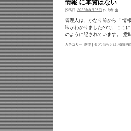
情報 に本質はない
投稿日:
2022年8月26日
作成者:
Φ
管理人は、かなり前から「 情
味がわかりましたので、ここにメ
のように記されています。 意
カテゴリー:
解説
|
タグ:
情報とは
,
物質的