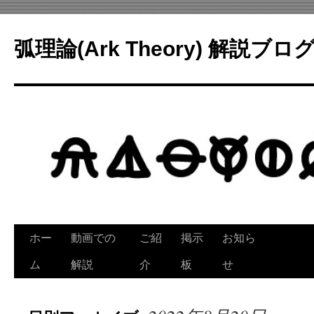
コ
ン
弧理論(Ark Theory) 解説ブロ
テ
ン
ツ
へ
ス
キ
ッ
プ
ホー
動画での
ご紹
掲示
お知ら
ム
解説
介
板
せ