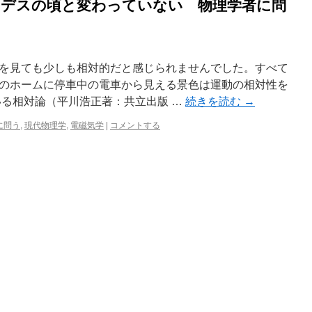
キメデスの頃と変わっていない 物理学者に問
を見ても少しも相対的だと感じられませんでした。すべて
のホームに停車中の電車から見える景色は運動の相対性を
いる相対論（平川浩正著：共立出版 …
続きを読む
→
に問う
,
現代物理学
,
電磁気学
|
コメントする