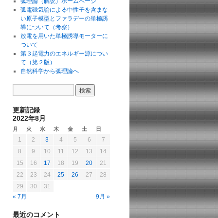
弧理論（解説）ホームページ
弧電磁気論による中性子を含まな
い原子模型とファラデーの単極誘
導について（考察）
放電を用いた単極誘導モーターに
ついて
第３起電力のエネルギー源につい
て（第２版）
自然科学から弧理論へ
更新記録
2022年8月
月
火
水
木
金
土
日
1
2
3
4
5
6
7
8
9
10
11
12
13
14
15
16
17
18
19
20
21
22
23
24
25
26
27
28
29
30
31
« 7月
9月 »
最近のコメント