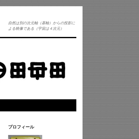
自然は別の次元軸（基軸）からの投影に
よる映像である（宇宙は４次元）
プロフィール