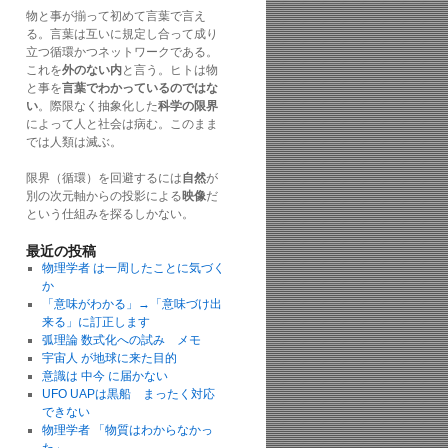
物と事が揃って初めて言葉で言え
る。言葉は互いに規定し合って成り
立つ循環かつネットワークである。
これを
外のない内
と言う。ヒトは物
と事を
言葉でわかっているのではな
い
。際限なく抽象化した
科学の限界
によって人と社会は病む。このまま
では人類は滅ぶ。
限界（循環）を回避するには
自然
が
別の次元軸からの投影による
映像
だ
という仕組みを探るしかない。
最近の投稿
物理学者 は一周したことに気づく
か
「意味がわかる」→「意味づけ出
来る」に訂正します
弧理論 数式化への試み メモ
宇宙人 が地球に来た目的
意識は 中今 に届かない
UFO UAPは黒船 まったく対応
できない
物理学者 「物質はわからなかっ