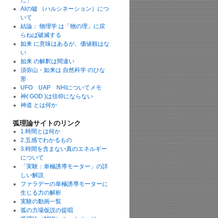
た」
AIの嘘 （ハルシネーション）につ
いて
結論： 物理学 は「物の理」に戻
らねば破滅する
如来 に意味はあるが、価値観はな
い
如来 の解釈は間違い
須弥山・如来は 自然科学 のひな
形
UFO UAP NHIについてメモ
神( GOD )は信仰にならない
神道 とは何か
弧理論サイトのリンク
1.時間とは何か
2.五感でわかるもの
3.時間を含まない真のエネルギー
について
「実験：単極誘導モーター」の詳
しい解説
ファラデーの単極誘導モーターに
生じる力の解析
実験の動画一覧
弧の力場仮説の提唱