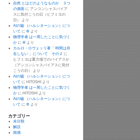
自然 とはどのようなものか ３つ
の側面
に
アンコンシャスバイア
スに気付こうの日（ヒフミヨの
日）
より
AIの嘘 （ハルシネーション）につ
いて
に
Φ
より
物理学者 は一周したことに気づく
か
に
Φ
より
カルロ・ロヴェッリ著「 時間は存
在しない 」について その２
に
ヒフミヨは重力場でのバイアスか
（アンコンシャスバイアスに気付
こうの日）
より
AIの嘘 （ハルシネーション）につ
いて
に
HITOSHI
より
物理学者 は一周したことに気づく
か
に
HITOSHI
より
AIの嘘 （ハルシネーション）につ
いて
に
Φ
より
カテゴリー
未分類
解説
雑感