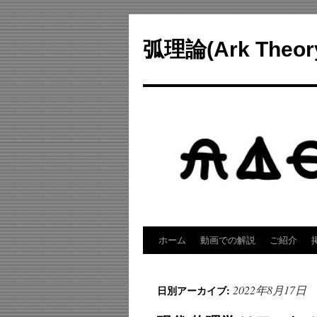
コ
ン
弧理論(Ark Theo
テ
ン
ツ
へ
ス
キ
ッ
プ
ホーム
動画での解説
ご紹介
2022年8月17日
日別アーカイブ: