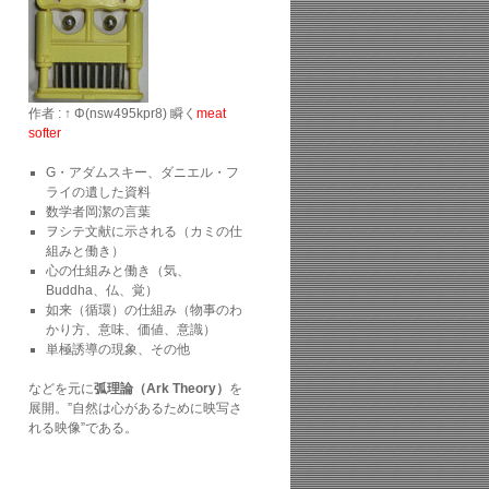
作者 : ↑ Φ(nsw495kpr8) 瞬く
meat
softer
G・アダムスキー、ダニエル・フ
ライの遺した資料
数学者岡潔の言葉
ヲシテ文献に示される（カミの仕
組みと働き）
心の仕組みと働き（気、
Buddha、仏、覚）
如来（循環）の仕組み（物事のわ
かり方、意味、価値、意識）
単極誘導の現象、その他
などを元に
弧理論（Ark Theory）
を
展開。”自然は心があるために映写さ
れる映像”である。