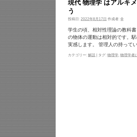
現代 物理学 はアル
う
投稿日:
2022年8月17日
作成者:
Φ
学生の頃、相対性理論の教科書
の物体の運動は相対的です。駅
実感します。 管理人の持って
カテゴリー:
解説
|
タグ:
物理学
,
物理学者