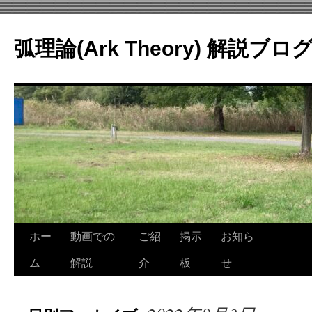
コ
ン
弧理論(Ark Theory) 解説ブロ
テ
ン
ツ
へ
ス
キ
ッ
プ
ホー
動画での
ご紹
掲示
お知ら
ム
解説
介
板
せ