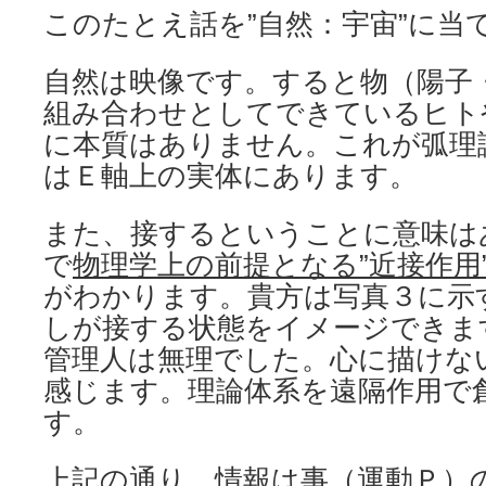
このたとえ話を”自然：宇宙”に当
自然は映像です。すると物（陽子
組み合わせとしてできているヒト
に本質はありません。これが弧理
はＥ軸上の実体にあります。
また、接するということに意味は
で
物理学上の前提となる”近接作用
がわかります。貴方は写真３に示
しが接する状態をイメージでき
管理人は無理でした。心に描けな
感じます。理論体系を遠隔作用で
す。
上記の通り、情報は事（運動
Ｐ
）