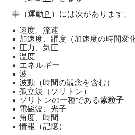
事（運動
Ｐ
）には次があります。
速度、流速
加速度、躍度（加速度の時間変
圧力、気圧
温度
エネルギー
波
波動（時間の観念を含む）
孤立波（ソリトン）
ソリトンの一種である
素粒子
電磁波、光子
角度、時間
情報（記憶）