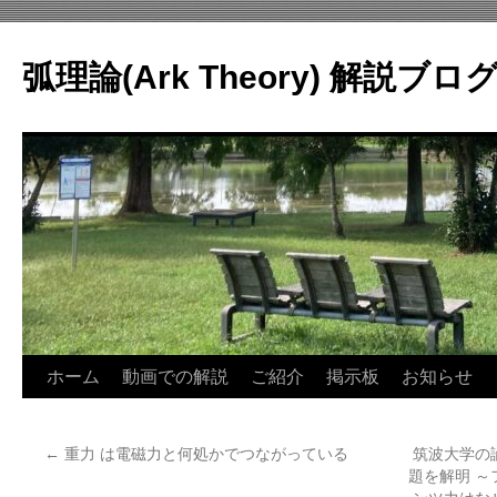
コ
ン
弧理論(Ark Theory) 解説ブロ
テ
ン
ツ
へ
ス
キ
ッ
プ
ホーム
動画での解説
ご紹介
掲示板
お知らせ
←
重力 は電磁力と何処かでつながっている
筑波大学の
題を解明 