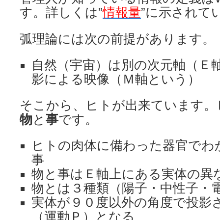
す。詳しくは”
情報量
”に示されて
弧理論には次の前提があります。
自然（宇宙）は別の次元軸（Ｅ
影による映像（Ｍ軸という）
そこから、ヒトが出来ています。
物
と
事
です。
ヒトの肉体に備わった器官でわ
事
物と事はＥ軸上にある実体の異
物とは３種類（陽子・中性子・
実体が９０度以外の角度で投影
（運動
Ｐ
）となる