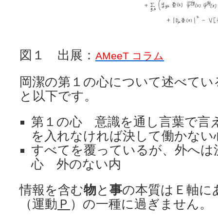
図１ 出展：
AMeeT コラム
岡潔の第１の心について述べてい
と以下です。
第１の心 意識を通し言葉で言
を入れなければ決して働かない
すべてを覆っているが、外へは
心 外のない内
情報を含む
物
と
事
の本質はＥ軸に
（運動
Ｐ
）の一種に過ぎません。