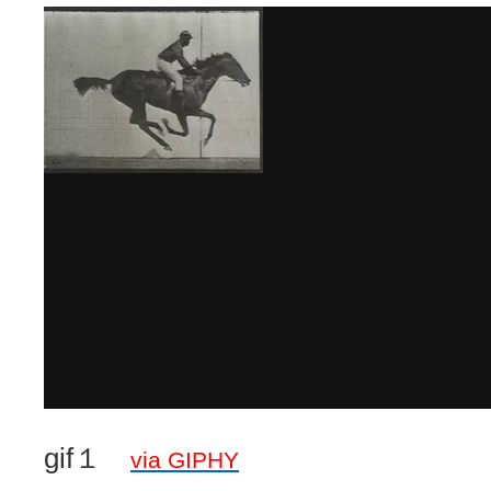
gif１
via GIPHY