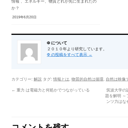
情報 、エネルギー、物質どれが先に生まれたの
か？
2019年6月20日
Φ について
２０１０年より研究しています。
Φ の投稿をすべて表示
→
カテゴリー:
タグ:
,
,
解説
情報とは
物質的自然は循環
自然は映像
←
重力 は電磁力と何処かでつながっている
筑波大学の
題を解明 
ンツ力はな
コメントを残す