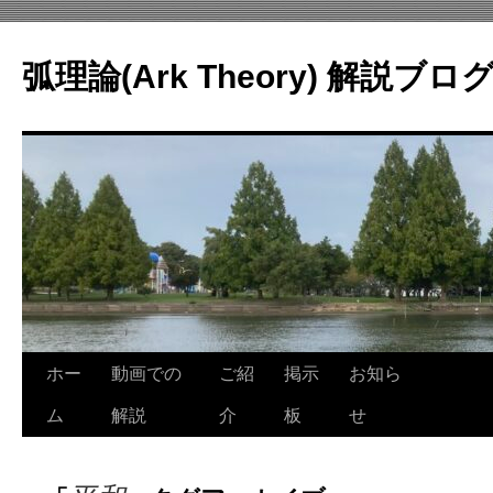
コ
ン
弧理論(Ark Theory) 解説ブロ
テ
ン
ツ
へ
ス
キ
ッ
プ
ホー
動画での
ご紹
掲示
お知ら
ム
解説
介
板
せ