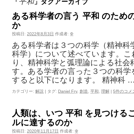
平和
「
」タグアーカイブ
ある科学者の言う 平和 のため
か
投稿日:
2022年8月3日
作成者:
Φ
ある科学者は３つの科学（精神科
科学）について述べています。こ
り、精神科学と弧理論による社会
す。ある学者の言った３つの科学
すると以下になります。 精神科 
カテゴリー:
解説
|
タグ:
Daniel Fry
,
創造
,
平和
,
理解
|
5件のコメ
人類は、いつ 平和 を見つける
ルに達するのか
投稿日:
2020年11月17日
作成者:
Φ