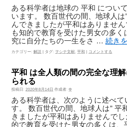
ある科学者は地球の 平和 につい
います。 数百世代の間、地球人は”
んできましたが平和はありません
も知的で教育を受けた男女の多く
究に自分たちの一生をさ …
続き
カテゴリー:
解説
|
タグ:
ヲシテ文献
,
平和
|
コメントする
平和 は全人類の間の完全な理
られる
投稿日:
2020年8月14日
作成者:
Φ
ある科学者は、次のように述べて
す。 数百世代の間、地球人は” 平
きましたが平和はありませんでし
的で教育を受けた男女の多くは、