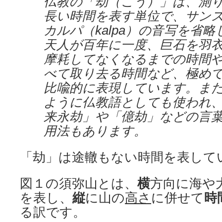
仏教の「劫（こう）」は、測
長い時間を表す単位で、サン
カルパ（kalpa）の音写を省
天人が百年に一度、巨石を羽
摩耗してなくなるまでの時間
べて取り去る時間など、極め
比喩的に表現しています。ま
ように仏教語としても使われ
来永劫」や「億劫」などの言
用法もあります。
「劫」は途轍もない時間を表して
図１の須弥山とは、
横
方向に海や
を表し、
縦
に山の
高さ
に併せて
時
る訳です。