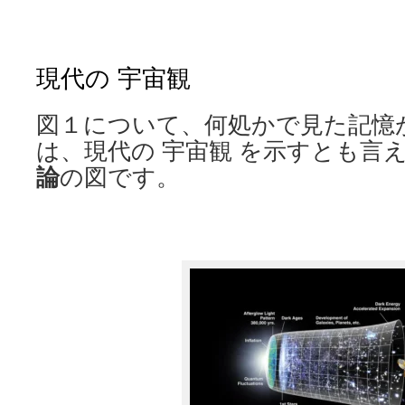
現代の 宇宙観
図１について、何処かで見た記憶
は、現代の 宇宙観 を示すとも言
論
の図です。