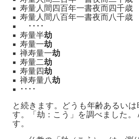
寿量人間四百年一書夜而四千歳
寿量人間八百年一書夜而八千歳
････
寿量半
劫
寿量一
劫
禅寿量一
劫
寿量二
劫
寿量四
劫
禅寿量八
劫
････
と続きます。どうも年齢あるいは
す。「劫：こう」を調べました。
す。