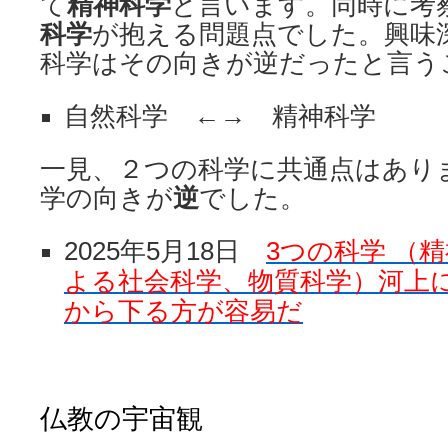
て
精神科学
と言います。同時に考
科学
が抱える問題点でした。興味
科学はその向きが逆だったと言う
自然科学 ←→ 精神科学
一見、２つの科学に共通点はあり
学の向きが
逆
でした。
2025年5月18日
3つの科学 （
よる社会科学、物質科学）河上
から下る方が容易だ
仏教の宇宙観