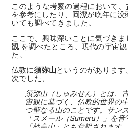
このような考察の過程において、
を参考にしたり、岡潔が晩年に没
いても調べてきました。
ここで、興味深いことに気づきま
観
を調べたところ、現代の宇宙観
た。
仏教に
須弥山
というのがあります
次でした。
須弥山（しゅみせん）とは、
宙観に基づく、仏教的世界の
つ聖なる山のことです。サン
「スメール（Sumeru）」を
「妙高山」とも意訳されます