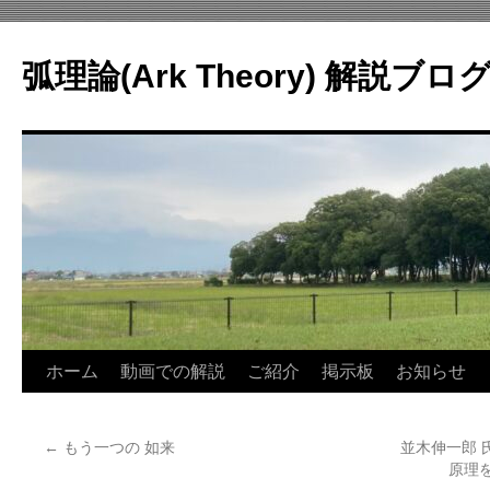
コ
ン
弧理論(Ark Theory) 解説ブロ
テ
ン
ツ
へ
ス
キ
ッ
プ
ホーム
動画での解説
ご紹介
掲示板
お知らせ
←
もう一つの 如来
並木伸一郎 
原理