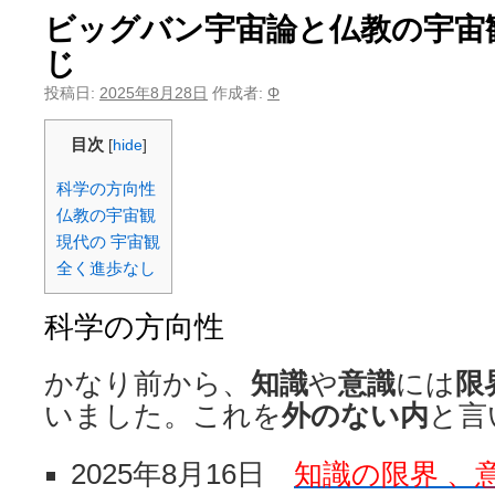
ビッグバン宇宙論と仏教の宇宙
じ
投稿日:
2025年8月28日
作成者:
Φ
目次
[
hide
]
科学の方向性
仏教の宇宙観
現代の 宇宙観
全く進歩なし
科学の方向性
かなり前から、
知識
や
意識
には
限
いました。これを
外のない内
と言
2025年8月16日
知識の限界 、