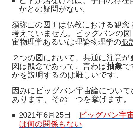
ヒトが居なければ、宇宙の存在
かとの疑問がない。
須弥山の図１は仏教における観念
考えていません。ビッグバンの図
宙物理学あるいは理論物理学の
仮
２つの図において、共通に注意が
抽象
図は観念であって、言わば
で
かを説明するのは難しいです。
因みにビッグバン宇宙論について
あります。その一つを挙げます。
2021年6月25日
ビッグバン宇宙
は何の関係もない