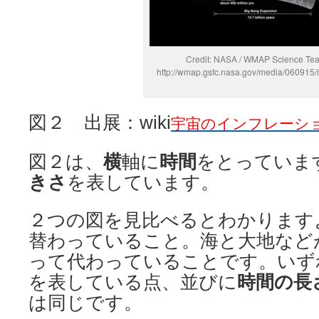
Credit: NASA / WMAP Science Te
http://wmap.gsfc.nasa.gov/media/060915/
図２ 出展：wiki
宇宙のインフレーシ
図２は、
横
軸に
時間
をとっていま
きさ
を表しています。
２つの図を見比べるとわかります
替わっていること。海と大地など
って代わっていることです。いず
を表している点、並びに
時間の長
は同じです。