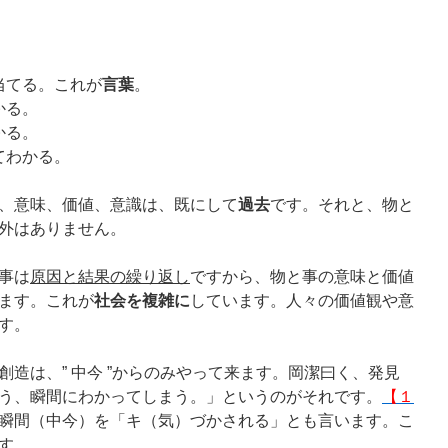
。
当てる。これが
言葉
。
かる。
かる。
てわかる。
、意味、価値、意識は、既にして
過去
です。それと、物と
外はありません。
事は
原因と結果の繰り返し
ですから、物と事の意味と価値
ます。これが
社会を複雑に
しています。人々の価値観や意
す。
造は、” 中今 ”からのみやって来ます。岡潔曰く、発見
う、瞬間にわかってしまう。」というのがそれです。
【１
瞬間（中今）を「キ（気）づかされる」とも言います。こ
す。