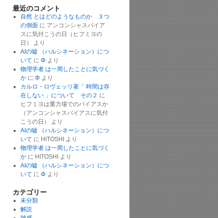
最近のコメント
自然 とはどのようなものか ３つ
の側面
に
アンコンシャスバイア
スに気付こうの日（ヒフミヨの
日）
より
AIの嘘 （ハルシネーション）につ
いて
に
Φ
より
物理学者 は一周したことに気づく
か
に
Φ
より
カルロ・ロヴェッリ著「 時間は存
在しない 」について その２
に
ヒフミヨは重力場でのバイアスか
（アンコンシャスバイアスに気付
こうの日）
より
AIの嘘 （ハルシネーション）につ
いて
に
HITOSHI
より
物理学者 は一周したことに気づく
か
に
HITOSHI
より
AIの嘘 （ハルシネーション）につ
いて
に
Φ
より
カテゴリー
未分類
解説