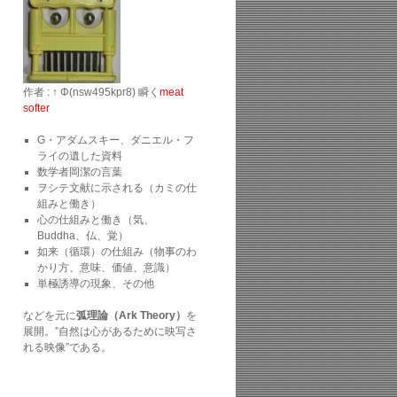
作者 : ↑ Φ(nsw495kpr8) 瞬く
meat
softer
G・アダムスキー、ダニエル・フ
ライの遺した資料
数学者岡潔の言葉
ヲシテ文献に示される（カミの仕
組みと働き）
心の仕組みと働き（気、
Buddha、仏、覚）
如来（循環）の仕組み（物事のわ
かり方、意味、価値、意識）
単極誘導の現象、その他
などを元に
弧理論（Ark Theory）
を
展開。”自然は心があるために映写さ
れる映像”である。