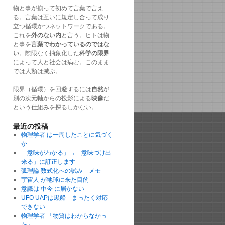
物と事が揃って初めて言葉で言え
る。言葉は互いに規定し合って成り
立つ循環かつネットワークである。
これを
外のない内
と言う。ヒトは物
と事を
言葉でわかっているのではな
い
。際限なく抽象化した
科学の限界
によって人と社会は病む。このまま
では人類は滅ぶ。
限界（循環）を回避するには
自然
が
別の次元軸からの投影による
映像
だ
という仕組みを探るしかない。
最近の投稿
物理学者 は一周したことに気づく
か
「意味がわかる」→「意味づけ出
来る」に訂正します
弧理論 数式化への試み メモ
宇宙人 が地球に来た目的
意識は 中今 に届かない
UFO UAPは黒船 まったく対応
できない
物理学者 「物質はわからなかっ