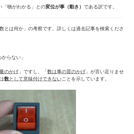
古い「物がわかる」との
変位が事（動き）
である訳です。
数とは何か」の考察です。詳しくは過去記事を検索くださ
わからない」
量のかげ
」ですし、「
数は事の質のかげ
」が言い足りませ
は
数
として意味付けできない
ことを示しています。