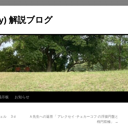
ry) 解説ブログ
掲示板
お知らせ
シェル 3ｄ
Ａ先生への返答「 アレクセイ･チェカーコフ の浮揚円盤と
楕円双極」
→