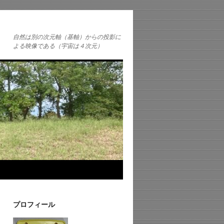
自然は別の次元軸（基軸）からの投影に
よる映像である（宇宙は４次元）
プロフィール