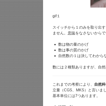
gif１
スイッチから１のみを取り出す
ません。
意味
をなさないからで
数は物の量のかげ
数は事の質のかげ
自然数の１は決してわから
数には２種類ありますが、自然
これまでの考察により、
自然科
立量（CGS、MKS）と言いま
基本単位には7つあります。