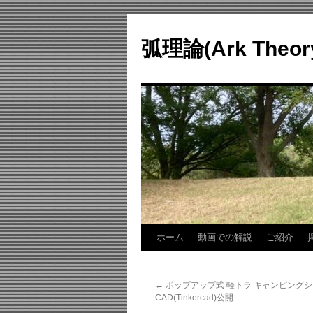
コ
ン
弧理論(Ark Theo
テ
ン
ツ
へ
ス
キ
ッ
プ
ホーム
動画での解説
ご紹介
←
ポップアップ式 軽トラ キャンピング
CAD(Tinkercad)公開