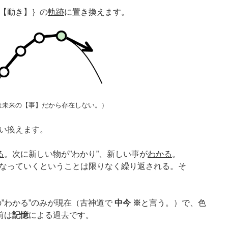
【動き】｝の
軌跡
に置き換えます。
は未来の【事】だから存在しない。）
い換えます。
る
。次に新しい物が”わかり”、新しい事が
わかる
。
なっていくということは限りなく繰り返される。そ
”わかる”のみが現在（古神道で
中今 ※
と言う。）で、色
前は
記憶
による過去です。