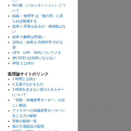
た」
AIの嘘 （ハルシネーション）につ
いて
結論： 物理学 は「物の理」に戻
らねば破滅する
如来 に意味はあるが、価値観はな
い
如来 の解釈は間違い
須弥山・如来は 自然科学 のひな
形
UFO UAP NHIについてメモ
神( GOD )は信仰にならない
神道 とは何か
弧理論サイトのリンク
1.時間とは何か
2.五感でわかるもの
3.時間を含まない真のエネルギー
について
「実験：単極誘導モーター」の詳
しい解説
ファラデーの単極誘導モーターに
生じる力の解析
実験の動画一覧
弧の力場仮説の提唱