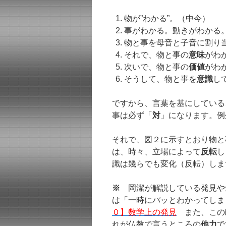
物が”わかる”。（中今）
事がわかる。動きがわかる
物と事を母音と子音に割り
それで、物と事の
意味
がわ
次いで、物と事の
価値
がわ
そうして、物と事を
意識
し
ですから、言葉を基にしている
事は必ず「
対
」になります。例
それで、図２に示すとおり物と
は、時々、立場によって
反転
し
識は幾らでも変化（反転）しま
※
岡潔が解説している発見や創
は「一時にパッとわかってしま
０】数学上の発見
また、この
れが仏教で言うところの
他力
で