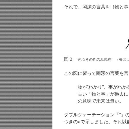
それで、岡潔の言葉を｛物と事
図２
色つきの丸のみ現在 （矢印
この図に習って岡潔の言葉を言
物が”わかり”、事が
わか
古い「物と事」が過去に
の意味で未来は無い。
ダブルクォーテーション「”」の
つきの○で示しました。それ以