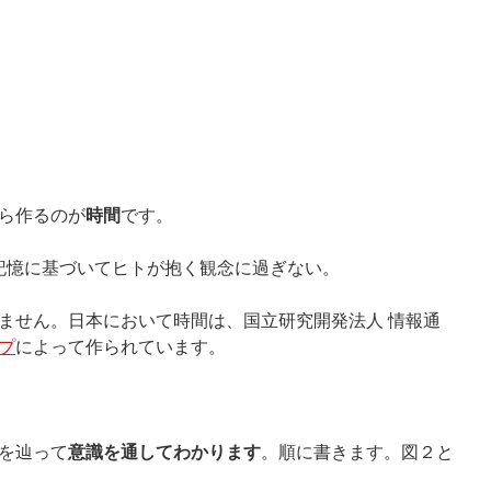
ら作るのが
時間
です。
記憶に基づいてヒトが抱く観念に過ぎない。
ません。日本において時間は、国立研究開発法人 情報通
プ
によって作られています。
を辿って
意識を通してわかります
。順に書きます。図２と