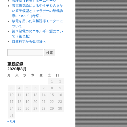
弧理論（解説）ホームページ
弧電磁気論による中性子を含まな
い原子模型とファラデーの単極誘
導について（考察）
放電を用いた単極誘導モーターに
ついて
第３起電力のエネルギー源につい
て（第２版）
自然科学から弧理論へ
更新記録
2026年8月
月
火
水
木
金
土
日
1
2
3
4
5
6
7
8
9
10
11
12
13
14
15
16
17
18
19
20
21
22
23
24
25
26
27
28
29
30
31
« 6月