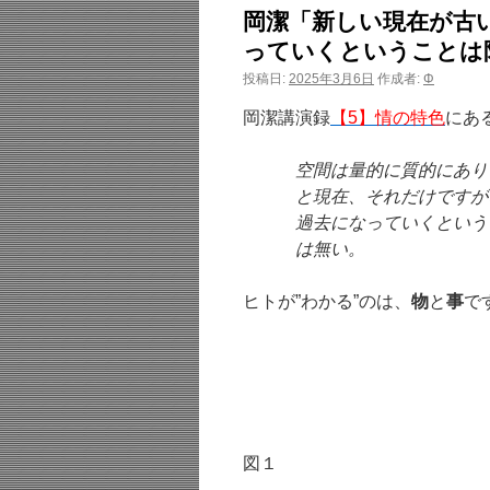
岡潔「新しい現在が古
っていくということは
投稿日:
2025年3月6日
作成者:
Φ
岡潔講演録
【5】情の特色
にあ
空間は量的に質的にあり
と現在、それだけですが
過去になっていくという
は無い。
ヒトが”わかる”のは、
物
と
事
で
図１