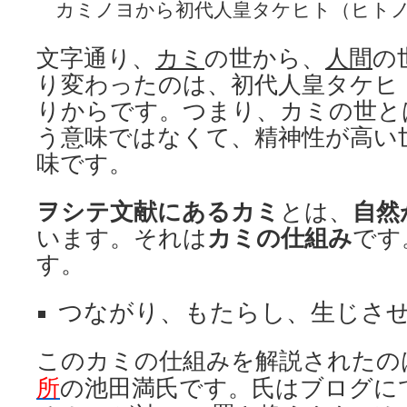
カミノヨから初代人皇タケヒト（ヒト
文字通り、
カミ
の世から、
人間
の
り変わったのは、初代人皇タケヒ
りからです。つまり、カミの世と
う意味ではなくて、精神性が高い
味です。
ヲシテ文献にあるカミ
とは、
自然
います。それは
カミの仕組み
です
す。
つながり、もたらし、生じさ
このカミの仕組みを解説されたの
所
の池田満氏です。氏はブログに