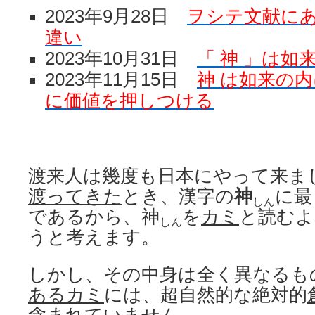
2023年9月28日
ヲシテ文献にあ
違い
2023年10月31日
「 神 」は如
2023年11月15日
神 は如来の
に価値を押しつける
渡来人は幾度も日本にやって来ま
渡ってきた
とき、漢字の
神
に最
しん
であるから、神
を
カミ
と読むよ
しん
うと考えます。
しかし、その中身は全く異なるも
あるカミ
には、超自然的な絶対的