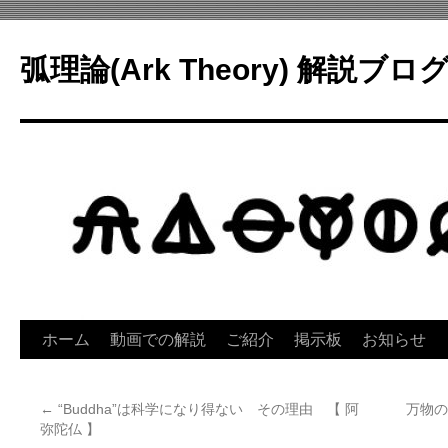
コ
ン
弧理論(Ark Theory) 解説ブロ
テ
ン
ツ
へ
ス
キ
ッ
プ
ホーム
動画での解説
ご紹介
掲示板
お知らせ
←
“Buddha”は科学になり得ない その理由 【 阿
万物の
弥陀仏 】