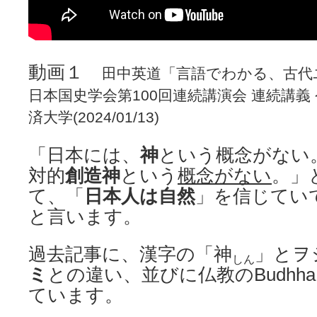
動画１
田中英道「言語でわかる、古代
日本国史学会第100回連続講演会 連続講義 
済大学(2024/01/13)
「日本には、
神
という概念がない
対的
創造神
という
概念がない
。」
て、「
日本人は自然
」を信じてい
と言います。
過去記事に、漢字の「神
」とヲ
しん
ミ
との違い、並びに仏教のBudhh
ています。