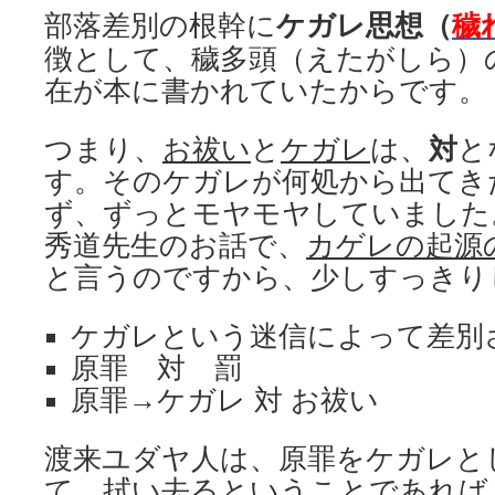
部落差別の根幹に
ケガレ思想（
穢
徴として、穢多頭（えたがしら）
在が本に書かれていたからです。
つまり、
お祓い
と
ケガレ
は、
対
と
す。そのケガレが何処から出てき
ず、ずっとモヤモヤしていました
秀道先生のお話で、
カゲレの起源
と言うのですから、少しすっきり
ケガレという迷信によって差別
原罪 対 罰
原罪→ケガレ 対 お祓い
渡来ユダヤ人は、原罪をケガレと
て、拭い去るということであれば