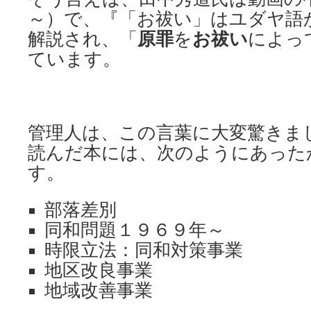
～）で、『「お祓い」はユダヤ語
解説され、「
原罪
を
お祓い
によっ
ています。
管理人は、この言葉に大変驚きま
読んだ本には、次のようにあった
す。
部落差別
同和問題１９６９年～
時限立法：同和対策事業
地区改良事業
地域改善事業