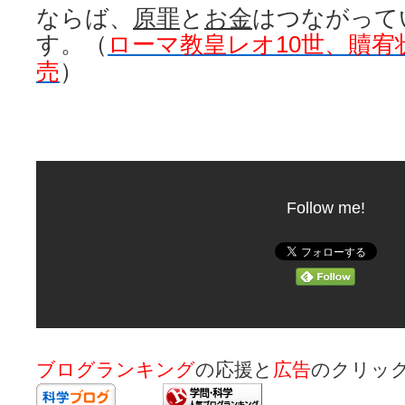
ならば、
原罪
と
お金
はつながって
す。（
ローマ教皇レオ10世、贖宥
売
）
Follow me!
ブログランキング
の応援と
広告
のクリッ