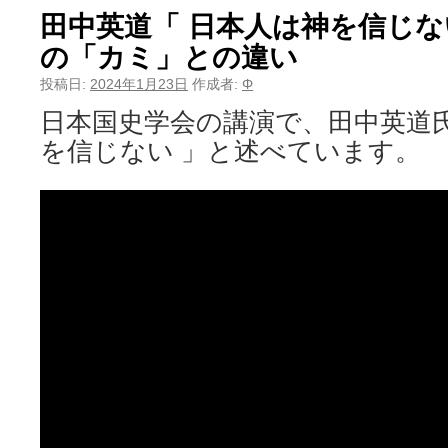
田中英道「 日本人は神を信じな
の「カミ」との違い
投稿日:
2024年1月23日
作成者:
Φ
日本国史学会の講演で、田中英道氏
を信じない 」と述べています。