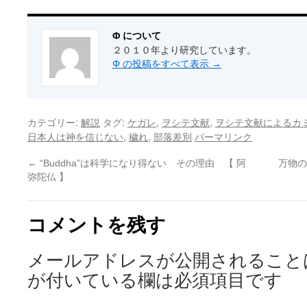
Φ について
２０１０年より研究しています。
Φ の投稿をすべて表示
→
カテゴリー:
タグ:
,
,
解説
ケガレ
ヲシテ文献
ヲシテ文献によるカ
,
,
日本人は神を信じない
穢れ
部落差別
パーマリンク
←
“Buddha”は科学になり得ない その理由 【 阿
万物の
弥陀仏 】
コメントを残す
メールアドレスが公開されること
が付いている欄は必須項目です