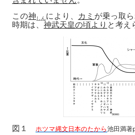
含まれていません
。
この
神
により、
カミ
が乗っ取ら
しん
時期は、
神武天皇の頃より
と考え
図１
ホツマ縄文日本のたから
池田満著p