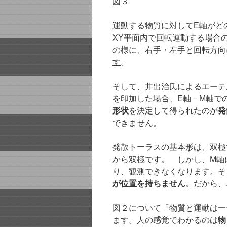
図３
運動する物質に対してE軸がど
XY平面内で回転運動する場合
の様に、右手・左手と回転方向
す
。
そして、井出治氏によるエーテ
を印加した場合、E軸－M軸で
形状
を決定して得られたのが
発
できません。
発散トーラスの基本形は、双極
から双極です。 しかし、M軸
り、観測できなくなります。そ
が位置を持ちません
。だから、
図２について「物質と運動は一
ます。人の感覚でわかるのは
物