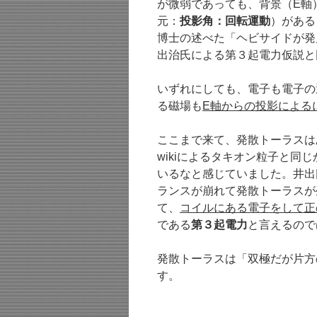
が微弱であっても、背景（E軸
元：
投影角：回転運動
）がある
博士の述べた「ヘビサイドが発
出治氏による第３起電力仮説と
いずれにしても、電子も電子の
る磁場も
E軸からの投影による
ここまで来て、発散トーラスは
wikiによるタキオン粒子と
いるなと感じていました。井出
ランスが崩れて発散トーラスが
て、
コイルにある電子をして正
である
第３起電力
と言えるので
発散トーラスは「双極だが片方
す。