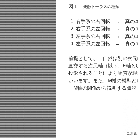
図１
発散トーラスの種類
右手系の右回転 → 真の
右手系の左回転 → 真の
左手系の右回転 → 真の
左手系の左回転 → 真の
前提として、「自然は別の次元
直交する次元軸（以下、E軸と
投影されることにより物質が現
いいます。また、M軸の模型と
－M軸の関係から説明する仮説