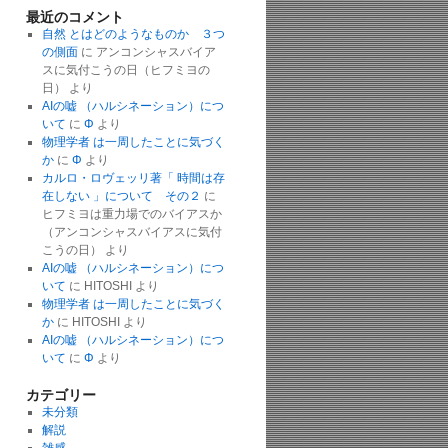
最近のコメント
自然 とはどのようなものか ３つ
の側面
に
アンコンシャスバイア
スに気付こうの日（ヒフミヨの
日）
より
AIの嘘 （ハルシネーション）につ
いて
に
Φ
より
物理学者 は一周したことに気づく
か
に
Φ
より
カルロ・ロヴェッリ著「 時間は存
在しない 」について その２
に
ヒフミヨは重力場でのバイアスか
（アンコンシャスバイアスに気付
こうの日）
より
AIの嘘 （ハルシネーション）につ
いて
に
HITOSHI
より
物理学者 は一周したことに気づく
か
に
HITOSHI
より
AIの嘘 （ハルシネーション）につ
いて
に
Φ
より
カテゴリー
未分類
解説