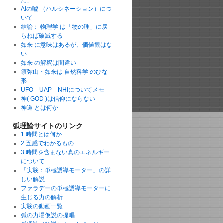
た」
AIの嘘 （ハルシネーション）につ
いて
結論： 物理学 は「物の理」に戻
らねば破滅する
如来 に意味はあるが、価値観はな
い
如来 の解釈は間違い
須弥山・如来は 自然科学 のひな
形
UFO UAP NHIについてメモ
神( GOD )は信仰にならない
神道 とは何か
弧理論サイトのリンク
1.時間とは何か
2.五感でわかるもの
3.時間を含まない真のエネルギー
について
「実験：単極誘導モーター」の詳
しい解説
ファラデーの単極誘導モーターに
生じる力の解析
実験の動画一覧
弧の力場仮説の提唱