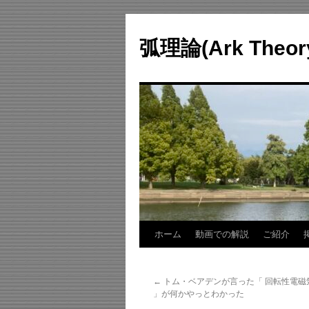
コ
ン
弧理論(Ark Theo
テ
ン
ツ
へ
ス
キ
ッ
プ
ホーム
動画での解説
ご紹介
←
トム・ベアデンが言った「 回転性電磁
」が何かやっとわかった