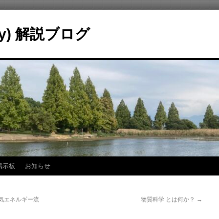
ry) 解説ブログ
掲示板
お知らせ
気エネルギー流
物質科学 とは何か？
→