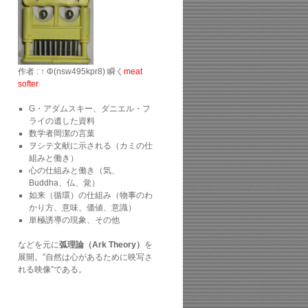
作者 : ↑ Φ(nsw495kpr8) 瞬く
meat
softer
G・アダムスキー、ダニエル・フ
ライの遺した資料
数学者岡潔の言葉
ヲシテ文献に示される（カミの仕
組みと働き）
心の仕組みと働き（気、
Buddha、仏、覚）
如来（循環）の仕組み（物事のわ
かり方、意味、価値、意識）
単極誘導の現象、その他
などを元に
弧理論（Ark Theory）
を
展開。”自然は心があるために映写さ
れる映像”である。