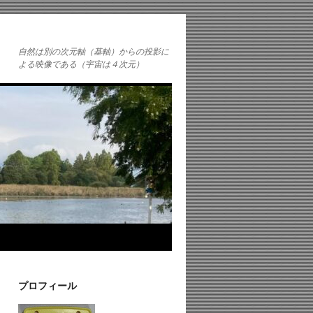
自然は別の次元軸（基軸）からの投影に
よる映像である（宇宙は４次元）
プロフィール