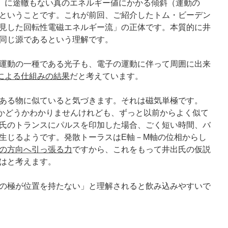
）に途轍もない真のエネルギー値にかかる傾斜（運動の
ということです。これが前回、ご紹介したトム・ビーデン
見した回転性電磁エネルギー流」の正体です。本質的に井
同じ源であるという理解です。
運動の一種である光子も、電子の運動に伴って周囲に出来
による仕組みの結果
だと考えています。
ある物に似ていると気づきます。それは磁気単極です。
同じかどうかわかりませんけれども、ずっと以前からよく似て
氏のトランスにパルスを印加した場合、ごく短い時間、バ
生じるようです。発散トーラスはE軸－M軸の位相からし
の方向へ引っ張る力
ですから、これをもって井出氏の仮説
はと考えます。
の極が位置を持たない」と理解されると飲み込みやすいで