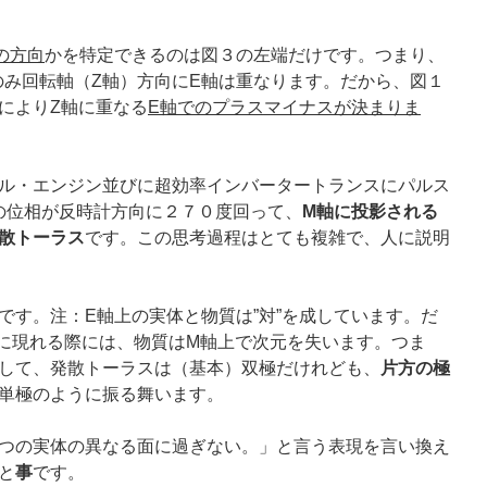
の方向
かを特定できるのは図３の左端だけです。つまり、
のみ回転軸（Z軸）方向にE軸は重なります。だから、図１
によりZ軸に重なる
E軸でのプラスマイナスが決まりま
ル・エンジン並びに超効率インバータートランスにパルス
の位相が反時計方向に２７０度回って、
M軸に投影される
散トーラス
です。この思考過程はとても複雑で、人に説明
です。注：E軸上の実体と物質は”対”を成しています。だ
に現れる際には、物質はM軸上で次元を失います。つま
して、発散トーラスは（基本）双極だけれども、
片方の極
単極のように振る舞います。
つの実体の異なる面に過ぎない。」と言う表現を言い換え
と
事
です。