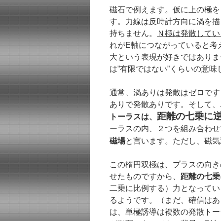
磁石で例えます。仮に上の極を
す。力線は反時計方向に渦を描
持ちません。
Ｎ極は発散してい
れがE軸につながっていると考
大という表現が好きではありま
は”有限ではない”くらいの意味
通常、渦ありは発散はゼロです
ありで発散ありです。そして、
距離の七乗に
トーラスは、
ーラスの内、２つを組み合わせ
磁場
と言います。ただし、磁気
この楕円双極は、プラスの向き
せたものですから、
距離の七乗
二乗に比例する）力となってい
るようです。（まだ、確信はあ
は、単極誘導は複数の発散トー