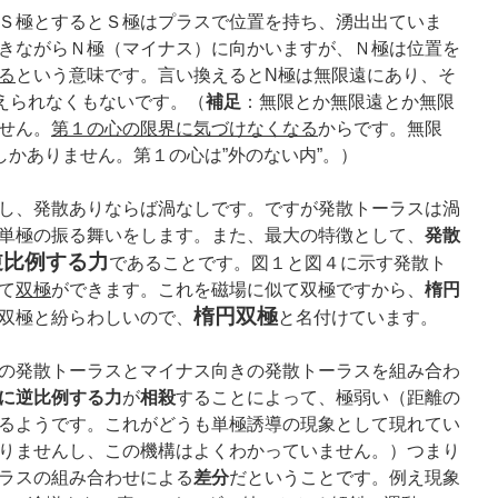
Ｓ極とするとＳ極はプラスで位置を持ち、湧出出ていま
きながらＮ極（マイナス）に向かいますが、Ｎ極は位置を
る
という意味です。言い換えるとN極は無限遠にあり、そ
えられなくもないです。（
補足
：無限とか無限遠とか無限
せん。
第１の心の限界に気づけなくなる
からです。無限
しかありません。第１の心は”外のない内”。）
し、発散ありならば渦なしです。ですが発散トーラスは渦
単極の振る舞いをします。また、最大の特徴として、
発散
逆比例する力
であることです。図１と図４に示す発散ト
て
双極
ができます。これを磁場に似て双極ですから、
楕円
楕円双極
双極と紛らわしいので、
と名付けています。
の発散トーラスとマイナス向きの発散トーラスを組み合わ
に逆比例する力
が
相殺
することによって、極弱い（距離の
るようです。これがどうも単極誘導の現象として現れてい
りませんし、この機構はよくわかっていません。）つまり
ラスの組み合わせによる
差分
だということです。例え現象