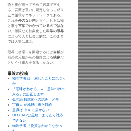
物と事が揃って初めて言葉で言え
る。言葉は互いに規定し合って成り
立つ循環かつネットワークである。
これを
外のない内
と言う。ヒトは物
と事を
言葉でわかっているのではな
い
。際限なく抽象化した
科学の限界
によって人と社会は病む。このまま
では人類は滅ぶ。
限界（循環）を回避するには
自然
が
別の次元軸からの投影による
映像
だ
という仕組みを探るしかない。
最近の投稿
物理学者 は一周したことに気づく
か
「意味がわかる」→「意味づけ出
来る」に訂正します
弧理論 数式化への試み メモ
宇宙人 が地球に来た目的
意識は 中今 に届かない
UFO UAPは黒船 まったく対応
できない
物理学者 「物質はわからなかっ