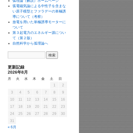
弧理論（解説）ホームページ
弧電磁気論による中性子を含まな
い原子模型とファラデーの単極誘
導について（考察）
放電を用いた単極誘導モーターに
ついて
第３起電力のエネルギー源につい
て（第２版）
自然科学から弧理論へ
更新記録
2026年8月
月
火
水
木
金
土
日
1
2
3
4
5
6
7
8
9
10
11
12
13
14
15
16
17
18
19
20
21
22
23
24
25
26
27
28
29
30
31
« 6月