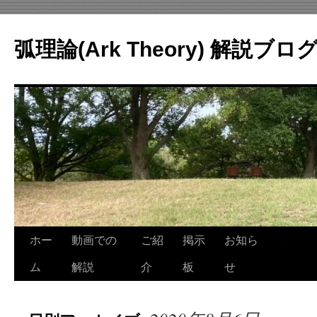
コ
ン
弧理論(Ark Theory) 解説ブロ
テ
ン
ツ
へ
ス
キ
ッ
プ
ホー
動画での
ご紹
掲示
お知ら
ム
解説
介
板
せ