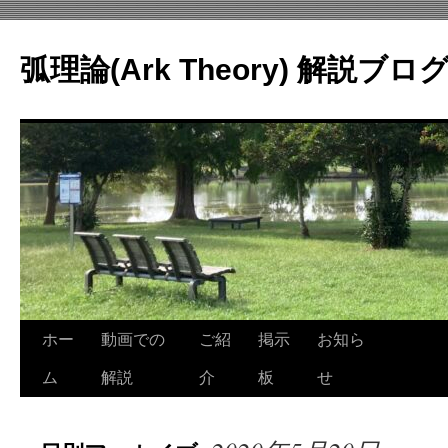
コ
ン
弧理論(Ark Theory) 解説ブロ
テ
ン
ツ
へ
ス
キ
ッ
プ
ホー
動画での
ご紹
掲示
お知ら
ム
解説
介
板
せ