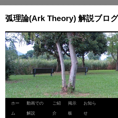
コ
ン
弧理論(Ark Theory) 解説ブロ
テ
ン
ツ
へ
ス
キ
ッ
プ
ホー
動画での
ご紹
掲示
お知ら
ム
解説
介
板
せ