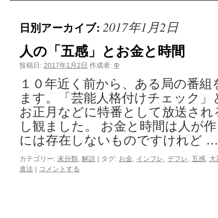
2017年1月2日
日別アーカイブ:
人の「五感」とお金と時間
投稿日:
2017年1月2日
作成者:
Φ
１０年近く前から、ある局の番組
ます。「芸能人格付けチェック
お正月などに特番として放送され
し観ました。 お金と時間は人が
には存在しないものですけれど 
カテゴリー:
未分類
,
解説
|
タグ:
お金
,
インフレ
,
デフレ
,
五感
,
大
進法
|
コメントする