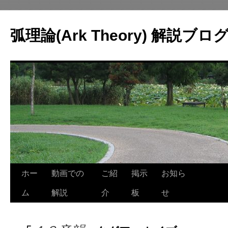
コ
ン
弧理論(Ark Theory) 解説ブロ
テ
ン
ツ
へ
ス
キ
ッ
プ
ホー
動画での
ご紹
掲示
お知ら
ム
解説
介
板
せ