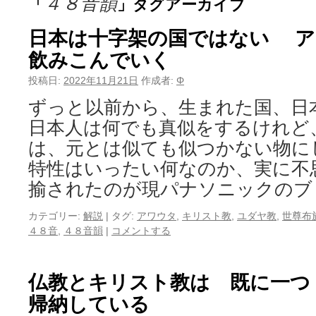
４８音韻
「
」タグアーカイブ
日本は十字架の国ではない ア
飲みこんでいく
投稿日:
2022年11月21日
作成者:
Φ
ずっと以前から、生まれた国、日
日本人は何でも真似をするけれど
は、元とは似ても似つかない物に
特性はいったい何なのか、実に不
揄されたのが現パナソニックのブ
カテゴリー:
解説
|
タグ:
アワウタ
,
キリスト教
,
ユダヤ教
,
世尊布
４８音
,
４８音韻
|
コメントする
仏教とキリスト教は 既に一つ（
帰納している