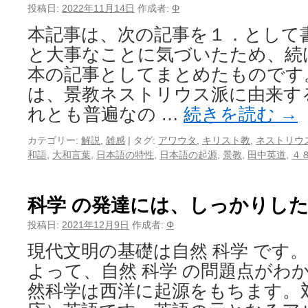
投稿日:
2022年11月14日
作成者:
Φ
本記事は、次の記事を１．として
と大事なことに気づいたため、続
本の記事としてまとめたものです
は、景教ネストリウス派に由来す
れとも普遍なの …
続きを読む
→
カテゴリー:
解説
,
雑感
|
タグ:
アワウタ
,
キリスト教
,
ネストリウ
和語
,
大和言葉
,
日本語の特性
,
日本語の起源
,
景教
,
田中英道
,
４
科学 の発達には、しっかりした
投稿日:
2021年12月9日
作成者:
Φ
現代文明の基礎は自然 科学 です
よって、自然 科学 の問題点がわ
然科学は西洋に起源をもちます。