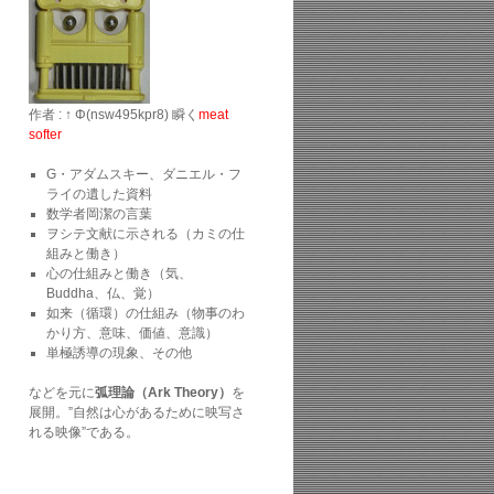
作者 : ↑ Φ(nsw495kpr8) 瞬く
meat
softer
G・アダムスキー、ダニエル・フ
ライの遺した資料
数学者岡潔の言葉
ヲシテ文献に示される（カミの仕
組みと働き）
心の仕組みと働き（気、
Buddha、仏、覚）
如来（循環）の仕組み（物事のわ
かり方、意味、価値、意識）
単極誘導の現象、その他
などを元に
弧理論（Ark Theory）
を
展開。”自然は心があるために映写さ
れる映像”である。