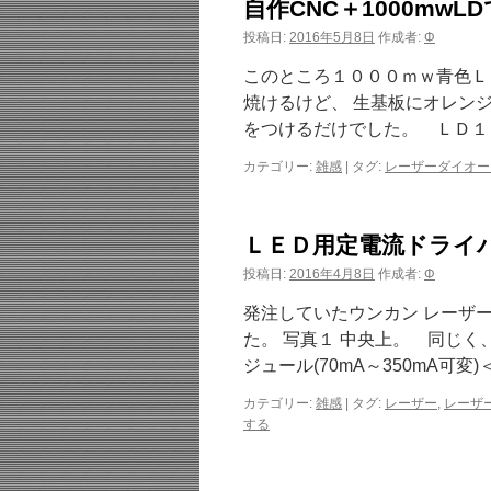
自作CNC＋1000m
投稿日:
2016年5月8日
作成者:
Φ
このところ１０００ｍｗ青色Ｌ
焼けるけど、 生基板にオレン
をつけるだけでした。 ＬＤ１
カテゴリー:
雑感
|
タグ:
レーザーダイオー
ＬＥＤ用定電流ドライ
投稿日:
2016年4月8日
作成者:
Φ
発注していたウンカン レーザ
た。 写真１ 中央上。 同じく
ジュール(70mA～350mA可
カテゴリー:
雑感
|
タグ:
レーザー
,
レーザ
する