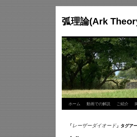
コ
ン
弧理論(Ark Theo
テ
ン
ツ
へ
ス
キ
ッ
プ
ホーム
動画での解説
ご紹介
レーザーダイオード
「
」タグア