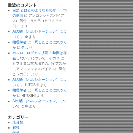
最近のコメント
自然 とはどのようなものか ３つ
の側面
に
アンコンシャスバイア
スに気付こうの日（ヒフミヨの
日）
より
AIの嘘 （ハルシネーション）につ
いて
に
Φ
より
物理学者 は一周したことに気づく
か
に
Φ
より
カルロ・ロヴェッリ著「 時間は存
在しない 」について その２
に
ヒフミヨは重力場でのバイアスか
（アンコンシャスバイアスに気付
こうの日）
より
AIの嘘 （ハルシネーション）につ
いて
に
HITOSHI
より
物理学者 は一周したことに気づく
か
に
HITOSHI
より
AIの嘘 （ハルシネーション）につ
いて
に
Φ
より
カテゴリー
未分類
解説