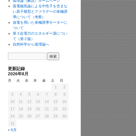
弧理論（解説）ホームページ
弧電磁気論による中性子を含まな
い原子模型とファラデーの単極誘
導について（考察）
放電を用いた単極誘導モーターに
ついて
第３起電力のエネルギー源につい
て（第２版）
自然科学から弧理論へ
更新記録
2026年8月
月
火
水
木
金
土
日
1
2
3
4
5
6
7
8
9
10
11
12
13
14
15
16
17
18
19
20
21
22
23
24
25
26
27
28
29
30
31
« 6月