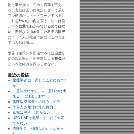
物と事が揃って初めて言葉で言え
る。言葉は互いに規定し合って成り
立つ循環かつネットワークである。
これを
外のない内
と言う。ヒトは物
と事を
言葉でわかっているのではな
い
。際限なく抽象化した
科学の限界
によって人と社会は病む。このまま
では人類は滅ぶ。
限界（循環）を回避するには
自然
が
別の次元軸からの投影による
映像
だ
という仕組みを探るしかない。
最近の投稿
物理学者 は一周したことに気づく
か
「意味がわかる」→「意味づけ出
来る」に訂正します
弧理論 数式化への試み メモ
宇宙人 が地球に来た目的
意識は 中今 に届かない
UFO UAPは黒船 まったく対応
できない
物理学者 「物質はわからなかっ