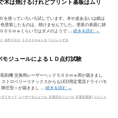
wLDで木は焼けるけれどプリント基板はムリ
Ｄを使っていろいろ試しています。木や皮あるいは紙は
ジ色塗装したものは、焼けませんでした。塗装の表面に跡
０００ｍｗくらいではダメのようで …
続きを読む
→
ド
,
自作ＣＮＣ
,
１０００ｍｗＬＤ
|
コメントする
バモジュールによるＬＤ点灯試験
ー彫刻機 交換用レーザーヘッド５００ｍｗ用が届きまし
、ストロベリーリナックスからもLED用定電流ドライバモ
変)＜降圧型＞が届きまし …
続きを読む
→
ーダイオード
,
レーザーモジュール
,
定電流モジュール
,
定電流電源
|
コメント