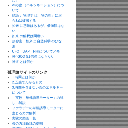
た」
AIの嘘 （ハルシネーション）につ
いて
結論： 物理学 は「物の理」に戻
らねば破滅する
如来 に意味はあるが、価値観はな
い
如来 の解釈は間違い
須弥山・如来は 自然科学 のひな
形
UFO UAP NHIについてメモ
神( GOD )は信仰にならない
神道 とは何か
弧理論サイトのリンク
1.時間とは何か
2.五感でわかるもの
3.時間を含まない真のエネルギー
について
「実験：単極誘導モーター」の詳
しい解説
ファラデーの単極誘導モーターに
生じる力の解析
実験の動画一覧
弧の力場仮説の提唱