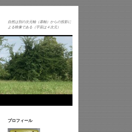
自然は別の次元軸（基軸）からの投影に
よる映像である（宇宙は４次元）
プロフィール