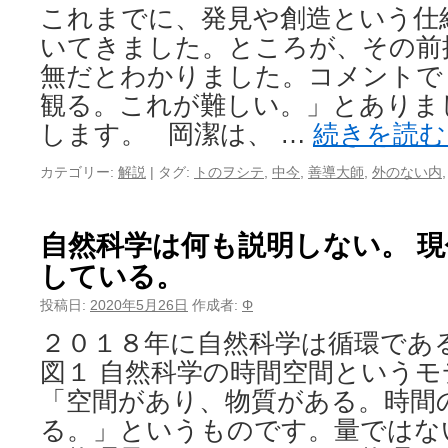
これまでに、発見や創造という仕
いてきました。ところが、その前
無だとわかりました。コメントで
観る。これが難しい。」とありま
します。 岡潔は、 …
続きを読
カテゴリー:
解説
|
タグ:
トのヲシテ
,
中今
,
善導大師
,
外のない内
自然科学は何も説明しない。 現
している。
投稿日:
2020年5月26日
作成者:
Φ
２０１８年に自然科学は循環であ
図１ 自然科学の時間空間という
「空間があり、物質がある。時間
る。」というものです。量ではな