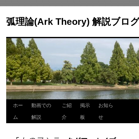
コ
ン
弧理論(Ark Theory) 解説ブロ
テ
ン
ツ
へ
ス
キ
ッ
プ
ホー
動画での
ご紹
掲示
お知ら
ム
解説
介
板
せ