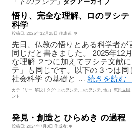
トのヲシテ
「
」タグアーカイブ
悟り、完全な理解、ロのヲシテ
科学
投稿日:
2025年12月25日
作成者:
Φ
先日、仏教の悟りとある科学者が
同じだと書きました。 2025年12
な理解 ２つに加えてヲシテ文献
テ」も同じです。以下の３つは同
社会科学 の基礎と …
続きを読む
カテゴリー:
解説
|
タグ:
トのヲシテ
,
ロのヲシテ
,
他力
,
恵民立国
ント
発見・創造と ひらめき の過程
投稿日:
2024年7月8日
作成者:
Φ