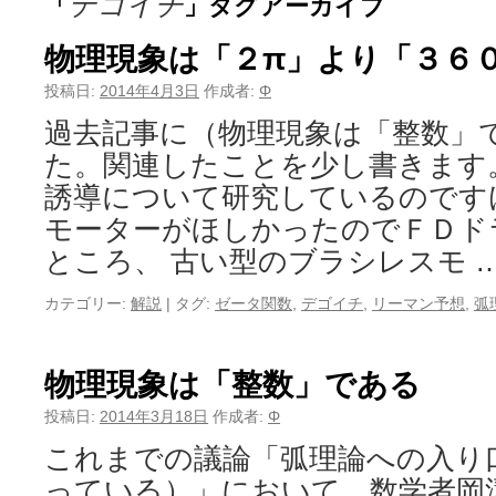
デゴイチ
「
」タグアーカイブ
物理現象は「２π」より「３６
投稿日:
2014年4月3日
作成者:
Φ
過去記事に（物理現象は「整数」
た。関連したことを少し書きます
誘導について研究しているのです
モーターがほしかったのでＦＤド
ところ、 古い型のブラシレスモ 
カテゴリー:
解説
|
タグ:
ゼータ関数
,
デゴイチ
,
リーマン予想
,
弧
物理現象は「整数」である
投稿日:
2014年3月18日
作成者:
Φ
これまでの議論「弧理論への入り
っている）」において、数学者岡