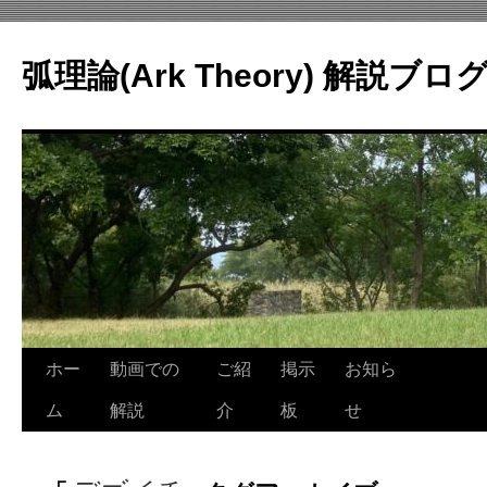
コ
ン
弧理論(Ark Theory) 解説ブロ
テ
ン
ツ
へ
ス
キ
ッ
プ
ホー
動画での
ご紹
掲示
お知ら
ム
解説
介
板
せ