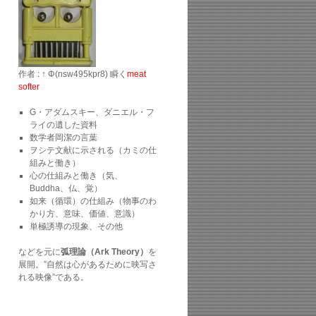
作者 : ↑ Φ(nsw495kpr8) 瞬く
meat
softer
G・アダムスキー、ダニエル・フ
ライの遺した資料
数学者岡潔の言葉
ヲシテ文献に示される（カミの仕
組みと働き）
心の仕組みと働き（気、
Buddha、仏、覚）
如来（循環）の仕組み（物事のわ
かり方、意味、価値、意識）
単極誘導の現象、その他
などを元に
弧理論（Ark Theory）
を
展開。”自然は心があるために映写さ
れる映像”である。