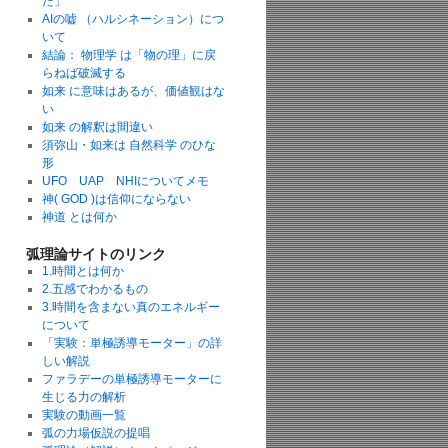
た」
AIの嘘 （ハルシネーション）につ
いて
結論： 物理学 は「物の理」に戻
らねば破滅する
如来 に意味はあるが、価値観はな
い
如来 の解釈は間違い
須弥山・如来は 自然科学 のひな
形
UFO UAP NHIについてメモ
神( GOD )は信仰にならない
神道 とは何か
弧理論サイトのリンク
1.時間とは何か
2.五感でわかるもの
3.時間を含まない真のエネルギー
について
「実験：単極誘導モーター」の詳
しい解説
ファラデーの単極誘導モーターに
生じる力の解析
実験の動画一覧
弧の力場仮説の提唱