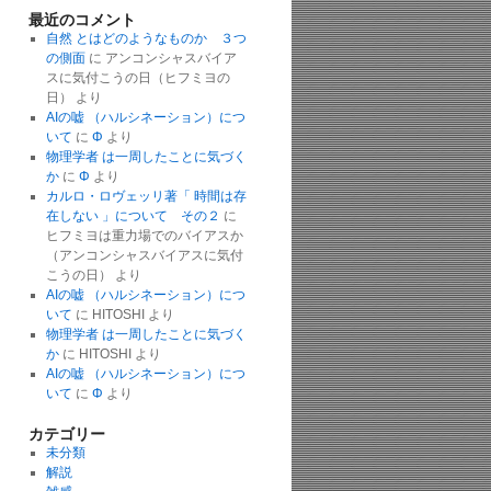
最近のコメント
自然 とはどのようなものか ３つ
の側面
に
アンコンシャスバイア
スに気付こうの日（ヒフミヨの
日）
より
AIの嘘 （ハルシネーション）につ
いて
に
Φ
より
物理学者 は一周したことに気づく
か
に
Φ
より
カルロ・ロヴェッリ著「 時間は存
在しない 」について その２
に
ヒフミヨは重力場でのバイアスか
（アンコンシャスバイアスに気付
こうの日）
より
AIの嘘 （ハルシネーション）につ
いて
に
HITOSHI
より
物理学者 は一周したことに気づく
か
に
HITOSHI
より
AIの嘘 （ハルシネーション）につ
いて
に
Φ
より
カテゴリー
未分類
解説