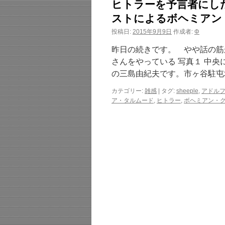
ヒトラーを予言者にし
ストによるボヘミアン
投稿日:
2015年9月9日
作成者:
Φ
昨日の続きです。 やや話の筋
さんをやっている 写真１ 中央
の三島由紀夫です。市ヶ谷駐屯
カテゴリー:
雑感
|
タグ:
sheeple
,
アドル
ア・タルムード
,
ヒトラー
,
ボヘミアン・