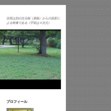
自然は別の次元軸（基軸）からの投影に
よる映像である（宇宙は４次元）
プロフィール