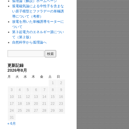
弧理論（解説）ホームページ
弧電磁気論による中性子を含まな
い原子模型とファラデーの単極誘
導について（考察）
放電を用いた単極誘導モーターに
ついて
第３起電力のエネルギー源につい
て（第２版）
自然科学から弧理論へ
更新記録
2026年8月
月
火
水
木
金
土
日
1
2
3
4
5
6
7
8
9
10
11
12
13
14
15
16
17
18
19
20
21
22
23
24
25
26
27
28
29
30
31
« 6月