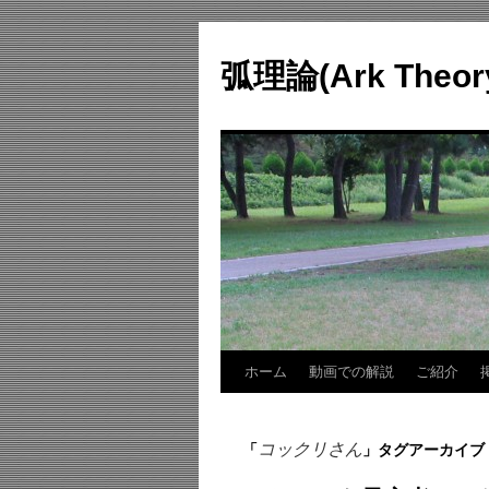
コ
ン
弧理論(Ark Theo
テ
ン
ツ
へ
ス
キ
ッ
プ
ホーム
動画での解説
ご紹介
コックリさん
「
」タグアーカイブ