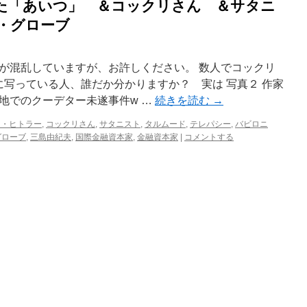
た「あいつ」 ＆コックリさん ＆サタニ
・グローブ
が混乱していますが、お許しください。 数人でコックリ
に写っている人、誰だか分かりますか？ 実は 写真２ 作家
地でのクーデター未遂事件w …
続きを読む
→
フ・ヒトラー
,
コックリさん
,
サタニスト
,
タルムード
,
テレパシー
,
バビロニ
グローブ
,
三島由紀夫
,
国際金融資本家
,
金融資本家
|
コメントする