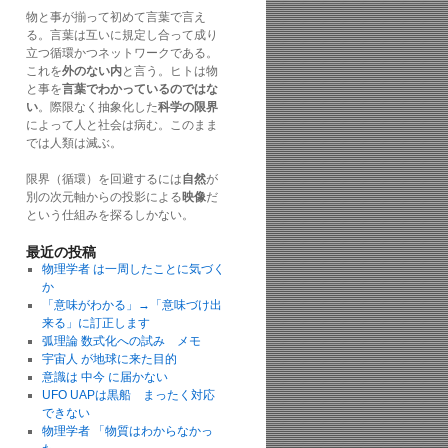
物と事が揃って初めて言葉で言え
る。言葉は互いに規定し合って成り
立つ循環かつネットワークである。
これを
外のない内
と言う。ヒトは物
と事を
言葉でわかっているのではな
い
。際限なく抽象化した
科学の限界
によって人と社会は病む。このまま
では人類は滅ぶ。
限界（循環）を回避するには
自然
が
別の次元軸からの投影による
映像
だ
という仕組みを探るしかない。
最近の投稿
物理学者 は一周したことに気づく
か
「意味がわかる」→「意味づけ出
来る」に訂正します
弧理論 数式化への試み メモ
宇宙人 が地球に来た目的
意識は 中今 に届かない
UFO UAPは黒船 まったく対応
できない
物理学者 「物質はわからなかっ