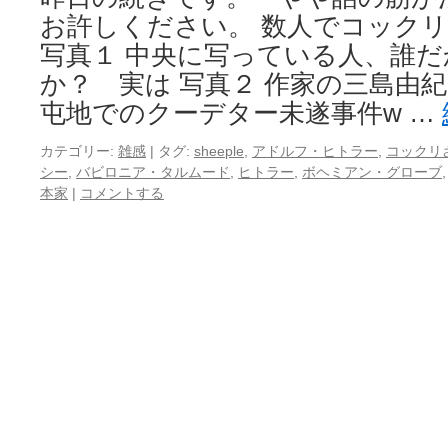
お許しください。 数人でコック
写真１ 中央に写っている人、誰
か？ 実は 写真２ 作家の三島由
屯地でのクーデター未遂事件w …
カテゴリー:
雑感
|
タグ:
sheeple
,
アドルフ・ヒトラー
,
コックリ
シー
,
バビロニア・タルムード
,
ヒトラー
,
ボヘミアン・グローブ
本家
|
コメントする