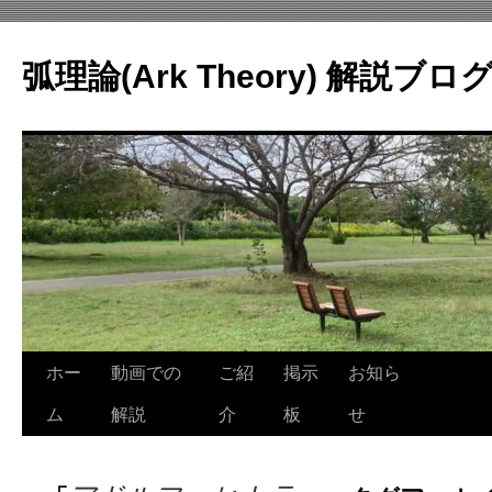
コ
ン
弧理論(Ark Theory) 解説ブロ
テ
ン
ツ
へ
ス
キ
ッ
プ
ホー
動画での
ご紹
掲示
お知ら
ム
解説
介
板
せ