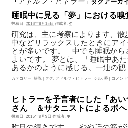
アドルフ・ヒトラー
「
」タグアーカ
睡眠中に見る「夢」における嗅
投稿日:
2016年8月15日
作成者:
Φ
研究は、主に考察によります。散
中などリラックスしたときにアイ
とが多いです。 中でも睡眠から
よいです。 夢とは、「睡眠中あ
あるかのように感じる、一連の観
カテゴリー:
解説
|
タグ:
アドルフ・ヒトラー
,
シル
,
夢
|
コメント
ヒトラーを予言者にした「あい
さん ＆サタニストによるボヘ
投稿日:
2015年9月9日
作成者:
Φ
昨日の続きです。 やや話の筋が