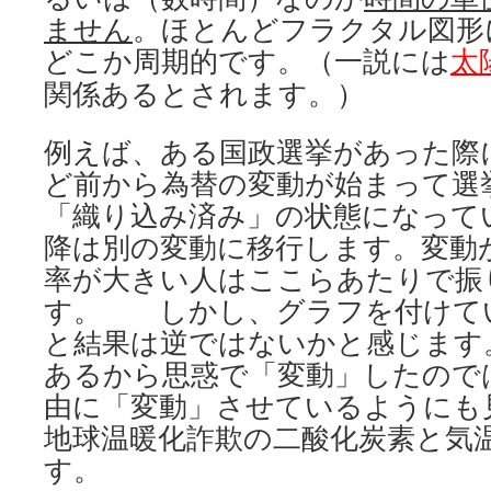
ません
。ほとんどフラクタル図形
どこか周期的です。（一説には
太
関係あるとされます。）
例えば、ある国政選挙があった際
ど前から為替の変動が始まって選
「織り込み済み」の状態になって
降は別の変動に移行します。変動
率が大きい人はここらあたりで振
す。 しかし、グラフを付けて
と結果は逆ではないかと感じます
あるから思惑で「変動」したので
由に「変動」させているようにも
地球温暖化詐欺の二酸化炭素と気
す。