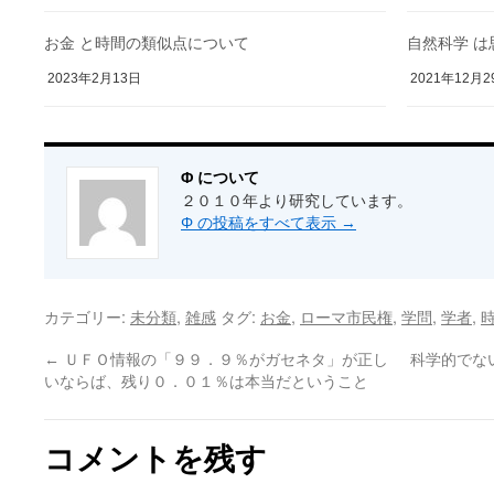
お金 と時間の類似点について
自然科学 
2023年2月13日
2021年12月2
Φ について
２０１０年より研究しています。
Φ の投稿をすべて表示
→
カテゴリー:
,
タグ:
,
,
,
,
未分類
雑感
お金
ローマ市民権
学問
学者
←
ＵＦＯ情報の「９９．９％がガセネタ」が正し
科学的でな
いならば、残り０．０１％は本当だということ
コメントを残す