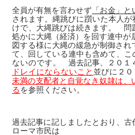
全員が有無を言わせず
「お金」と
されます。縄跳びに躓いた本人が
けで、大縄跳びは続きます。 問
処かに大縄（経済）を回す連中が
図する様に大縄の緩急が制御され
て、回している連中も含めて、こ
ないのです。 過去記事、２０１
ドレイにならないこと
並びに２０
未満の支配者と自覚なき奴隷は、
る
を参照ください。
過去記事に記しましたとおり、古
ローマ市民は