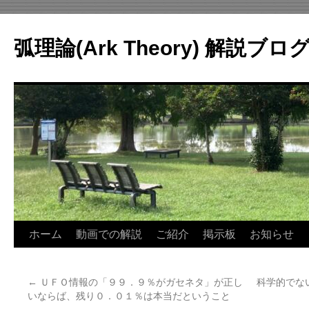
コ
ン
弧理論(Ark Theory) 解説ブロ
テ
ン
ツ
へ
ス
キ
ッ
プ
ホーム
動画での解説
ご紹介
掲示板
お知らせ
←
ＵＦＯ情報の「９９．９％がガセネタ」が正し
科学的でな
いならば、残り０．０１％は本当だということ