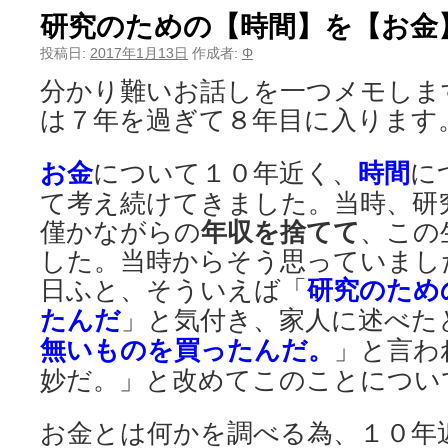
研究のための【時間】を【お金
投稿日:
2017年1月13日
作成者:
Φ
分かり難いお話しを一つメモしま
は７年を過ぎて８年目に入ります
お金
について１０年近く、
時間
に
て考え続けてきました。当時、研
僅かながらの
年収を捨てて
、この
した。当時からそう思っていま
日ふと、そういえば「
研究のため
たんだ
」と気付き、家人に述べた
無いものを買ったんだ。
」と言わ
妙だ。」と改めてこのことについ
お金とは何かを調べる為、１０年