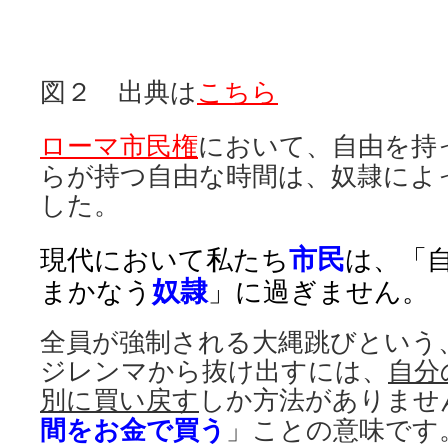
図２ 出典は
こちら
ローマ市民権
において、自由を持
らが持つ自由な時間は、奴隷によ
した。
市民
現代において私たち
は、「
奴隷
まかなう
」に過ぎません。
全員が強制される大縄跳びという
ジレンマから抜け出すには、
自分
別に買い戻す
しか方法がありませ
間をお金で買う
」ことの意味です