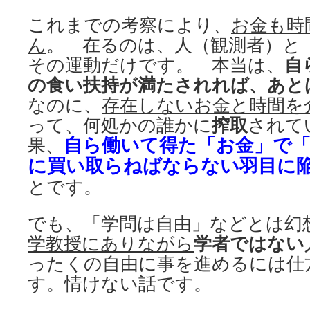
これまでの考察により、
お金も時
ん
。 在るのは、人（観測者）と
その運動だけです。 本当は、
自
の食い扶持が満たされれば、あと
なのに、
存在しないお金と時間を
って、何処かの誰かに
搾取
されて
自ら働いて得た「お金」で「
果、
に買い取らねばならない羽目に
とです。
でも、「学問は自由」などとは幻
学教授にありながら
学者ではない
ったくの自由に事を進めるには仕
す。情けない話です。