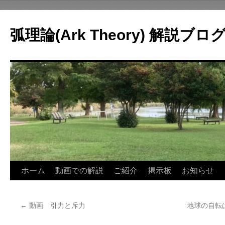
コ
ン
弧理論(Ark Theory) 解説ブロ
テ
ン
ツ
へ
ス
キ
ッ
プ
ホーム
動画での解説
ご紹介
掲示板
お知らせ
←
動画 引力と斥力
地球の自転