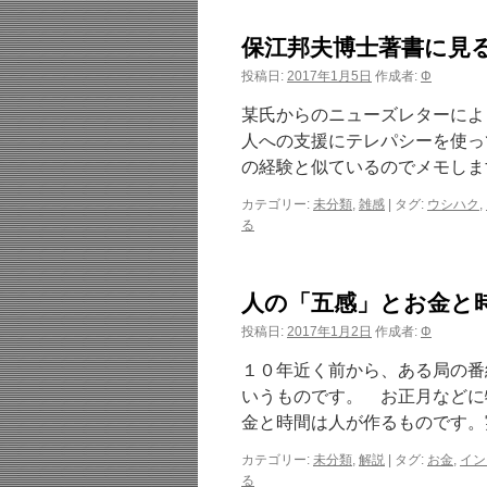
保江邦夫博士著書に見
投稿日:
2017年1月5日
作成者:
Φ
某氏からのニューズレターによ
人への支援にテレパシーを使っ
の経験と似ているのでメモします
カテゴリー:
未分類
,
雑感
|
タグ:
ウシハク
,
る
人の「五感」とお金と
投稿日:
2017年1月2日
作成者:
Φ
１０年近く前から、ある局の番
いうものです。 お正月などに
金と時間は人が作るものです。
カテゴリー:
未分類
,
解説
|
タグ:
お金
,
イン
る