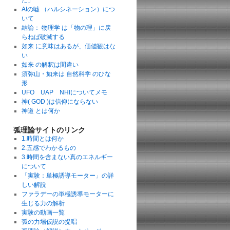
た」
AIの嘘 （ハルシネーション）につ
いて
結論： 物理学 は「物の理」に戻
らねば破滅する
如来 に意味はあるが、価値観はな
い
如来 の解釈は間違い
須弥山・如来は 自然科学 のひな
形
UFO UAP NHIについてメモ
神( GOD )は信仰にならない
神道 とは何か
弧理論サイトのリンク
1.時間とは何か
2.五感でわかるもの
3.時間を含まない真のエネルギー
について
「実験：単極誘導モーター」の詳
しい解説
ファラデーの単極誘導モーターに
生じる力の解析
実験の動画一覧
弧の力場仮説の提唱