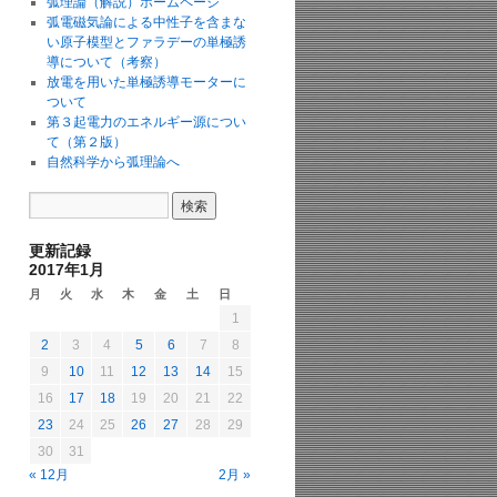
弧理論（解説）ホームページ
弧電磁気論による中性子を含まな
い原子模型とファラデーの単極誘
導について（考察）
放電を用いた単極誘導モーターに
ついて
第３起電力のエネルギー源につい
て（第２版）
自然科学から弧理論へ
更新記録
2017年1月
月
火
水
木
金
土
日
1
2
3
4
5
6
7
8
9
10
11
12
13
14
15
16
17
18
19
20
21
22
23
24
25
26
27
28
29
30
31
« 12月
2月 »