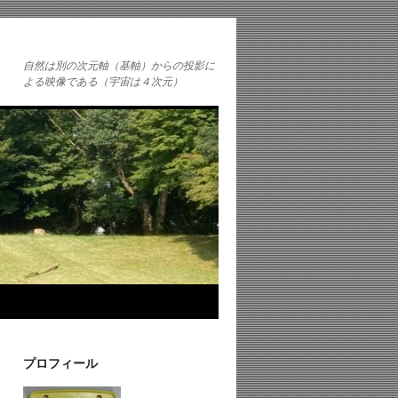
自然は別の次元軸（基軸）からの投影に
よる映像である（宇宙は４次元）
プロフィール