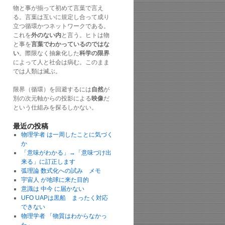
物と事が揃って初めて言葉で言え
る。言葉は互いに規定し合って成り
立つ循環かつネットワークである。
これを
外のない内
と言う。ヒトは物
と事を
言葉でわかっているのではな
い
。際限なく抽象化した
科学の限界
によって人と社会は病む。このまま
では人類は滅ぶ。
限界（循環）を回避するには
自然
が
別の次元軸からの投影による
映像
だ
という仕組みを探るしかない。
最近の投稿
物理学者 は一周したことに気づく
か
「意味がわかる」→「意味づけ出
来る」に訂正します
弧理論 数式化への試み メモ
宇宙人 が地球に来た目的
意識は 中今 に届かない
UFO UAPは黒船 まったく対応
できない
物理学者 「物質はわからなかっ