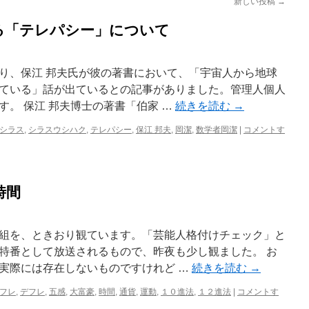
新しい投稿
→
る「テレパシー」について
り、保江 邦夫氏が彼の著書において、「宇宙人から地球
ている」話が出ているとの記事がありました。管理人個人
。 保江 邦夫博士の著書「伯家 …
続きを読む
→
シラス
,
シラスウシハク
,
テレパシー
,
保江 邦夫
,
岡潔
,
数学者岡潔
|
コメントす
時間
組を、ときおり観ています。「芸能人格付けチェック」と
特番として放送されるもので、昨夜も少し観ました。 お
実際には存在しないものですけれど …
続きを読む
→
フレ
,
デフレ
,
五感
,
大富豪
,
時間
,
通貨
,
運動
,
１０進法
,
１２進法
|
コメントす