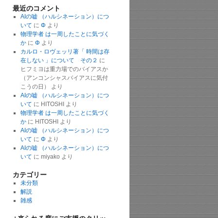
最近のコメント
AIの嘘 （ハルシネーション）につ
いて
に
Φ
より
物理学者 は一周したことに気づく
か
に
Φ
より
カルロ・ロヴェッリ著「 時間は存
在しない 」について その２
に
ヒフミヨは重力場でのバイアスか
（アンコンシャスバイアスに気付
こうの日）
より
AIの嘘 （ハルシネーション）につ
いて
に
HITOSHI
より
物理学者 は一周したことに気づく
か
に
HITOSHI
より
AIの嘘 （ハルシネーション）につ
いて
に
Φ
より
AIの嘘 （ハルシネーション）につ
いて
に
miyako
より
カテゴリー
未分類
解説
雑感