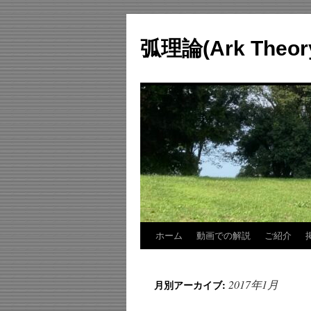
コ
ン
弧理論(Ark Theo
テ
ン
ツ
へ
ス
キ
ッ
プ
ホーム
動画での解説
ご紹介
2017年1月
月別アーカイブ: