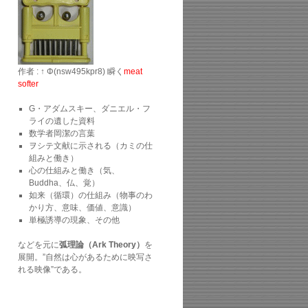
作者 : ↑ Φ(nsw495kpr8) 瞬く
meat
softer
G・アダムスキー、ダニエル・フ
ライの遺した資料
数学者岡潔の言葉
ヲシテ文献に示される（カミの仕
組みと働き）
心の仕組みと働き（気、
Buddha、仏、覚）
如来（循環）の仕組み（物事のわ
かり方、意味、価値、意識）
単極誘導の現象、その他
などを元に
弧理論（Ark Theory）
を
展開。”自然は心があるために映写さ
れる映像”である。