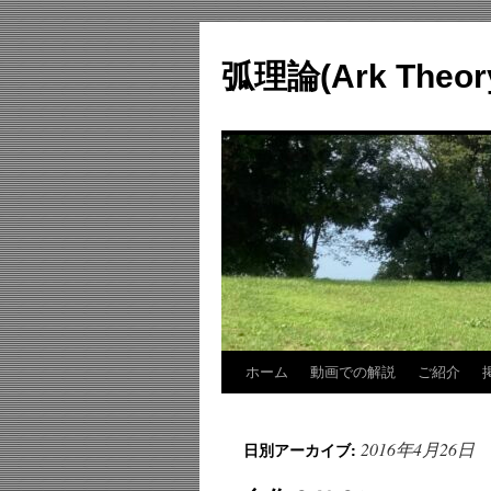
コ
ン
弧理論(Ark Theo
テ
ン
ツ
へ
ス
キ
ッ
プ
ホーム
動画での解説
ご紹介
2016年4月26日
日別アーカイブ: