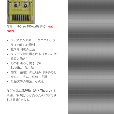
作者 : ↑ Φ(nsw495kpr8) 瞬く
meat
softer
G・アダムスキー、ダニエル・フ
ライの遺した資料
数学者岡潔の言葉
ヲシテ文献に示される（カミの仕
組みと働き）
心の仕組みと働き（気、
Buddha、仏、覚）
如来（循環）の仕組み（物事のわ
かり方、意味、価値、意識）
単極誘導の現象、その他
などを元に
弧理論（Ark Theory）
を
展開。”自然は心があるために映写さ
れる映像”である。