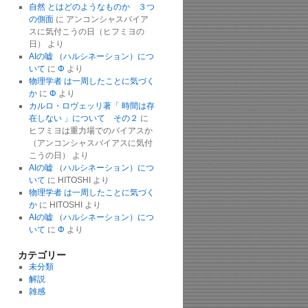
自然 とはどのようなものか ３つ
の側面
に
アンコンシャスバイア
スに気付こうの日（ヒフミヨの
日）
より
AIの嘘 （ハルシネーション）につ
いて
に
Φ
より
物理学者 は一周したことに気づく
か
に
Φ
より
カルロ・ロヴェッリ著「 時間は存
在しない 」について その２
に
ヒフミヨは重力場でのバイアスか
（アンコンシャスバイアスに気付
こうの日）
より
AIの嘘 （ハルシネーション）につ
いて
に
HITOSHI
より
物理学者 は一周したことに気づく
か
に
HITOSHI
より
AIの嘘 （ハルシネーション）につ
いて
に
Φ
より
カテゴリー
未分類
解説
雑感