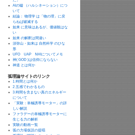
た」
AIの嘘 （ハルシネーション）につ
いて
結論： 物理学 は「物の理」に戻
らねば破滅する
如来 に意味はあるが、価値観はな
い
如来 の解釈は間違い
須弥山・如来は 自然科学 のひな
形
UFO UAP NHIについてメモ
神( GOD )は信仰にならない
神道 とは何か
弧理論サイトのリンク
1.時間とは何か
2.五感でわかるもの
3.時間を含まない真のエネルギー
について
「実験：単極誘導モーター」の詳
しい解説
ファラデーの単極誘導モーターに
生じる力の解析
実験の動画一覧
弧の力場仮説の提唱