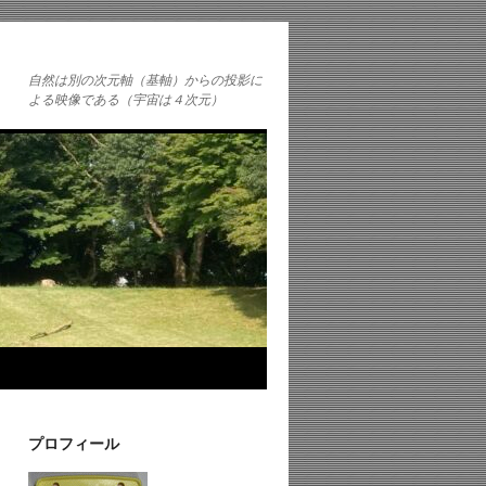
自然は別の次元軸（基軸）からの投影に
よる映像である（宇宙は４次元）
プロフィール