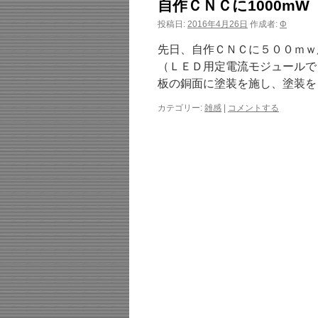
自作ＣＮＣに1000mW
投稿日:
2016年4月26日
作成者:
Φ
先日、自作ＣＮＣに５００ｍｗ
（ＬＥＤ用定電流モジュールで
板の銅面に塗装を施し、塗装を
カテゴリー:
雑感
|
コメントする