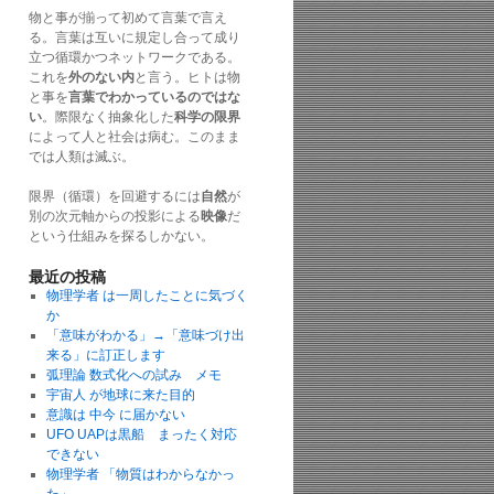
物と事が揃って初めて言葉で言え
る。言葉は互いに規定し合って成り
立つ循環かつネットワークである。
これを
外のない内
と言う。ヒトは物
と事を
言葉でわかっているのではな
い
。際限なく抽象化した
科学の限界
によって人と社会は病む。このまま
では人類は滅ぶ。
限界（循環）を回避するには
自然
が
別の次元軸からの投影による
映像
だ
という仕組みを探るしかない。
最近の投稿
物理学者 は一周したことに気づく
か
「意味がわかる」→「意味づけ出
来る」に訂正します
弧理論 数式化への試み メモ
宇宙人 が地球に来た目的
意識は 中今 に届かない
UFO UAPは黒船 まったく対応
できない
物理学者 「物質はわからなかっ