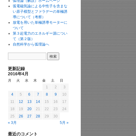
弧理論（解説）ホームページ
弧電磁気論による中性子を含まな
い原子模型とファラデーの単極誘
導について（考察）
放電を用いた単極誘導モーターに
ついて
第３起電力のエネルギー源につい
て（第２版）
自然科学から弧理論へ
更新記録
2016年4月
月
火
水
木
金
土
日
1
2
3
4
5
6
7
8
9
10
11
12
13
14
15
16
17
18
19
20
21
22
23
24
25
26
27
28
29
30
« 3月
5月 »
最近のコメント