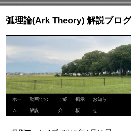
コ
ン
弧理論(Ark Theory) 解説ブロ
テ
ン
ツ
へ
ス
キ
ッ
プ
ホー
動画での
ご紹
掲示
お知ら
ム
解説
介
板
せ