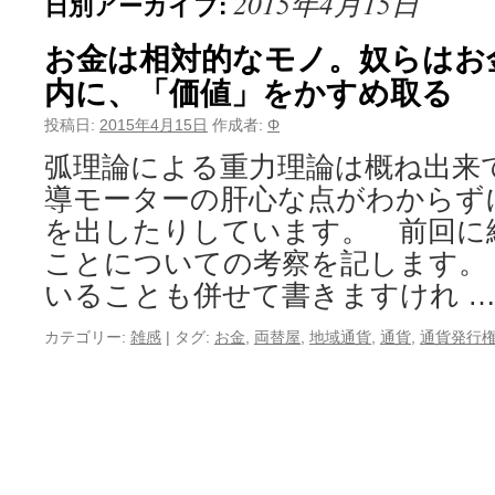
2015年4月15日
日別アーカイブ:
お金は相対的なモノ。奴らはお
内に、「価値」をかすめ取る
投稿日:
2015年4月15日
作成者:
Φ
弧理論による重力理論は概ね出来
導モーターの肝心な点がわからず
を出したりしています。 前回に
ことについての考察を記します。
いることも併せて書きますけれ 
カテゴリー:
雑感
|
タグ:
お金
,
両替屋
,
地域通貨
,
通貨
,
通貨発行