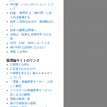
た」
AIの嘘 （ハルシネーション）につ
いて
結論： 物理学 は「物の理」に戻
らねば破滅する
如来 に意味はあるが、価値観はな
い
如来 の解釈は間違い
須弥山・如来は 自然科学 のひな
形
UFO UAP NHIについてメモ
神( GOD )は信仰にならない
神道 とは何か
弧理論サイトのリンク
1.時間とは何か
2.五感でわかるもの
3.時間を含まない真のエネルギー
について
「実験：単極誘導モーター」の詳
しい解説
ファラデーの単極誘導モーターに
生じる力の解析
実験の動画一覧
弧の力場仮説の提唱