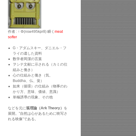
作者 : ↑ Φ(nsw495kpr8) 瞬く
meat
softer
G・アダムスキー、ダニエル・フ
ライの遺した資料
数学者岡潔の言葉
ヲシテ文献に示される（カミの仕
組みと働き）
心の仕組みと働き（気、
Buddha、仏、覚）
如来（循環）の仕組み（物事のわ
かり方、意味、価値、意識）
単極誘導の現象、その他
などを元に
弧理論（Ark Theory）
を
展開。”自然は心があるために映写さ
れる映像”である。