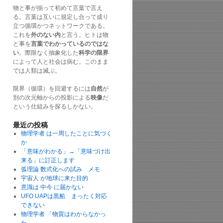
物と事が揃って初めて言葉で言え
る。言葉は互いに規定し合って成り
立つ循環かつネットワークである。
これを
外のない内
と言う。ヒトは物
と事を
言葉でわかっているのではな
い
。際限なく抽象化した
科学の限界
によって人と社会は病む。このまま
では人類は滅ぶ。
限界（循環）を回避するには
自然
が
別の次元軸からの投影による
映像
だ
という仕組みを探るしかない。
最近の投稿
物理学者 は一周したことに気づく
か
「意味がわかる」→「意味づけ出
来る」に訂正します
弧理論 数式化への試み メモ
宇宙人 が地球に来た目的
意識は 中今 に届かない
UFO UAPは黒船 まったく対応
できない
物理学者 「物質はわからなかっ