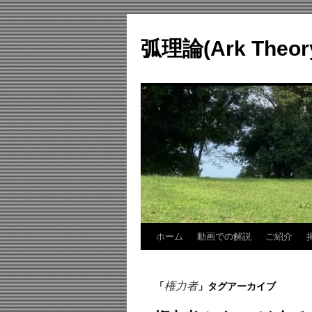
コ
ン
弧理論(Ark Theo
テ
ン
ツ
へ
ス
キ
ッ
プ
ホーム
動画での解説
ご紹介
権力者
「
」タグアーカイブ