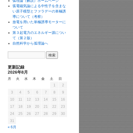
弧理論（解説）ホームページ
弧電磁気論による中性子を含まな
い原子模型とファラデーの単極誘
導について（考察）
放電を用いた単極誘導モーターに
ついて
第３起電力のエネルギー源につい
て（第２版）
自然科学から弧理論へ
更新記録
2026年8月
月
火
水
木
金
土
日
1
2
3
4
5
6
7
8
9
10
11
12
13
14
15
16
17
18
19
20
21
22
23
24
25
26
27
28
29
30
31
« 6月