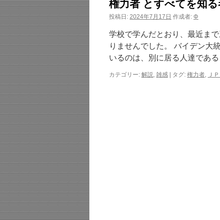
権力者 とすべてを知
投稿日:
2024年7月17日
作成者:
Φ
学校で学んだとおり、最近まで
りませんでした。 バイデン大
いるのは、別に居る人達である
カテゴリー:
解説
,
雑感
|
タグ:
権力者
,
ＪＰ