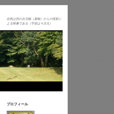
自然は別の次元軸（基軸）からの投影に
よる映像である（宇宙は４次元）
プロフィール