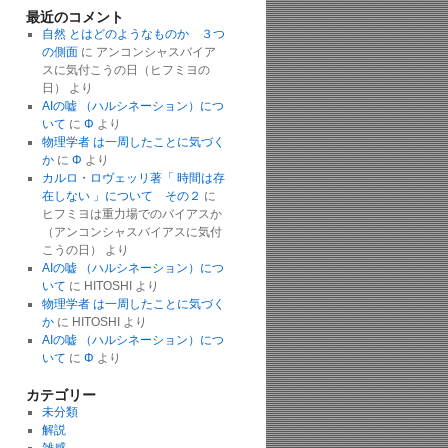
最近のコメント
自然 とはどのようなものか ３つ
の側面
に
アンコンシャスバイア
スに気付こうの日（ヒフミヨの
日）
より
AIの嘘 （ハルシネーション）につ
いて
に
Φ
より
物理学者 は一周したことに気づく
か
に
Φ
より
カルロ・ロヴェッリ著「 時間は存
在しない 」について その２
に
ヒフミヨは重力場でのバイアスか
（アンコンシャスバイアスに気付
こうの日）
より
AIの嘘 （ハルシネーション）につ
いて
に
HITOSHI
より
物理学者 は一周したことに気づく
か
に
HITOSHI
より
AIの嘘 （ハルシネーション）につ
いて
に
Φ
より
カテゴリー
未分類
解説