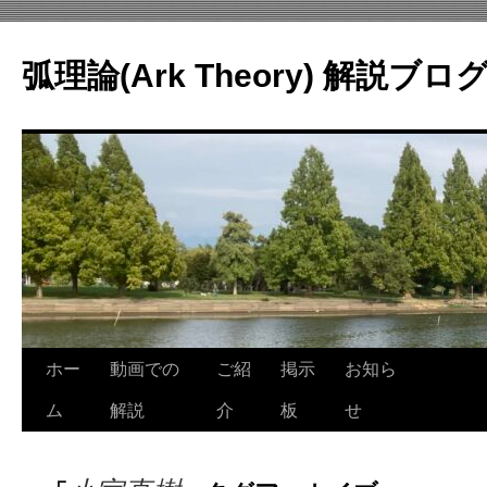
コ
ン
弧理論(Ark Theory) 解説ブロ
テ
ン
ツ
へ
ス
キ
ッ
プ
ホー
動画での
ご紹
掲示
お知ら
ム
解説
介
板
せ