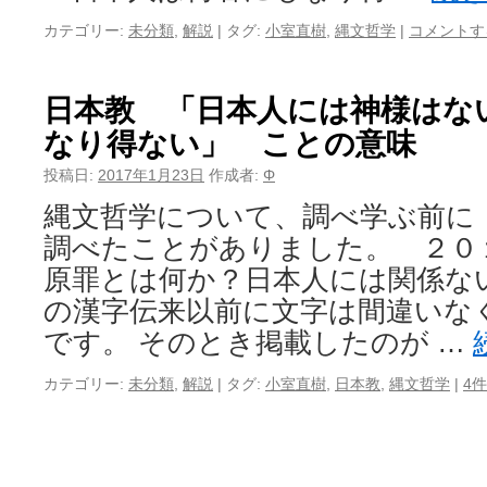
カテゴリー:
未分類
,
解説
|
タグ:
小室直樹
,
縄文哲学
|
コメントす
日本教 「日本人には神様はな
なり得ない」 ことの意味
投稿日:
2017年1月23日
作成者:
Φ
縄文哲学について、調べ学ぶ前に
調べたことがありました。 ２０
原罪とは何か？日本人には関係な
の漢字伝来以前に文字は間違いな
です。 そのとき掲載したのが …
カテゴリー:
未分類
,
解説
|
タグ:
小室直樹
,
日本教
,
縄文哲学
|
4