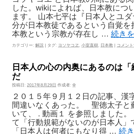
した。wikiによれば、日本教に
ます。 山本七平は『日本人とユ
分が日本教徒であるという自覚を
本教という宗教が存在し …
続き
カテゴリー:
解説
|
タグ:
ヨソヤコヱ
,
小室直樹
,
日本教
|
コメント
日本人の心の内奥にあるのは「
だ
投稿日:
2017年8月29日
作成者:
Φ
２０１５年９月１２日の記事、漢
間違いなくあった。 聖徳太子と
いて、 . 動画１ を参照しました
て「行動規範がないのが日本人」
「日本人は何者にもなり得 …
続