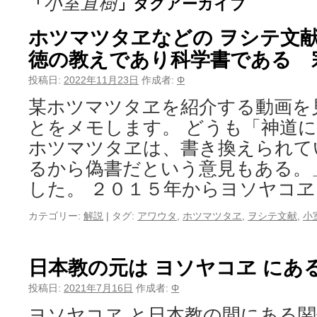
小室直樹
「
」タグアーカイブ
ホツマツタヱなどの ヲシテ文献
徳の教えであり科学書である 
投稿日:
2022年11月23日
作成者:
Φ
某ホツマツタヱを紹介する動画を
とをメモします。 どうも「神道
ホツマツタヱは、書き換えられて
るから偽書だという意見もある。
した。 ２０１５年からヨソヤコヱ
カテゴリー:
解説
|
タグ:
アワウタ
,
ホツマツタヱ
,
ヲシテ文献
,
小
日本教の元は ヨソヤコヱ にあ
投稿日:
2021年7月16日
作成者:
Φ
ヨソヤコヱ と日本教の間にある