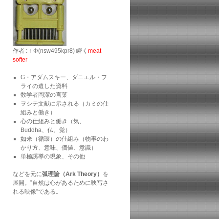
作者 : ↑ Φ(nsw495kpr8) 瞬く
meat
softer
G・アダムスキー、ダニエル・フ
ライの遺した資料
数学者岡潔の言葉
ヲシテ文献に示される（カミの仕
組みと働き）
心の仕組みと働き（気、
Buddha、仏、覚）
如来（循環）の仕組み（物事のわ
かり方、意味、価値、意識）
単極誘導の現象、その他
などを元に
弧理論（Ark Theory）
を
展開。”自然は心があるために映写さ
れる映像”である。