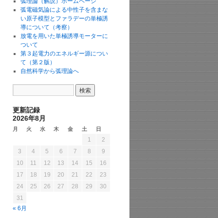
弧理論（解説）ホームページ
弧電磁気論による中性子を含まな
い原子模型とファラデーの単極誘
導について（考察）
放電を用いた単極誘導モーターに
ついて
第３起電力のエネルギー源につい
て（第２版）
自然科学から弧理論へ
更新記録
2026年8月
月
火
水
木
金
土
日
1
2
3
4
5
6
7
8
9
10
11
12
13
14
15
16
17
18
19
20
21
22
23
24
25
26
27
28
29
30
31
« 6月