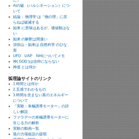
た」
AIの嘘 （ハルシネーション）につ
いて
結論： 物理学 は「物の理」に戻
らねば破滅する
如来 に意味はあるが、価値観はな
い
如来 の解釈は間違い
須弥山・如来は 自然科学 のひな
形
UFO UAP NHIについてメモ
神( GOD )は信仰にならない
神道 とは何か
弧理論サイトのリンク
1.時間とは何か
2.五感でわかるもの
3.時間を含まない真のエネルギー
について
「実験：単極誘導モーター」の詳
しい解説
ファラデーの単極誘導モーターに
生じる力の解析
実験の動画一覧
弧の力場仮説の提唱