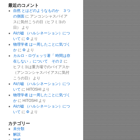
最近のコメント
自然 とはどのようなものか ３つ
の側面
に
アンコンシャスバイア
スに気付こうの日（ヒフミヨの
日）
より
AIの嘘 （ハルシネーション）につ
いて
に
Φ
より
物理学者 は一周したことに気づく
か
に
Φ
より
カルロ・ロヴェッリ著「 時間は存
在しない 」について その２
に
ヒフミヨは重力場でのバイアスか
（アンコンシャスバイアスに気付
こうの日）
より
AIの嘘 （ハルシネーション）につ
いて
に
HITOSHI
より
物理学者 は一周したことに気づく
か
に
HITOSHI
より
AIの嘘 （ハルシネーション）につ
いて
に
Φ
より
カテゴリー
未分類
解説