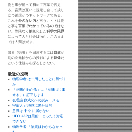
物と事が揃って初めて言葉で言え
る。言葉は互いに規定し合って成り
立つ循環かつネットワークである。
これを
外のない内
と言う。ヒトは物
と事を
言葉でわかっているのではな
い
。際限なく抽象化した
科学の限界
によって人と社会は病む。このまま
では人類は滅ぶ。
限界（循環）を回避するには
自然
が
別の次元軸からの投影による
映像
だ
という仕組みを探るしかない。
最近の投稿
物理学者 は一周したことに気づく
か
「意味がわかる」→「意味づけ出
来る」に訂正します
弧理論 数式化への試み メモ
宇宙人 が地球に来た目的
意識は 中今 に届かない
UFO UAPは黒船 まったく対応
できない
物理学者 「物質はわからなかっ