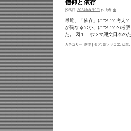
信仰と依存
投稿日:
2024年8月9日
作成者:
Φ
最近、「依存」について考えていま
が異なるのか、についての考察
た。 図１ ホツマ縄文日本のた
カテゴリー:
解説
|
タグ:
ヨソヤコヱ
,
仏教
,