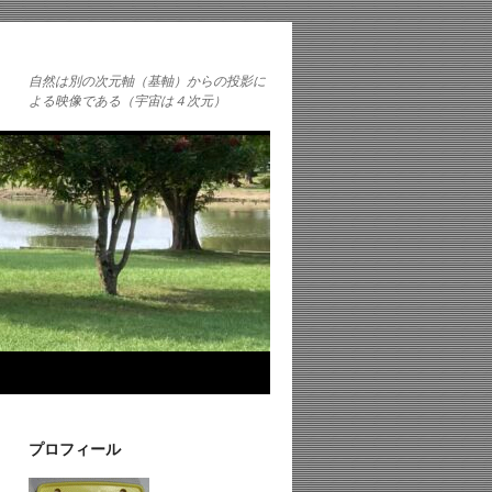
自然は別の次元軸（基軸）からの投影に
よる映像である（宇宙は４次元）
プロフィール