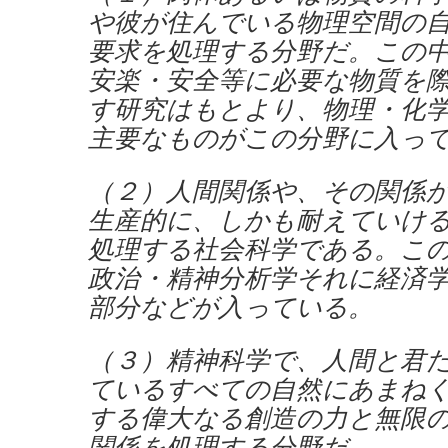
や彼が住んでいる物理空間の
要求を処理する分野だ。この
安楽・安全等に必要な物質を
す研究はもとより、物理・化
主要なものがこの分野に入っ
（２）人間関係や、その関係
生産的に、しかも耐えていけ
処理する社会科学である。こ
政治・精神分析学それに経済
部分などが入っている。
（３）精神科学で、人間と君
ているすべての自然にあまね
する偉大なる創造の力と無限
関係を処理する分野だ。