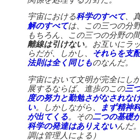
宇宙における
科学のすべて
、
解のすべて
は、この三つの分
もちろん、この三つの分野の
離線は引けない
。お互いにラ
らだが、しかし、
それらを支
法則は全く同じも
のなんだ。
宇宙において文明が完全にし
展するならば、進歩のこの
三
度の努力と勤勉さがなされな
い
。しかしながら、
まず精神
が出てくる
。その
二つの基礎
科学の発達はありえない
んだ
調は管理人による）