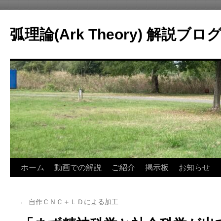
コ
ン
弧理論(Ark Theory) 解説ブロ
テ
ン
ツ
へ
ス
キ
ッ
プ
ホーム
動画での解説
ご紹介
掲示板
お知らせ
←
自作ＣＮＣ＋ＬＤによる加工