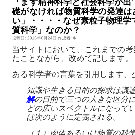
「まず精神科学と社会科学が出
礎がなければ物質科学の発達は
い」・・・・なぜ素粒子物理学
質科学」なのか？
投稿日:
2016年6月24日
作成者:
Φ
当サイトにおいて、これまでの考
たことながら、改めて記します。
ある科学者の言葉を引用します。
知識や生きる目的の探求は議
解
の目的で三つの大きな区分
どの広いスペクトルになって
は次のように定義される。
（１）肉体あるいは物質の科