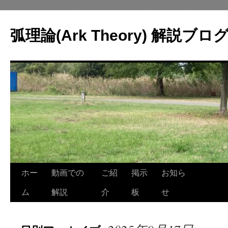
コ
ン
弧理論(Ark Theory) 解説ブロ
テ
ン
ツ
へ
ス
キ
ッ
プ
ホー
動画での
ご紹
掲示
お知ら
ム
解説
介
板
せ