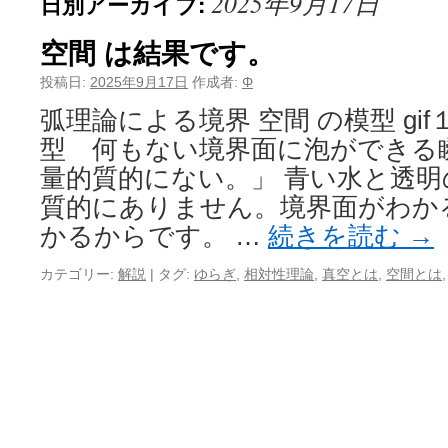
2025年9月17日
日別アーカイブ:
空間 は結果です。
投稿日:
2025年9月17日
作成者:
Φ
弧理論による境界 空間 の模型 gi
型 何もない境界面に泡ができる瞬
量的質的にない。」 青い水と透
質的にありません。境界面がわか
かるからです。 …
続きを読む
→
カテゴリー:
解説
|
タグ:
ゆらぎ
,
相対性理論
,
真空とは
,
空間とは