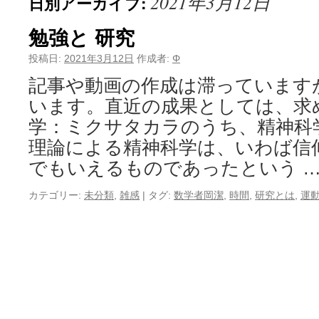
2021年3月12日
日別アーカイブ:
勉強と 研究
投稿日:
2021年3月12日
作成者:
Φ
記事や動画の作成は滞っていますが
います。直近の成果としては、求
学：ミクサタカラのうち、精神科
理論による精神科学は、いわば信
でもいえるものであったという 
カテゴリー:
未分類
,
雑感
|
タグ:
数学者岡潔
,
時間
,
研究とは
,
運