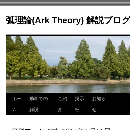
コ
ン
弧理論(Ark Theory) 解説ブロ
テ
ン
ツ
へ
ス
キ
ッ
プ
ホー
動画での
ご紹
掲示
お知ら
ム
解説
介
板
せ