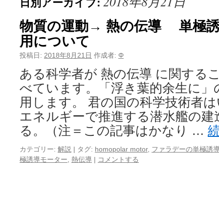
2018年8月21日
日別アーカイブ:
物質の運動→ 熱の伝導 単極
用について
投稿日:
2018年8月21日
作成者:
Φ
ある科学者が 熱の伝導 に関する
べています。「浮き葉的余生に」
用します。 君の国の科学技術者
エネルギーで推進する潜水艦の建
る。（注＝この記事はかなり …
カテゴリー:
解説
|
タグ:
homopolar motor
,
ファラデーの単極誘
極誘導モーター
,
熱伝導
|
コメントする