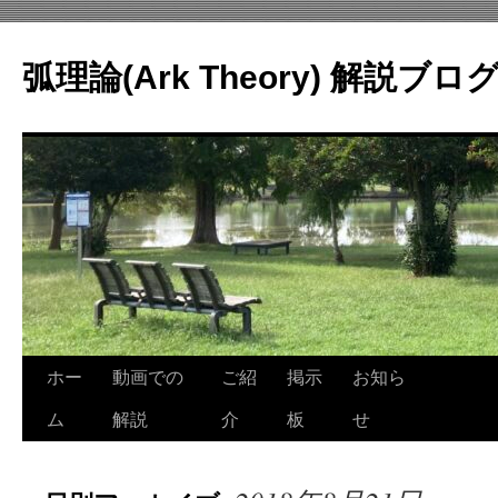
コ
ン
弧理論(Ark Theory) 解説ブロ
テ
ン
ツ
へ
ス
キ
ッ
プ
ホー
動画での
ご紹
掲示
お知ら
ム
解説
介
板
せ