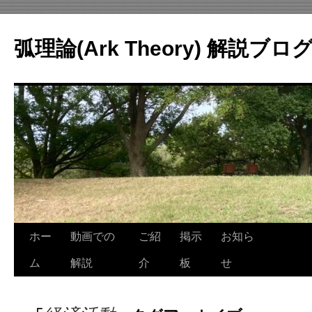
コ
ン
弧理論(Ark Theory) 解説ブロ
テ
ン
ツ
へ
ス
キ
ッ
プ
ホー
動画での
ご紹
掲示
お知ら
ム
解説
介
板
せ